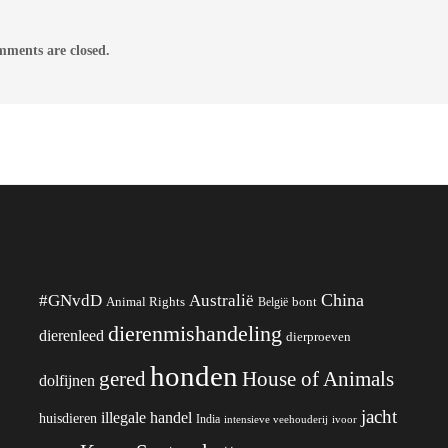
ments are closed.
China
#GNvdD
Australië
Animal Rights
België
bont
dierenmishandeling
dierenleed
dierproeven
honden
gered
House of Animals
dolfijnen
jacht
illegale handel
huisdieren
India
ivoor
intensieve veehouderij