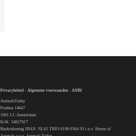
Privacybeleid
-
Algemene voorwaarden
-
ANBI
AnimalsToday
Postbus 14647
1001 LC Amsterdam
KvK: 54827817
Bankrekening IBAN: NL65 TRIO 0198 0364 93 t.n.v. House of
Animals o.v.v. Animals Today