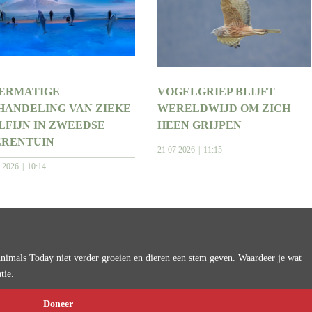
ERMATIGE
VOGELGRIEP BLIJFT
HANDELING VAN ZIEKE
WERELDWIJD OM ZICH
LFIJN IN ZWEEDSE
HEEN GRIJPEN
ERENTUIN
21 07 2026
11:15
7 2026
10:14
imals Today niet verder groeien en dieren een stem geven. Waardeer je wat
tie.
Doneer