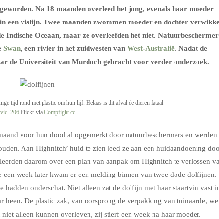
d geworden. Na 18 maanden overleed het jong, evenals haar moeder
ten in een vislijn. Twee maanden zwommen moeder en dochter verwikke
 de Indische Oceaan, maar ze overleefden het niet. Natuurbeschermer
de
Swan
, een rivier in het zuidwesten van
West-Australië
. Nadat de
e naar de Universiteit van Murdoch gebracht voor verder onderzoek.
e tijd rond met plastic om hun lijf. Helaas is dit afval de dieren fataal
:
vic_206
Flickr via
Compfight
cc
n maand voor hun dood al opgemerkt door natuurbeschermers en werden
ouden. Aan Highnitch’ huid te zien leed ze aan een huidaandoening doo
uleerden daarom over een plan van aanpak om Highnitch te verlossen v
g: een week later kwam er een melding binnen van twee dode dolfijnen.
e hadden onderschat. Niet alleen zat de dolfijn met haar staartvin vast i
aar heen. De plastic zak, van oorsprong de verpakking van tuinaarde, we
 niet alleen kunnen overleven, zij stierf een week na haar moeder.