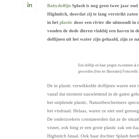
Babydolfijn
Splash is nog geen twee jaar ou
Highnitch, doordat zij te lang verstrikt za
in het
plastic
door een rivier die uitmondt in
vonden de dode dieren vlakbij een haven in 
dolfijnen uit het water zijn gehaald, zijn z
Een dolfijn en haar jongen zwommen al enig
geworden (foto ter illustratie)| Fotocredit
De in plastic verwikkelde dolfijnen waren ee
vanaf dat moment nauwlettend in de gaten geh
het snijdende plastic. Natuurbeschermers spec
het visdraad. Helaas, waren ze niet snel genoe
De onderzoekers constateerden dat ze de situati
visnet, ook hing er een grote plastic zak om h
Highnitch fataal. Ook haar dochter Splash heeft