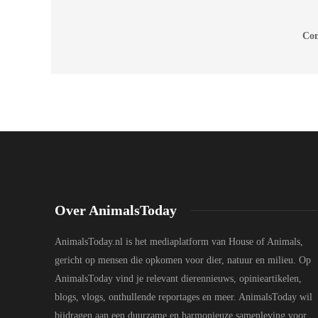
Com
Over AnimalsToday
AnimalsToday.nl is het mediaplatform van House of Animals,
gericht op mensen die opkomen voor dier, natuur en milieu. Op
AnimalsToday vind je relevant dierennieuws, opinieartikelen,
blogs, vlogs, onthullende reportages en meer. AnimalsToday wil
bijdragen aan een duurzame en harmonieuze samenleving voor