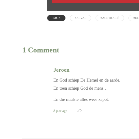
TAGS
#AFVAL
#AUSTRALIË
#DO
1 Comment
Jeroen
En God schiep De Hemel en de aarde.
En toen schiep God de mens…
En die maakte alles weer kapot.
8 jaar ago