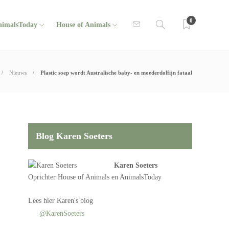
0
nimalsToday
House of Animals
Nieuws
Plastic soep wordt Australische baby- en moederdolfijn fataal
Blog Karen Soeters
Karen Soeters
Oprichter
House of Animals
en AnimalsToday
Lees
hier Karen's blog
@KarenSoeters