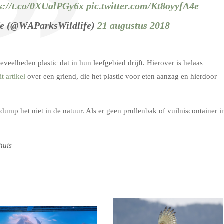
s://t.co/0XUalPGy6x
pic.twitter.com/Kt8oyyfA4e
fe (@WAParksWildlife)
21 augustus 2018
elheden plastic dat in hun leefgebied drijft. Hierover is helaas
it artikel
over een griend, die het plastic voor eten aanzag en hierdoor
 dump het niet in de natuur. Als er geen prullenbak of vuilniscontainer i
huis