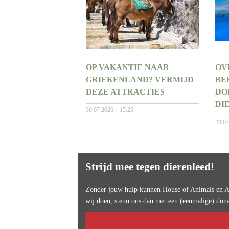
OP VAKANTIE NAAR
OV
GRIEKENLAND? VERMIJD
BE
DEZE ATTRACTIES
DO
DI
30 07 2026
15:25
23 0
Strijd mee tegen dierenleed!
Zonder jouw hulp kunnen House of Animals en An
wij doen, steun ons dan met een (eenmalige) dona