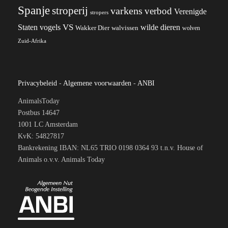
Spanje
stroperij
varkens
verbod
Verenigde
stropers
VS
wilde dieren
Staten
vogels
Wakker Dier
walvissen
wolven
Zuid-Afrika
Privacybeleid
-
Algemene voorwaarden
-
ANBI
AnimalsToday
Postbus 14647
1001 LC Amsterdam
KvK: 54827817
Bankrekening IBAN: NL65 TRIO 0198 0364 93 t.n.v. House of
Animals o.v.v. Animals Today