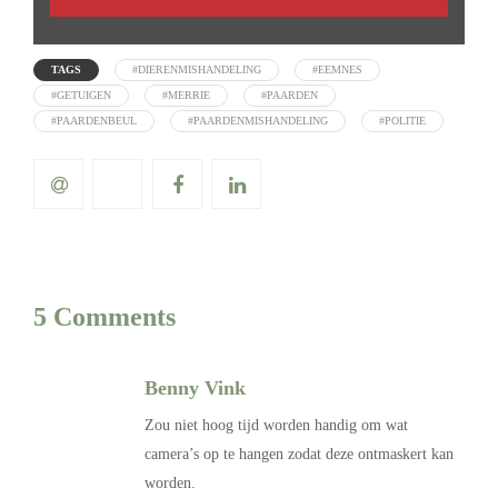
TAGS
#DIERENMISHANDELING
#EEMNES
#GETUIGEN
#MERRIE
#PAARDEN
#PAARDENBEUL
#PAARDENMISHANDELING
#POLITIE
5 Comments
Benny Vink
Zou niet hoog tijd worden handig om wat
camera’s op te hangen zodat deze ontmaskert kan
worden.