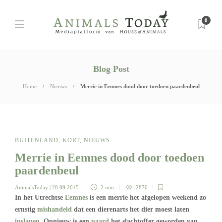
0
Blog Post
Home
Nieuws
Merrie in Eemnes dood door toedoen paardenbeul
BUITENLAND
,
KORT
,
NIEUWS
Merrie in Eemnes dood door toedoen
paardenbeul
AnimalsToday
| 28 09 2015
2 min
2870
In het Utrechtse
Eemnes
is een merrie het afgelopen weekend zo
ernstig
mishandeld
dat een dierenarts het dier moest laten
inslapen
. Opnieuw is een
paard
het slachtoffer geworden van