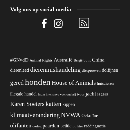
Volg ons op social media
China
#GNvdD
Australië
Animal Rights
België
bont
dierenmishandeling
dierenleed
dolfijnen
dierproeven
honden
gered
House of Animals
huisdieren
jacht
illegale handel
jagers
India
ivoor
intensieve veehouderij
katten
Karen Soeters
kippen
klimaatverandering
NVWA
Oekraïne
olifanten
paarden
petitie
reddingsactie
politie
oorlog