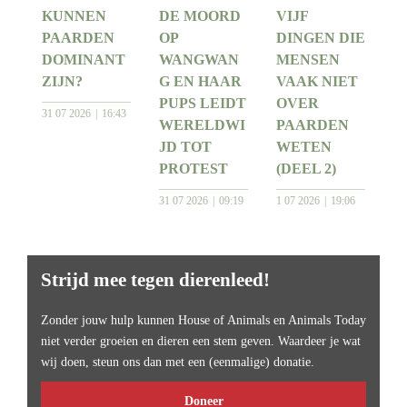
KUNNEN
DE MOORD
VIJF
PAARDEN
OP
DINGEN DIE
DOMINANT
WANGWAN
MENSEN
ZIJN?
G EN HAAR
VAAK NIET
PUPS LEIDT
OVER
31 07 2026
16:43
WERELDWI
PAARDEN
JD TOT
WETEN
PROTEST
(DEEL 2)
31 07 2026
09:19
1 07 2026
19:06
Strijd mee tegen dierenleed!
Zonder jouw hulp kunnen House of Animals en Animals Today
niet verder groeien en dieren een stem geven. Waardeer je wat
wij doen, steun ons dan met een (eenmalige) donatie.
Doneer