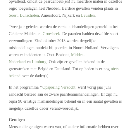
opvallend, omdat de paardenbeul(en) nu meerdere malen in dezelfde
regio toegeslagen heeft/hebben. Eerdere gevallen vonden plaats in
Soest
,
Bunschoten
, Amersfoort, Nijkerk en
Leusden
.
Twee jaar geleden werden de eerste mishandelingen gemeld in het
Gelderse Malden en
Groesbeek
. De paarden hadden dezelfde soort
verwondingen. Eind oktober 2013 werden dergelijke
mishandelingen ontdekt bij paarden in Noord-Holland. Vervolgens
waren er incidenten in Oost-Brabant,
Midden-
Nederland
en
Limburg
. Ook zijn er gevallen bekend in de
grensstreken met België en Duitsland. Tot op heden is er nog
niets
bekend
over de dader(s).
In het programma ‘‘
Opsporing Verzocht
’ werd vorig jaar juni
aandacht besteed aan de zware paardenmishandelingen. Er zijn nu
bijna 90 ernstige mishandelingen bekend en in een aantal gevallen is
mogelijk dezelfde dader verantwoordelijk.
Getuigen
Mensen die getuigen waren van, of andere informatie hebben over