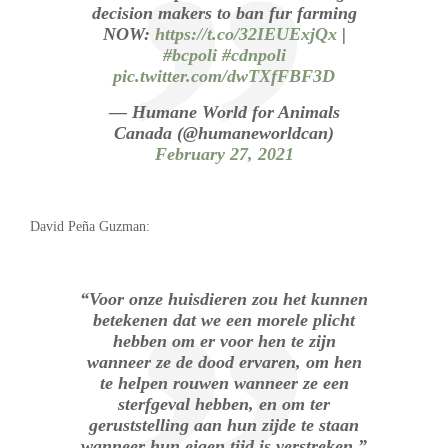
decision makers to ban fur farming
NOW:
https://t.co/32IEUExjQx
|
#bcpoli
#cdnpoli
pic.twitter.com/dwTXfFBF3D
— Humane World for Animals
Canada (@humaneworldcan)
February 27, 2021
David Peña Guzman:
“Voor onze huisdieren zou het kunnen
betekenen dat we een morele plicht
hebben om er voor hen te zijn
wanneer ze de dood ervaren, om hen
te helpen rouwen wanneer ze een
sterfgeval hebben, en om ter
geruststelling aan hun zijde te staan
wanneer hun eigen tijd is verstreken.”