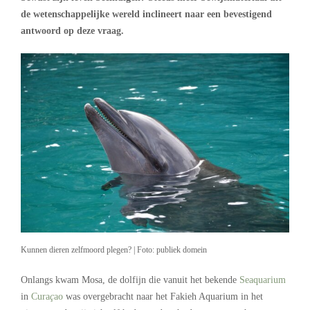
de wetenschappelijke wereld inclineert naar een bevestigend
antwoord op deze vraag.
Kunnen dieren zelfmoord plegen? | Foto: publiek domein
Onlangs kwam Mosa, de dolfijn die vanuit het bekende
Seaquarium
in
Cura
ç
ao
was overgebracht naar het Fakieh Aquarium in het