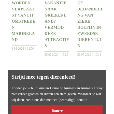
WORDEN
VAKANTIE
GE
VERPLAAT
NAAR
BEHANDELI
ST VANUIT
GRIEKENL
NG VAN
OMSTREDE
AND?
ZIEKE
N
VERMIJD
DOLFIJN IN
MARINELA
DEZE
ZWEEDSE
ND
ATTRACTIE
DIERENTUI
S
N
3 08 2026
14:50
30 07 2026
15:25
23 07 2026
10:14
Strijd mee tegen dierenleed!
Zonder jouw hulp kunnen House of Animals en Animals Today
niet verder groeien en dieren een stem geven. Waardeer je wat
wij doen, steun ons dan met een (eenmalige) donatie.
Doneer