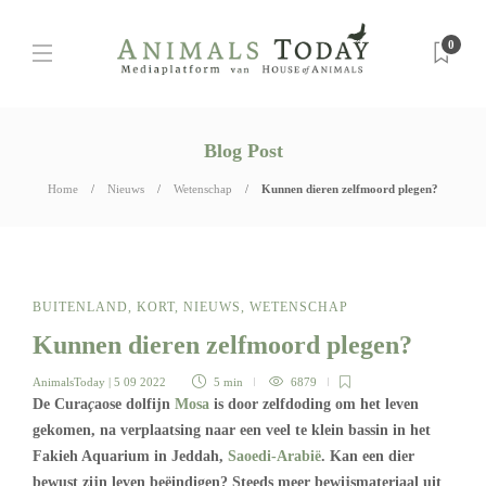
0
Blog Post
Home
Nieuws
Wetenschap
Kunnen dieren zelfmoord plegen?
BUITENLAND
,
KORT
,
NIEUWS
,
WETENSCHAP
Kunnen dieren zelfmoord plegen?
AnimalsToday
| 5 09 2022
5 min
6879
De Cura
ç
aose dolfijn
Mosa
is door zelfdoding om het leven
gekomen, na verplaatsing naar een veel te klein bassin in het
Fakieh Aquarium in Jeddah,
Saoedi-Arabië
. Kan een dier
bewust zijn leven beëindigen? Steeds meer bewijsmateriaal uit