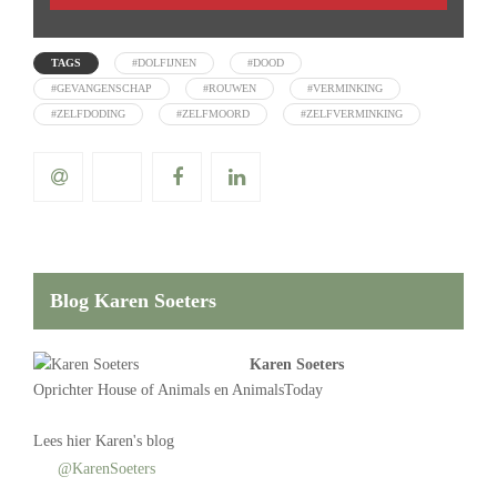
TAGS
#DOLFIJNEN
#DOOD
#GEVANGENSCHAP
#ROUWEN
#VERMINKING
#ZELFDODING
#ZELFMOORD
#ZELFVERMINKING
Blog Karen Soeters
Karen Soeters
Oprichter
House of Animals
en AnimalsToday
Lees
hier Karen's blog
@KarenSoeters