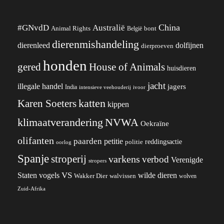
China
#GNvdD
Australië
Animal Rights
België
bont
dierenmishandeling
dierenleed
dolfijnen
dierproeven
honden
gered
House of Animals
huisdieren
jacht
illegale handel
jagers
India
ivoor
intensieve veehouderij
katten
Karen Soeters
kippen
klimaatverandering
NVWA
Oekraïne
olifanten
paarden
petitie
reddingsactie
politie
oorlog
Spanje
stroperij
varkens
verbod
Verenigde
stropers
VS
Staten
vogels
wilde dieren
Wakker Dier
walvissen
wolven
Zuid-Afrika