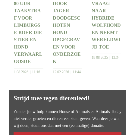
80 UUR
DOOR
VRAAG
TAAKSTRA
JAGER
NAAR
F VOOR
DOODGESC
HYBRIDE
LIMBURGS
HOTEN
WOLFHOND
E BOER DIE
HOND
EN NEEMT
STIER EN
OPGEGRAV
WERELDWI
HOND
EN VOOR
JD TOE
VERWAARL
ONDERZOE
19 08 2025
12:34
OOSDE
K
1 08 2026
11:16
12 02 2026
11:44
Strijd mee tegen dierenleed!
Zonder jouw hulp kunnen House of Animals en Animals Today
niet verder groeien en dieren een stem geven. Waardeer je wat
wij doen, steun ons dan met een (eenmalige) donatie.