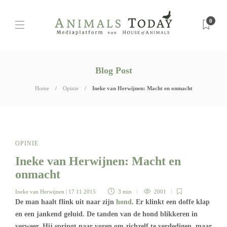
0
Blog Post
Home
Opinie
Ineke van Herwijnen: Macht en onmacht
OPINIE
Ineke van Herwijnen: Macht en
onmacht
Ineke van Herwijnen
| 17 11 2015
3 min
2001
De man haalt flink uit naar zijn
hond
. Er klinkt een doffe klap
en een jankend geluid. De tanden van de hond blikkeren in
verweer. Hij springt naar voren om zichzelf te verdedigen, maar