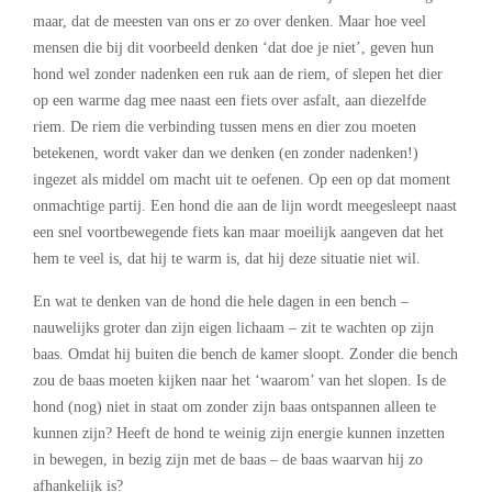
maar, dat de meesten van ons er zo over denken. Maar hoe veel
mensen die bij dit voorbeeld denken ‘dat doe je niet’, geven hun
hond wel zonder nadenken een ruk aan de riem, of slepen het dier
op een warme dag mee naast een fiets over asfalt, aan diezelfde
riem. De riem die verbinding tussen mens en dier zou moeten
betekenen, wordt vaker dan we denken (en zonder nadenken!)
ingezet als middel om macht uit te oefenen. Op een op dat moment
onmachtige partij. Een hond die aan de lijn wordt meegesleept naast
een snel voortbewegende fiets kan maar moeilijk aangeven dat het
hem te veel is, dat hij te warm is, dat hij deze situatie niet wil.
En wat te denken van de hond die hele dagen in een bench –
nauwelijks groter dan zijn eigen lichaam – zit te wachten op zijn
baas. Omdat hij buiten die bench de kamer sloopt. Zonder die bench
zou de baas moeten kijken naar het ‘waarom’ van het slopen. Is de
hond (nog) niet in staat om zonder zijn baas ontspannen alleen te
kunnen zijn? Heeft de hond te weinig zijn energie kunnen inzetten
in bewegen, in bezig zijn met de baas – de baas waarvan hij zo
afhankelijk is?