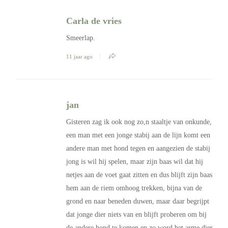
Carla de vries
Smeerlap.
11 jaar ago
jan
Gisteren zag ik ook nog zo,n staaltje van onkunde,
een man met een jonge stabij aan de lijn komt een
andere man met hond tegen en aangezien de stabij
jong is wil hij spelen, maar zijn baas wil dat hij
netjes aan de voet gaat zitten en dus blijft zijn baas
hem aan de riem omhoog trekken, bijna van de
grond en naar beneden duwen, maar daar begrijpt
dat jonge dier niets van en blijft proberen om bij
de andere hond te komen en zo word het arme dier