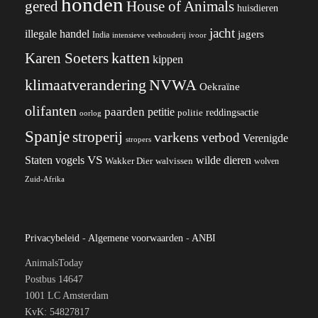
honden
gered
House of Animals
huisdieren
jacht
illegale handel
jagers
India
ivoor
intensieve veehouderij
katten
Karen Soeters
kippen
klimaatverandering
NVWA
Oekraïne
olifanten
paarden
petitie
reddingsactie
politie
oorlog
Spanje
stroperij
varkens
verbod
Verenigde
stropers
VS
wilde dieren
Staten
vogels
Wakker Dier
walvissen
wolven
Zuid-Afrika
Privacybeleid
-
Algemene voorwaarden
-
ANBI
AnimalsToday
Postbus 14647
1001 LC Amsterdam
KvK: 54827817