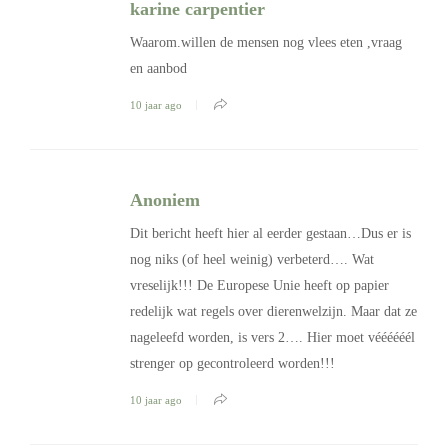
karine carpentier
Waarom.willen de mensen nog vlees eten ,vraag
en aanbod
10 jaar ago
Anoniem
Dit bericht heeft hier al eerder gestaan…Dus er is
nog niks (of heel weinig) verbeterd…. Wat
vreselijk!!! De Europese Unie heeft op papier
redelijk wat regels over dierenwelzijn. Maar dat ze
nageleefd worden, is vers 2…. Hier moet véééééél
strenger op gecontroleerd worden!!!
10 jaar ago