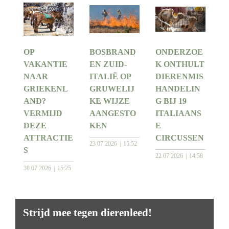
OP
BOSBRAND
ONDERZOE
VAKANTIE
EN ZUID-
K ONTHULT
NAAR
ITALIË OP
DIERENMIS
GRIEKENL
GRUWELIJ
HANDELIN
AND?
KE WIJZE
G BIJ 19
VERMIJD
AANGESTO
ITALIAANS
DEZE
KEN
E
ATTRACTIE
CIRCUSSEN
23 07 2026
15:52
S
22 07 2026
14:58
30 07 2026
15:25
Strijd mee tegen dierenleed!