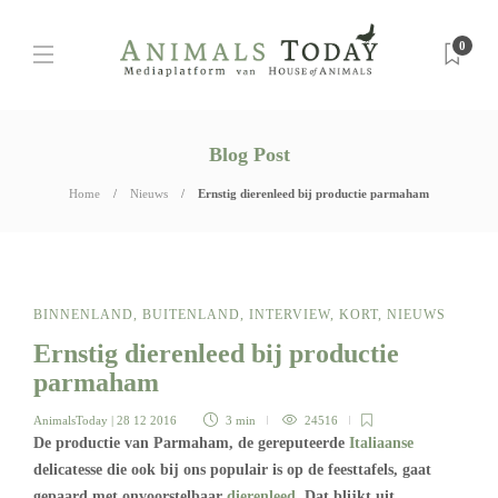
0
Blog Post
Home
Nieuws
Ernstig dierenleed bij productie parmaham
BINNENLAND
,
BUITENLAND
,
INTERVIEW
,
KORT
,
NIEUWS
Ernstig dierenleed bij productie
parmaham
AnimalsToday
| 28 12 2016
3 min
24516
De productie van Parmaham, de gereputeerde
Italiaanse
delicatesse die ook bij ons populair is op de feesttafels, gaat
gepaard met onvoorstelbaar
dierenleed
. Dat blijkt uit