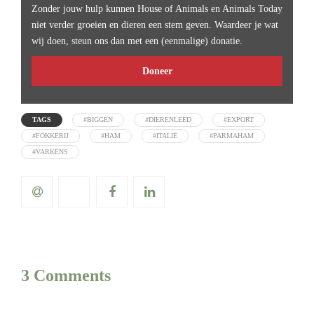
Zonder jouw hulp kunnen House of Animals en Animals Today
niet verder groeien en dieren een stem geven. Waardeer je wat
wij doen, steun ons dan met een (eenmalige) donatie.
Doneer
TAGS
#BIGGEN
#DIERENLEED
#EXPORT
#FOKKERIJ
#HAM
#ITALIË
#PARMAHAM
#VARKENS
3 Comments