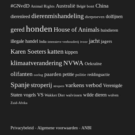
China
#GNvdD
Australië
Animal Rights
België
bont
dierenmishandeling
dierenleed
dolfijnen
dierproeven
honden
gered
House of Animals
huisdieren
jacht
illegale handel
jagers
India
ivoor
intensieve veehouderij
katten
Karen Soeters
kippen
klimaatverandering
NVWA
Oekraïne
olifanten
paarden
petitie
reddingsactie
politie
oorlog
Spanje
stroperij
varkens
verbod
Verenigde
stropers
VS
wilde dieren
Staten
vogels
Wakker Dier
walvissen
wolven
Zuid-Afrika
Privacybeleid
-
Algemene voorwaarden
-
ANBI