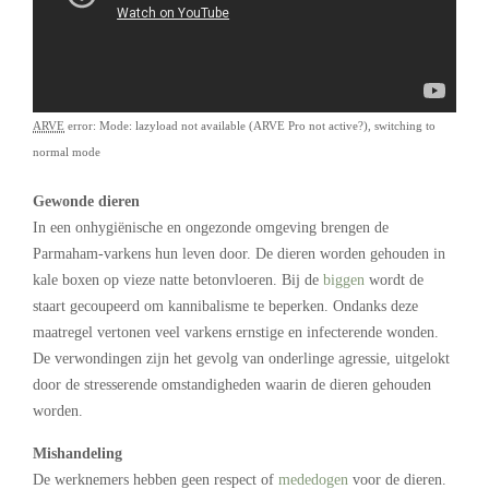
ARVE
error: Mode: lazyload not available (ARVE Pro not active?), switching to
normal mode
Gewonde dieren
In een onhygiënische en ongezonde omgeving brengen de
Parmaham-varkens hun leven door. De dieren worden gehouden in
kale boxen op vieze natte betonvloeren. Bij de
biggen
wordt de
staart gecoupeerd om kannibalisme te beperken. Ondanks deze
maatregel vertonen veel varkens ernstige en infecterende wonden.
De verwondingen zijn het gevolg van onderlinge agressie, uitgelokt
door de stresserende omstandigheden waarin de dieren gehouden
worden.
Mishandeling
De werknemers hebben geen respect of
mededogen
voor de dieren.