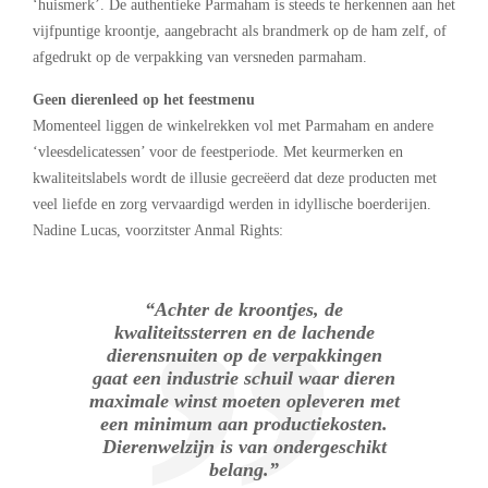
‘huismerk’. De authentieke Parmaham is steeds te herkennen aan het
vijfpuntige kroontje, aangebracht als brandmerk op de ham zelf, of
afgedrukt op de verpakking van versneden parmaham.
Geen dierenleed op het feestmenu
Momenteel liggen de winkelrekken vol met Parmaham en andere
‘vleesdelicatessen’ voor de feestperiode. Met keurmerken en
kwaliteitslabels wordt de illusie gecreëerd dat deze producten met
veel liefde en zorg vervaardigd werden in idyllische boerderijen.
Nadine Lucas, voorzitster Anmal Rights:
“Achter de kroontjes, de
kwaliteitssterren en de lachende
dierensnuiten op de verpakkingen
gaat een industrie schuil waar dieren
maximale winst moeten opleveren met
een minimum aan productiekosten.
Dierenwelzijn is van ondergeschikt
belang.”