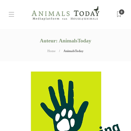
0
Auteur:
AnimalsToday
Home
AnimalsToday