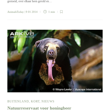
gestoeid, over elkaar heen gerold en…
AnimalsToday
| 9 01 2014
1 min
BUITENLAND
,
KORT
,
NIEUWS
Natuurreservaat voor honingbeer