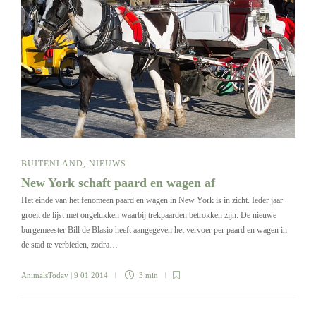
BUITENLAND
,
NIEUWS
New York schaft paard en wagen af
Het einde van het fenomeen paard en wagen in New York is in zicht. Ieder jaar
groeit de lijst met ongelukken waarbij trekpaarden betrokken zijn. De nieuwe
burgemeester Bill de Blasio heeft aangegeven het vervoer per paard en wagen in
de stad te verbieden, zodra…
AnimalsToday
| 9 01 2014
3 min