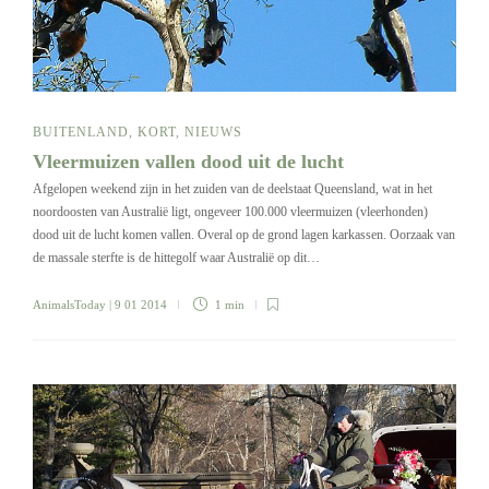
BUITENLAND
,
KORT
,
NIEUWS
Vleermuizen vallen dood uit de lucht
Afgelopen weekend zijn in het zuiden van de deelstaat Queensland, wat in het
noordoosten van Australië ligt, ongeveer 100.000 vleermuizen (vleerhonden)
dood uit de lucht komen vallen. Overal op de grond lagen karkassen. Oorzaak van
de massale sterfte is de hittegolf waar Australië op dit…
AnimalsToday
| 9 01 2014
1 min