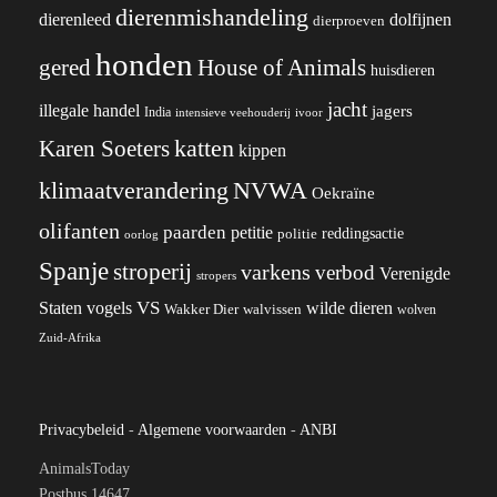
dierenmishandeling
dierenleed
dolfijnen
dierproeven
honden
gered
House of Animals
huisdieren
jacht
illegale handel
jagers
India
ivoor
intensieve veehouderij
katten
Karen Soeters
kippen
klimaatverandering
NVWA
Oekraïne
olifanten
paarden
petitie
reddingsactie
politie
oorlog
Spanje
stroperij
varkens
verbod
Verenigde
stropers
VS
wilde dieren
Staten
vogels
Wakker Dier
walvissen
wolven
Zuid-Afrika
Privacybeleid
-
Algemene voorwaarden
-
ANBI
AnimalsToday
Postbus 14647