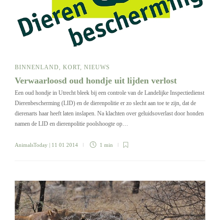
BINNENLAND
,
KORT
,
NIEUWS
Verwaarloosd oud hondje uit lijden verlost
Een oud hondje in Utrecht bleek bij een controle van de Landelijke Inspectiedienst
Dierenbescherming (LID) en de dierenpolitie er zo slecht aan toe te zijn, dat de
dierenarts haar heeft laten inslapen. Na klachten over geluidsoverlast door honden
namen de LID en dierenpolitie poolshoogte op…
AnimalsToday
| 11 01 2014
1 min