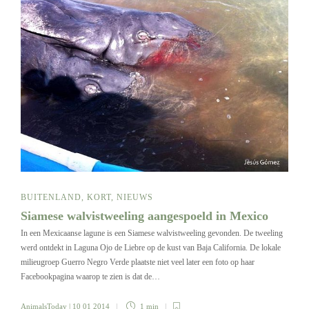
BUITENLAND
,
KORT
,
NIEUWS
Siamese walvistweeling aangespoeld in Mexico
In een Mexicaanse lagune is een Siamese walvistweeling gevonden. De tweeling
werd ontdekt in Laguna Ojo de Liebre op de kust van Baja California. De lokale
milieugroep Guerro Negro Verde plaatste niet veel later een foto op haar
Facebookpagina waarop te zien is dat de…
AnimalsToday
| 10 01 2014
1 min