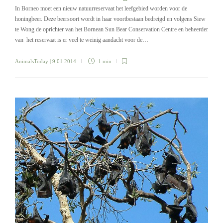
In Borneo moet een nieuw natuurreservaat het leefgebied worden voor de
honingbeer. Deze beersoort wordt in haar voortbestaan bedreigd en volgens Siew
te Wong de oprichter van het Bornean Sun Bear Conservation Centre en beheerder
van het reservaat is er veel te weinig aandacht voor de…
AnimalsToday
| 9 01 2014
1 min