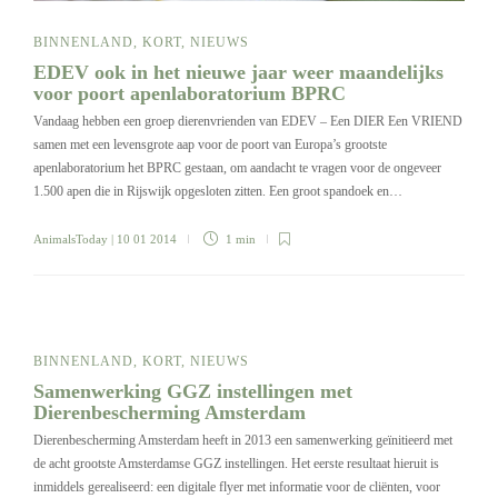
BINNENLAND
,
KORT
,
NIEUWS
EDEV ook in het nieuwe jaar weer maandelijks
voor poort apenlaboratorium BPRC
Vandaag hebben een groep dierenvrienden van EDEV – Een DIER Een VRIEND
samen met een levensgrote aap voor de poort van Europa’s grootste
apenlaboratorium het BPRC gestaan, om aandacht te vragen voor de ongeveer
1.500 apen die in Rijswijk opgesloten zitten. Een groot spandoek en…
AnimalsToday
| 10 01 2014
1 min
BINNENLAND
,
KORT
,
NIEUWS
Samenwerking GGZ instellingen met
Dierenbescherming Amsterdam
Dierenbescherming Amsterdam heeft in 2013 een samenwerking geïnitieerd met
de acht grootste Amsterdamse GGZ instellingen. Het eerste resultaat hieruit is
inmiddels gerealiseerd: een digitale flyer met informatie voor de cliënten, voor