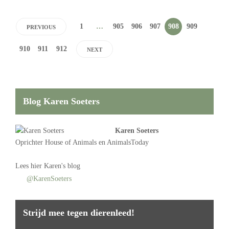
1
…
905
906
907
908
909
PREVIOUS
910
911
912
NEXT
Blog Karen Soeters
Karen Soeters
Oprichter
House of Animals
en AnimalsToday
Lees
hier Karen's blog
@KarenSoeters
Strijd mee tegen dierenleed!