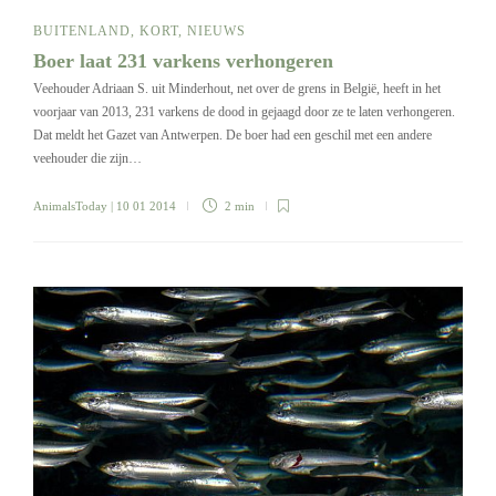
BUITENLAND
,
KORT
,
NIEUWS
Boer laat 231 varkens verhongeren
Veehouder Adriaan S. uit Minderhout, net over de grens in België, heeft in het
voorjaar van 2013, 231 varkens de dood in gejaagd door ze te laten verhongeren.
Dat meldt het Gazet van Antwerpen. De boer had een geschil met een andere
veehouder die zijn…
AnimalsToday
| 10 01 2014
2 min