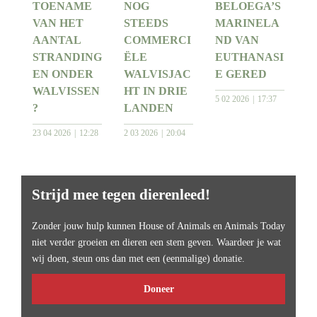
TOENAME
NOG
BELOEGA’S
VAN HET
STEEDS
MARINELA
AANTAL
COMMERCI
ND VAN
STRANDING
ËLE
EUTHANASI
EN ONDER
WALVISJAC
E GERED
WALVISSEN
HT IN DRIE
5 02 2026
17:37
?
LANDEN
23 04 2026
12:28
2 03 2026
20:04
Strijd mee tegen dierenleed!
Zonder jouw hulp kunnen House of Animals en Animals Today
niet verder groeien en dieren een stem geven. Waardeer je wat
wij doen, steun ons dan met een (eenmalige) donatie.
Doneer