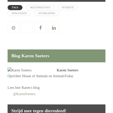
TAGS
#KELPMEEUWEN
#STERFTE
#WALVISSEN
#ZUIDKAPERS
Blog Karen Soeters
Karen Soeters
Oprichter
House of Animals
en AnimalsToday
Lees
hier Karen's blog
@KarenSoeters
Strijd mee tegen dierenleed!