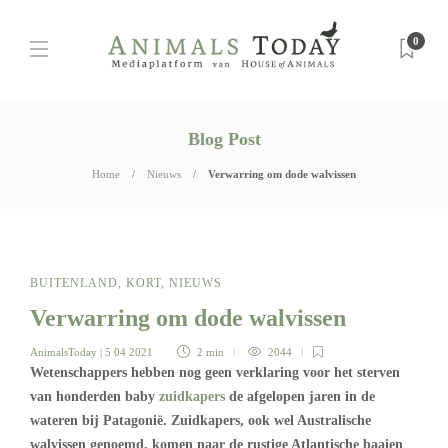
0
Blog Post
Home
Nieuws
Verwarring om dode walvissen
BUITENLAND
,
KORT
,
NIEUWS
Verwarring om dode walvissen
AnimalsToday
| 5 04 2021
2 min
2044
Wetenschappers hebben nog geen verklaring voor het sterven
van honderden baby
zuidkapers
de afgelopen jaren in de
wateren bij Patagonië. Zuidkapers, ook wel Australische
walvissen genoemd, komen naar de rustige Atlantische baaien