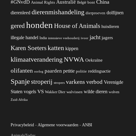
China
#GNvdD
Australië
Animal Rights
België
bont
dierenmishandeling
dierenleed
dolfijnen
dierproeven
honden
gered
House of Animals
huisdieren
jacht
illegale handel
jagers
India
ivoor
intensieve veehouderij
katten
Karen Soeters
kippen
klimaatverandering
NVWA
Oekraïne
olifanten
paarden
petitie
reddingsactie
politie
oorlog
Spanje
stroperij
varkens
verbod
Verenigde
stropers
VS
wilde dieren
Staten
vogels
Wakker Dier
walvissen
wolven
Zuid-Afrika
Privacybeleid
-
Algemene voorwaarden
-
ANBI
AnimalsToday