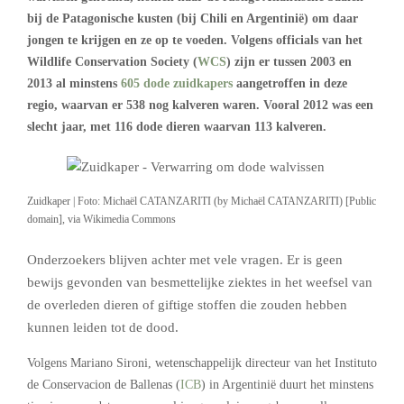
bij de Patagonische kusten (bij Chili en Argentinië) om daar
jongen te krijgen en ze op te voeden. Volgens officials van het
Wildlife Conservation Society (
WCS
) zijn er tussen 2003 en
2013 al minstens
605 dode zuidkapers
aangetroffen in deze
regio, waarvan er 538 nog kalveren waren. Vooral 2012 was een
slecht jaar, met 116 dode dieren waarvan 113 kalveren.
Zuidkaper | Foto: Michaël CATANZARITI (by Michaël CATANZARITI) [Public
domain], via Wikimedia Commons
Onderzoekers blijven achter met vele vragen. Er is geen
bewijs gevonden van besmettelijke ziektes in het weefsel van
de overleden dieren of giftige stoffen die zouden hebben
kunnen leiden tot de dood.
Volgens Mariano Sironi, wetenschappelijk directeur van het Instituto
de Conservacion de Ballenas (
ICB
) in Argentinië duurt het minstens