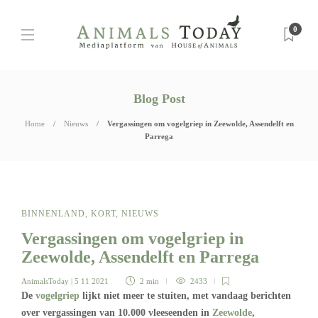
0
Blog Post
Home
Nieuws
Vergassingen om vogelgriep in Zeewolde, Assendelft en
Parrega
BINNENLAND
,
KORT
,
NIEUWS
Vergassingen om vogelgriep in
Zeewolde, Assendelft en Parrega
AnimalsToday
| 5 11 2021
2 min
2433
De
vogelgriep
lijkt niet meer te stuiten, met vandaag berichten
over vergassingen van 10.000 vleeseenden in
Zeewolde
,