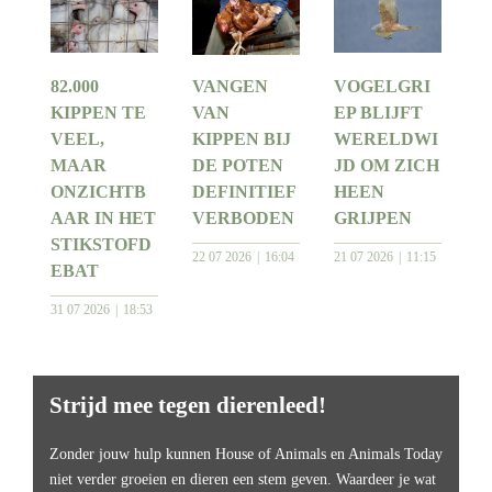
82.000
VANGEN
VOGELGRI
KIPPEN TE
VAN
EP BLIJFT
VEEL,
KIPPEN BIJ
WERELDWI
MAAR
DE POTEN
JD OM ZICH
ONZICHTB
DEFINITIEF
HEEN
AAR IN HET
VERBODEN
GRIJPEN
STIKSTOFD
22 07 2026
16:04
21 07 2026
11:15
EBAT
31 07 2026
18:53
Strijd mee tegen dierenleed!
Zonder jouw hulp kunnen House of Animals en Animals Today
niet verder groeien en dieren een stem geven. Waardeer je wat