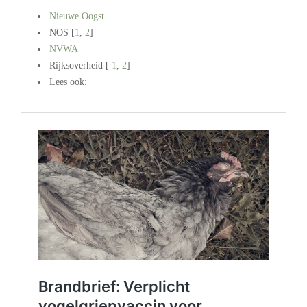
Nieuwe Oogst
NOS [
1
,
2
]
NVWA
Rijksoverheid [
1
,
2
]
Lees ook:
.