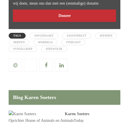
wij doen, steun ons dan met een (eenmalige) donatie.
Doneer
TAGS
#AFGEMAAKT
#ASSENDELFT
#EENDEN
#KIPPEN
#PARREGA
#VERGAST
#VOGELGRIEP
#ZEEWOLDE
Blog Karen Soeters
Karen Soeters
Oprichter
House of Animals
en AnimalsToday