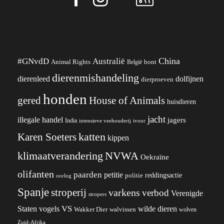
China
#GNvdD
Australië
Animal Rights
België
bont
dierenmishandeling
dierenleed
dolfijnen
dierproeven
honden
gered
House of Animals
huisdieren
jacht
illegale handel
jagers
India
ivoor
intensieve veehouderij
katten
Karen Soeters
kippen
klimaatverandering
NVWA
Oekraïne
olifanten
paarden
petitie
reddingsactie
politie
oorlog
Spanje
stroperij
varkens
verbod
Verenigde
stropers
VS
wilde dieren
Staten
vogels
Wakker Dier
walvissen
wolven
Zuid-Afrika