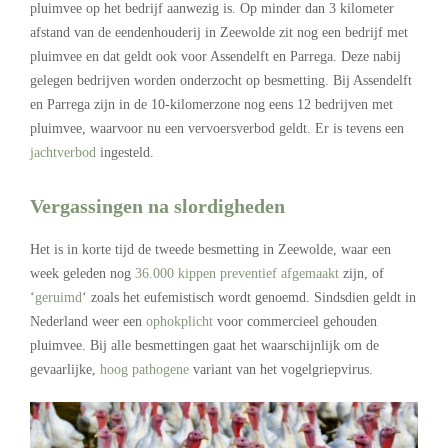
pluimvee op het bedrijf aanwezig is. Op minder dan 3 kilometer
afstand van de eendenhouderij in Zeewolde zit nog een bedrijf met
pluimvee en dat geldt ook voor Assendelft en Parrega. Deze nabij
gelegen bedrijven worden onderzocht op besmetting. Bij Assendelft
en Parrega zijn in de 10-kilomerzone nog eens 12 bedrijven met
pluimvee, waarvoor nu een vervoersverbod geldt. Er is tevens een
jachtverbod
ingesteld.
Vergassingen na slordigheden
Het is in korte tijd de tweede besmetting in Zeewolde, waar een
week geleden nog
36.000 kippen preventief afgemaakt
zijn, of
‘
geruimd
‘ zoals het eufemistisch wordt genoemd. Sindsdien geldt in
Nederland weer een
ophokplicht
voor commercieel gehouden
pluimvee. Bij alle besmettingen gaat het waarschijnlijk om de
gevaarlijke,
hoog pathogene
variant van het vogelgriepvirus.