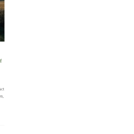
f
Act
en,