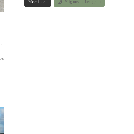
Meer laden
Volg ons op Instagram
ur
ote