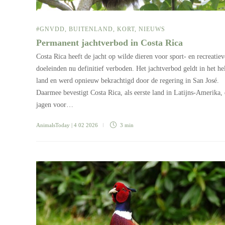
#GNVDD
,
BUITENLAND
,
KORT
,
NIEUWS
Permanent jachtverbod in Costa Rica
Costa Rica heeft de jacht op wilde dieren voor sport- en recreatiev
doeleinden nu definitief verboden. Het jachtverbod geldt in het he
land en werd opnieuw bekrachtigd door de regering in San José.
Daarmee bevestigt Costa Rica, als eerste land in Latijns-Amerika, 
jagen voor…
AnimalsToday
| 4 02 2026
3 min