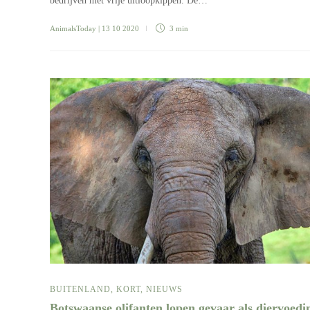
bedrijven met vrije uitloopkippen. De…
AnimalsToday
| 13 10 2020
3 min
BUITENLAND
,
KORT
,
NIEUWS
Botswaanse olifanten lopen gevaar als diervoedi