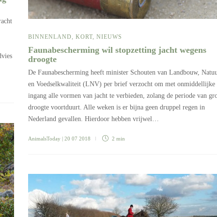
racht
BINNENLAND
,
KORT
,
NIEUWS
Faunabescherming wil stopzetting jacht wegens
dvies
droogte
De Faunabescherming heeft minister Schouten van Landbouw, Natu
en Voedselkwaliteit (LNV) per brief verzocht om met onmiddellijke
ingang alle vormen van jacht te verbieden, zolang de periode van gr
droogte voortduurt. Alle weken is er bijna geen druppel regen in
Nederland gevallen. Hierdoor hebben vrijwel…
AnimalsToday
| 20 07 2018
2 min