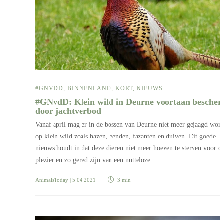
#GNVDD
,
BINNENLAND
,
KORT
,
NIEUWS
#GNvdD: Klein wild in Deurne voortaan besch
door jachtverbod
Vanaf april mag er in de bossen van Deurne niet meer gejaagd wo
op klein wild zoals hazen, eenden, fazanten en duiven. Dit goede
nieuws houdt in dat deze dieren niet meer hoeven te sterven voor 
plezier en zo gered zijn van een nutteloze…
AnimalsToday
| 5 04 2021
3 min