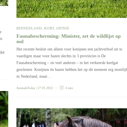
BINNENLAND
,
KORT
,
OPINIE
e
Faunabescherming: Minister, zet de wildlijst op
le
nul
Het recente besluit om alleen voor konijnen een jachtverbod uit te
dat
vaardigen maar voor hazen slechts in 3 provincies is De
Faunabescherming – en veel anderen – in het verkeerde keelgat
geschoten. Konijnen én hazen hebben het op dit moment erg moeilij
in Nederland, maar…
AnimalsToday
| 27 05 2022
4 min