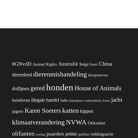
China
#GNvdD
Australië
Animal Rights
België
bont
dierenmishandeling
dierenleed
dierproeven
honden
gered
House of Animals
dolfijnen
jacht
illegale handel
huisdieren
India
ivoor
intensieve veehouderij
katten
Karen Soeters
kippen
jagers
klimaatverandering
NVWA
Oekraïne
olifanten
paarden
petitie
reddingsactie
politie
oorlog