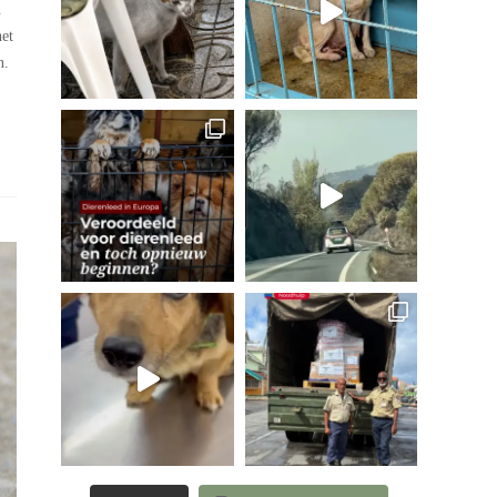
n
het
n.