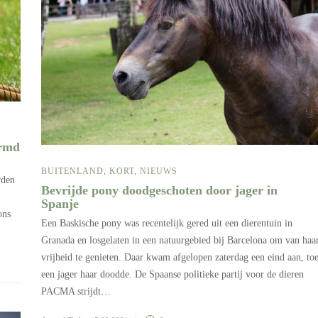
ermd
BUITENLAND
,
KORT
,
NIEUWS
rden
Bevrijde pony doodgeschoten door jager in
Spanje
ons
Een Baskische pony was recentelijk gered uit een dierentuin in
Granada en losgelaten in een natuurgebied bij Barcelona om van haa
vrijheid te genieten. Daar kwam afgelopen zaterdag een eind aan, to
een jager haar doodde. De Spaanse politieke partij voor de dieren
PACMA strijdt…