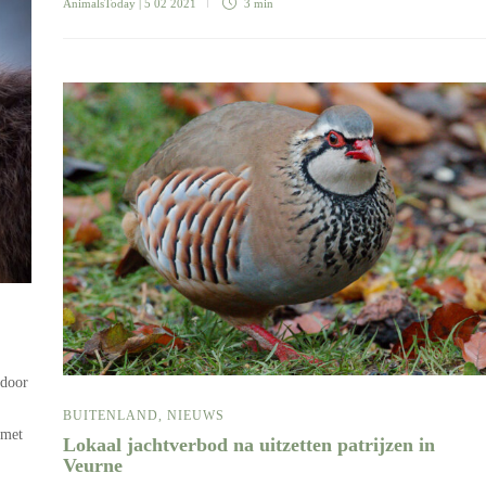
AnimalsToday
| 5 02 2021
3 min
 door
BUITENLAND
,
NIEUWS
 met
Lokaal jachtverbod na uitzetten patrijzen in
Veurne