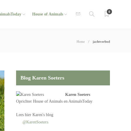
0
nimalsToday
House of Animals
Home
jachtverbod
Blog Karen Soeters
Karen Soeters
Oprichter
House of Animals
en AnimalsToday
Lees
hier Karen's blog
@KarenSoeters