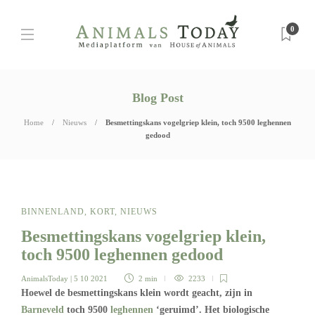
0
Blog Post
Home
Nieuws
Besmettingskans vogelgriep klein, toch 9500 leghennen
gedood
BINNENLAND
,
KORT
,
NIEUWS
Besmettingskans vogelgriep klein,
toch 9500 leghennen gedood
AnimalsToday
| 5 10 2021
2 min
2233
Hoewel de besmettingskans klein wordt geacht, zijn in
Barneveld
toch 9500
leghennen
‘geruimd’. Het biologische