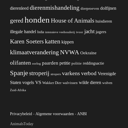
dierenmishandeling
dierenleed
dolfijnen
dierproeven
honden
gered
House of Animals
huisdieren
jacht
illegale handel
jagers
India
ivoor
intensieve veehouderij
katten
Karen Soeters
kippen
klimaatverandering
NVWA
Oekraïne
olifanten
paarden
petitie
reddingsactie
politie
oorlog
Spanje
stroperij
varkens
verbod
Verenigde
stropers
VS
wilde dieren
Staten
vogels
Wakker Dier
walvissen
wolven
Zuid-Afrika
Privacybeleid
-
Algemene voorwaarden
-
ANBI
AnimalsToday