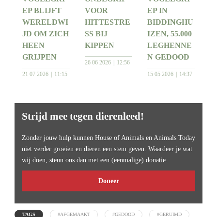
EP BLIJFT
VOOR
EP IN
WERELDWI
HITTESTRE
BIDDINGHU
JD OM ZICH
SS BIJ
IZEN, 55.000
HEEN
KIPPEN
LEGHENNE
GRIJPEN
N GEDOOD
26 06 2026
12:56
21 07 2026
11:15
15 05 2026
14:37
Strijd mee tegen dierenleed!
Zonder jouw hulp kunnen House of Animals en Animals Today
niet verder groeien en dieren een stem geven. Waardeer je wat
wij doen, steun ons dan met een (eenmalige) donatie.
Doneer
TAGS
#AFGEMAAKT
#GEDOOD
#GERUIMD