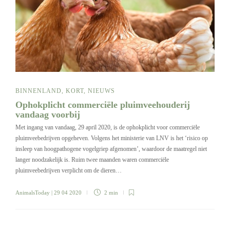
BINNENLAND
,
KORT
,
NIEUWS
Ophokplicht commerciële pluimveehouderij
vandaag voorbij
Met ingang van vandaag, 29 april 2020, is de ophokplicht voor commerciële
pluimveebedrijven opgeheven. Volgens het ministerie van LNV is het ‘risico op
insleep van hoogpathogene vogelgriep afgenomen’, waardoor de maatregel niet
langer noodzakelijk is. Ruim twee maanden waren commerciële
pluimveebedrijven verplicht om de dieren…
AnimalsToday
| 29 04 2020
2 min