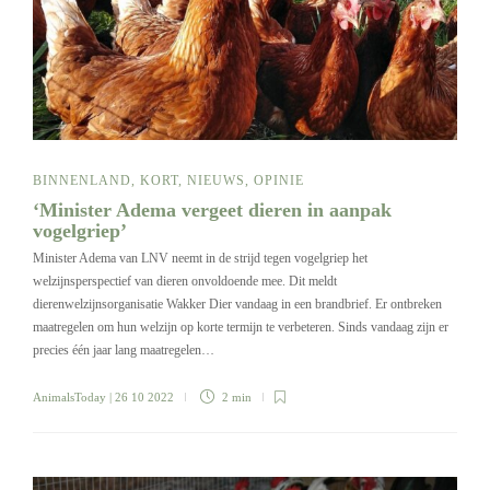
BINNENLAND
,
KORT
,
NIEUWS
,
OPINIE
‘Minister Adema vergeet dieren in aanpak
vogelgriep’
Minister Adema van LNV neemt in de strijd tegen vogelgriep het
welzijnsperspectief van dieren onvoldoende mee. Dit meldt
dierenwelzijnsorganisatie Wakker Dier vandaag in een brandbrief. Er ontbreken
maatregelen om hun welzijn op korte termijn te verbeteren. Sinds vandaag zijn er
precies één jaar lang maatregelen…
AnimalsToday
| 26 10 2022
2 min