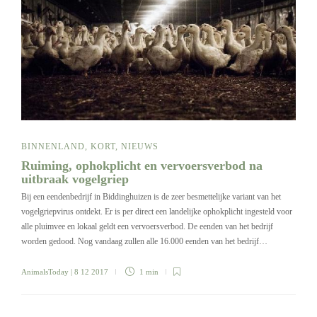
BINNENLAND
,
KORT
,
NIEUWS
Ruiming, ophokplicht en vervoersverbod na
uitbraak vogelgriep
Bij een eendenbedrijf in Biddinghuizen is de zeer besmettelijke variant van het
vogelgriepvirus ontdekt. Er is per direct een landelijke ophokplicht ingesteld voor
alle pluimvee en lokaal geldt een vervoersverbod. De eenden van het bedrijf
worden gedood. Nog vandaag zullen alle 16.000 eenden van het bedrijf…
AnimalsToday
| 8 12 2017
1 min