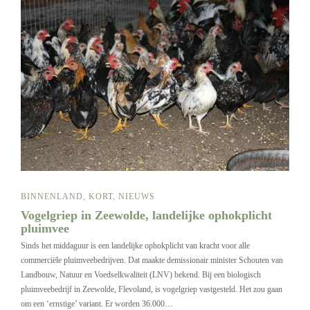
BINNENLAND
,
KORT
,
NIEUWS
Vogelgriep in Zeewolde, landelijke ophokplicht
pluimvee
Sinds het middaguur is een landelijke ophokplicht van kracht voor alle
commerciële pluimveebedrijven. Dat maakte demissionair minister Schouten van
Landbouw, Natuur en Voedselkwaliteit (LNV) bekend. Bij een biologisch
pluimveebedrijf in Zeewolde, Flevoland, is vogelgriep vastgesteld. Het zou gaan
om een ‘ernstige’ variant. Er worden 36.000…