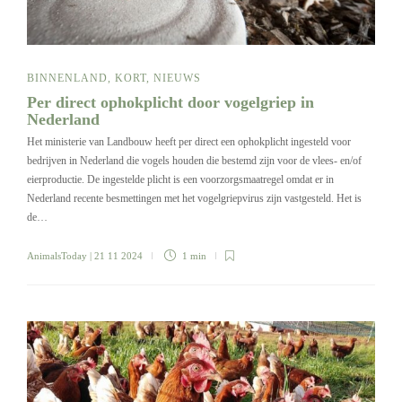
BINNENLAND
,
KORT
,
NIEUWS
Per direct ophokplicht door vogelgriep in
Nederland
Het ministerie van Landbouw heeft per direct een ophokplicht ingesteld voor
bedrijven in Nederland die vogels houden die bestemd zijn voor de vlees- en/of
eierproductie. De ingestelde plicht is een voorzorgsmaatregel omdat er in
Nederland recente besmettingen met het vogelgriepvirus zijn vastgesteld. Het is
de…
AnimalsToday
| 21 11 2024
1 min