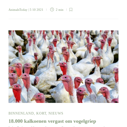
AnimalsToday
| 5 10 2021
2 min
BINNENLAND
,
KORT
,
NIEUWS
18.000 kalkoenen vergast om vogelgriep