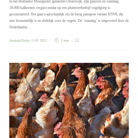
In het Brabantse Moergestel, gemeente Oisterwijk, zijn gisteren en vandaag
18.000 kalkoenen vergast omdat op een pluimveebedrijf vogelgriep is
geconstateerd. Het gaat waarschijnlijk om de hoog patogene variant H5N8, die
zeer besmettelijk is en dodelijk voor de vogels. De ‘ruiming‘ is uitgevoerd door de
Nederlandse…
AnimalsToday
| 5 01 2021
2 min