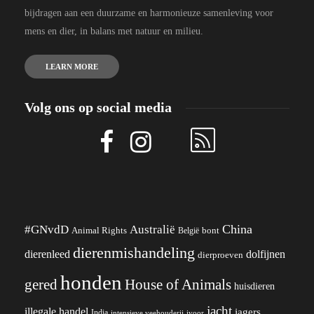
bijdragen aan een duurzame en harmonieuze samenleving voor
mens en dier, in balans met natuur en milieu.
LEARN MORE
Volg ons op social media
China
#GNvdD
Australië
Animal Rights
België
bont
dierenmishandeling
dierenleed
dolfijnen
dierproeven
honden
gered
House of Animals
huisdieren
jacht
illegale handel
jagers
India
ivoor
intensieve veehouderij