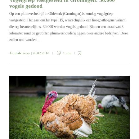
vogels gedood
Op een pluimveebedrijf in Oldekerk (Groningen) is zondag vogelgriep
vastgesteld. Het gaat om het type H5, waarschijnlijk een hoogpathogene variant,
die erg besmettelijk is. 36.000 worden vogels gedood. Binnen een straal van 3
kilometer rond de getroffen pluimveehouderij liggen twee andere bedrijven. Deze
zullen ook worden…
AnimalsToday
| 26 02 2018
1 min