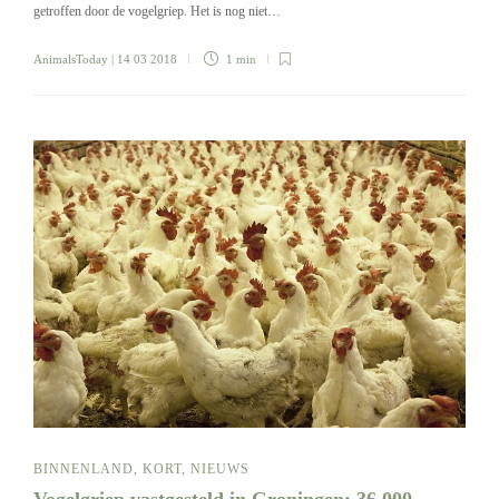
getroffen door de vogelgriep. Het is nog niet…
AnimalsToday
| 14 03 2018
1 min
BINNENLAND
,
KORT
,
NIEUWS
Vogelgriep vastgesteld in Groningen: 36.000