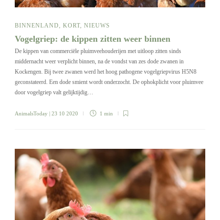
BINNENLAND
,
KORT
,
NIEUWS
Vogelgriep: de kippen zitten weer binnen
De kippen van commerciële pluimveehouderijen met uitloop zitten sinds
middernacht weer verplicht binnen, na de vondst van zes dode zwanen in
Kockengen. Bij twee zwanen werd het hoog pathogene vogelgriepvirus H5N8
geconstateerd. Een dode smient wordt onderzocht. De ophokplicht voor pluimvee
door vogelgriep valt gelijktijdig…
AnimalsToday
| 23 10 2020
1 min