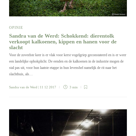
OPINIE
Sandra van de Werd: Schokkend: dierentolk
verkoopt kalkoenen, kippen en hanen voor de
slacht
Voor de zoveelste keer is er vlak voor kerst vogelgriep geconstateerd en is er weer
een landelijke ophokplicht. De eenden en de kalkoenen in de industrie mogen de
stal pas uit, voor hun laatste etappe in hun levenshel namelijk de rit naar het
slachthuis, als…
Sandra van de Werd
| 11 12 2017
3 min