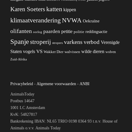
katten
Karen Soeters
kippen
klimaatverandering
NVWA
Oekraïne
olifanten
paarden
petitie
reddingsactie
politie
oorlog
Spanje
stroperij
varkens
verbod
Verenigde
stropers
VS
wilde dieren
Staten
vogels
Wakker Dier
walvissen
wolven
Zuid-Afrika
Privacybeleid
-
Algemene voorwaarden
-
ANBI
AnimalsToday
Postbus 14647
1001 LC Amsterdam
KvK: 54827817
Bankrekening IBAN: NL65 TRIO 0198 0364 93 t.n.v. House of
Animals o.v.v. Animals Today