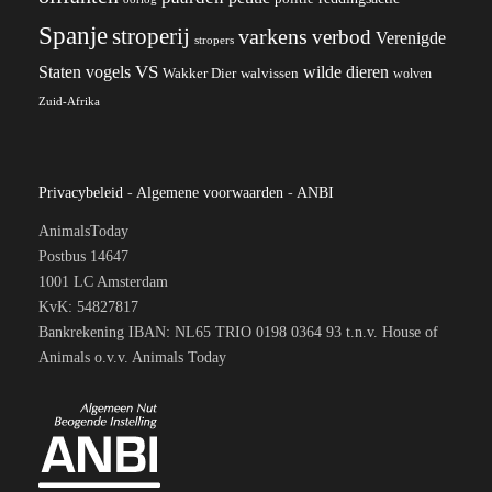
Spanje
stroperij
varkens
verbod
Verenigde
stropers
VS
wilde dieren
Staten
vogels
Wakker Dier
walvissen
wolven
Zuid-Afrika
Privacybeleid
-
Algemene voorwaarden
-
ANBI
AnimalsToday
Postbus 14647
1001 LC Amsterdam
KvK: 54827817
Bankrekening IBAN: NL65 TRIO 0198 0364 93 t.n.v. House of
Animals o.v.v. Animals Today