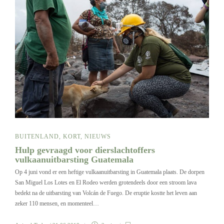
BUITENLAND
,
KORT
,
NIEUWS
Hulp gevraagd voor dierslachtoffers
vulkaanuitbarsting Guatemala
Op 4 juni vond er een heftige vulkaanuitbarsting in Guatemala plaats. De dorpen
San Miguel Los Lotes en El Rodeo werden grotendeels door een stroom lava
bedekt na de uitbarsting van Volcán de Fuego. De eruptie kostte het leven aan
zeker 110 mensen, en momenteel…