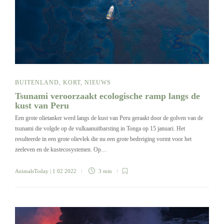
BUITENLAND
,
KORT
,
NIEUWS
Tsunami veroorzaakt ecologische ramp langs de
kust van Peru
Een grote olietanker werd langs de kust van Peru geraakt door de golven van de
tsunami die volgde op de vulkaanuitbarsting in Tonga op 15 januari. Het
resulteerde in een grote olievlek die nu een grote bedreiging vormt voor het
zeeleven en de kustecosystemen. Op…
AnimalsToday
| 1 02 2022
3 min