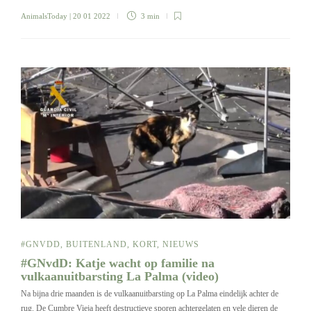
AnimalsToday
| 20 01 2022
3 min
#GNVDD
,
BUITENLAND
,
KORT
,
NIEUWS
#GNvdD: Katje wacht op familie na
vulkaanuitbarsting La Palma (video)
Na bijna drie maanden is de vulkaanuitbarsting op La Palma eindelijk achter de
rug. De Cumbre Vieja heeft destructieve sporen achtergelaten en vele dieren de