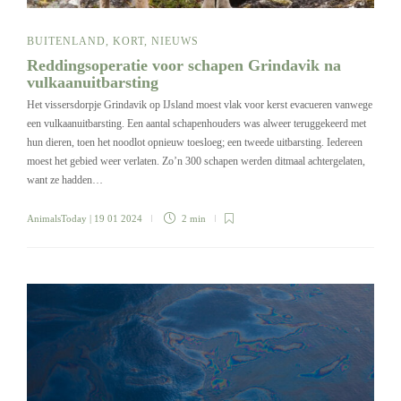
BUITENLAND
,
KORT
,
NIEUWS
Reddingsoperatie voor schapen Grindavik na
vulkaanuitbarsting
Het vissersdorpje Grindavik op IJsland moest vlak voor kerst evacueren vanwege
een vulkaanuitbarsting. Een aantal schapenhouders was alweer teruggekeerd met
hun dieren, toen het noodlot opnieuw toesloeg; een tweede uitbarsting. Iedereen
moest het gebied weer verlaten. Zo’n 300 schapen werden ditmaal achtergelaten,
want ze hadden…
AnimalsToday
| 19 01 2024
2 min