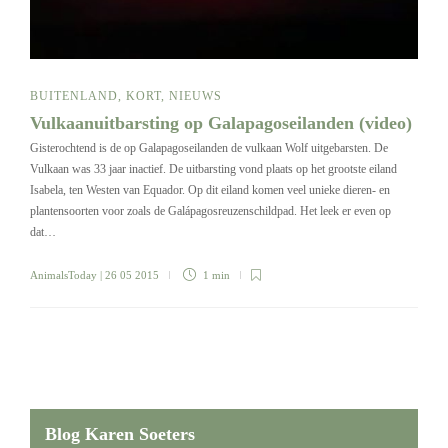
BUITENLAND
,
KORT
,
NIEUWS
Vulkaanuitbarsting op Galapagoseilanden (video)
Gisterochtend is de op Galapagoseilanden de vulkaan Wolf uitgebarsten. De
Vulkaan was 33 jaar inactief. De uitbarsting vond plaats op het grootste eiland
Isabela, ten Westen van Equador. Op dit eiland komen veel unieke dieren- en
plantensoorten voor zoals de Galápagosreuzenschildpad. Het leek er even op
dat…
AnimalsToday
| 26 05 2015
1 min
Blog Karen Soeters