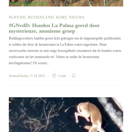
#GNVDD
,
BUITENLAND
,
KORT
,
NIEUWS
#GNvdD: Honden La Palma gered door
mysterieuze, anonieme groep
Reddingswerkers hadden groen licht gekregen om de uitgemergelde jachthonden
te redden die door de lavastromen in La Palma waren ingesloten. Maar
onverwachts moesten ze met enige bezorgdheid constateren dat de honden waren
verdwenen uit het ommuurde erf. Waren ze onder de lavastromen
terechtgekomen? Of wisten…
AnimalsToday
| 5 10 2021
3 min