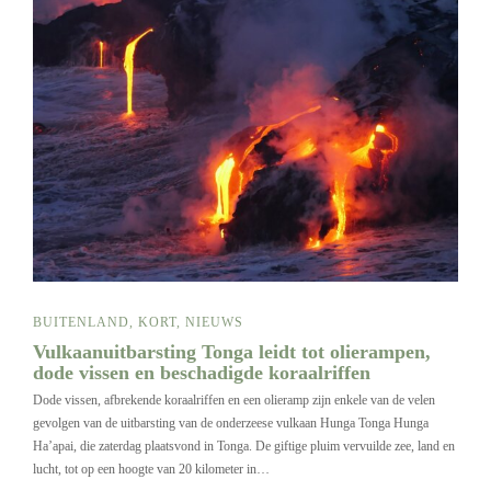
BUITENLAND
,
KORT
,
NIEUWS
Vulkaanuitbarsting Tonga leidt tot olierampen,
dode vissen en beschadigde koraalriffen
Dode vissen, afbrekende koraalriffen en een olieramp zijn enkele van de velen
gevolgen van de uitbarsting van de onderzeese vulkaan Hunga Tonga Hunga
Ha’apai, die zaterdag plaatsvond in Tonga. De giftige pluim vervuilde zee, land en
lucht, tot op een hoogte van 20 kilometer in…