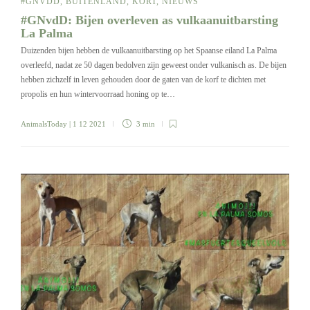
#GNVDD
,
BUITENLAND
,
KORT
,
NIEUWS
#GNvdD: Bijen overleven as vulkaanuitbarsting
La Palma
Duizenden bijen hebben de vulkaanuitbarsting op het Spaanse eiland La Palma
overleefd, nadat ze 50 dagen bedolven zijn geweest onder vulkanisch as. De bijen
hebben zichzelf in leven gehouden door de gaten van de korf te dichten met
propolis en hun wintervoorraad honing op te…
AnimalsToday
| 1 12 2021
3 min