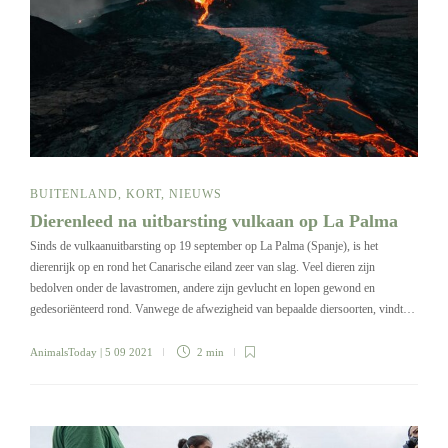
BUITENLAND
,
KORT
,
NIEUWS
Dierenleed na uitbarsting vulkaan op La Palma
Sinds de vulkaanuitbarsting op 19 september op La Palma (Spanje), is het
dierenrijk op en rond het Canarische eiland zeer van slag. Veel dieren zijn
bedolven onder de lavastromen, andere zijn gevlucht en lopen gewond en
gedesoriënteerd rond. Vanwege de afwezigheid van bepaalde diersoorten, vindt…
AnimalsToday
| 5 09 2021
2 min