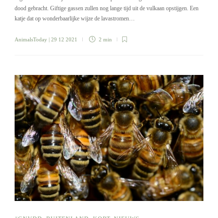
dood gebracht. Giftige gassen zullen nog lange tijd uit de vulkaan opstijgen. Een
katje dat op wonderbaarlijke wijze de lavastromen…
AnimalsToday
| 29 12 2021
2 min