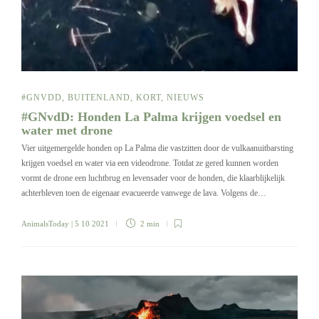
#GNVDD
,
BUITENLAND
,
KORT
,
NIEUWS
#GNvdD: Honden La Palma krijgen voedsel en
water met drone
Vier uitgemergelde honden op La Palma die vastzitten door de vulkaanuitbarsting
krijgen voedsel en water via een videodrone. Totdat ze gered kunnen worden
vormt de drone een luchtbrug en levensader voor de honden, die klaarblijkelijk
achterbleven toen de eigenaar evacueerde vanwege de lava. Volgens de…
AnimalsToday
| 5 10 2021
2 min