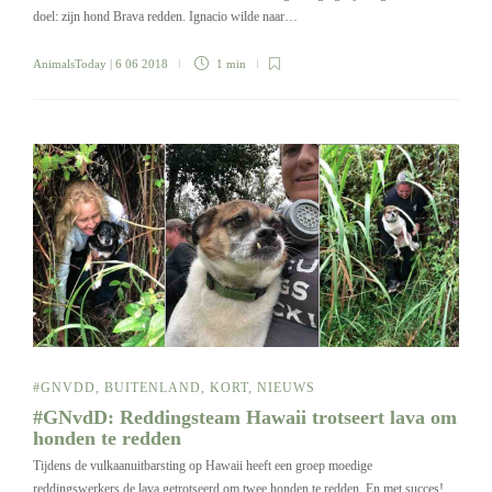
doel: zijn hond Brava redden. Ignacio wilde naar…
AnimalsToday
| 6 06 2018
1 min
#GNVDD
,
BUITENLAND
,
KORT
,
NIEUWS
#GNvdD: Reddingsteam Hawaii trotseert lava om
honden te redden
Tijdens de vulkaanuitbarsting op Hawaii heeft een groep moedige
reddingswerkers de lava getrotseerd om twee honden te redden. En met succes!