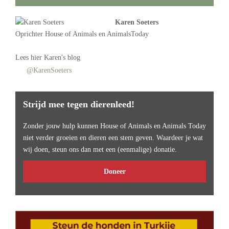
Karen Soeters
Oprichter
House of Animals
en AnimalsToday
Lees
hier Karen's blog
@KarenSoeters
Strijd mee tegen dierenleed!
Zonder jouw hulp kunnen House of Animals en Animals Today
niet verder groeien en dieren een stem geven. Waardeer je wat
wij doen, steun ons dan met een (eenmalige) donatie.
Doneer