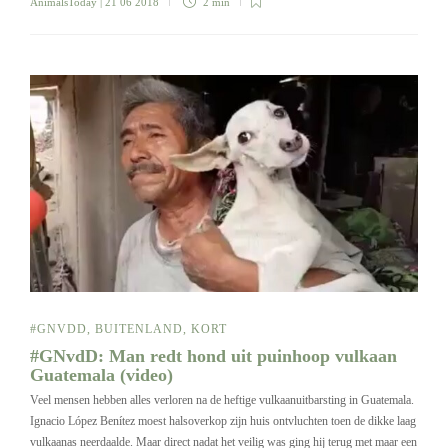
AnimalsToday
| 21 06 2018
2 min
#GNVDD
,
BUITENLAND
,
KORT
#GNvdD: Man redt hond uit puinhoop vulkaan
Guatemala (video)
Veel mensen hebben alles verloren na de heftige vulkaanuitbarsting in Guatemala.
Ignacio López Benítez moest halsoverkop zijn huis ontvluchten toen de dikke laag
vulkaanas neerdaalde. Maar direct nadat het veilig was ging hij terug met maar een