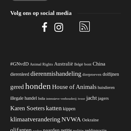
Volg ons op social media
China
#GNvdD
Australië
Animal Rights
België
bont
dierenmishandeling
dierenleed
dolfijnen
dierproeven
honden
gered
House of Animals
huisdieren
jacht
illegale handel
jagers
India
ivoor
intensieve veehouderij
katten
Karen Soeters
kippen
klimaatverandering
NVWA
Oekraïne
olifanten
paarden
petitie
reddingsactie
politie
oorlog