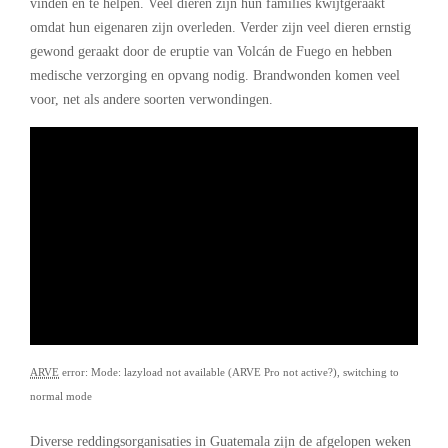
vinden en te helpen. Veel dieren zijn hun families kwijtgeraakt
omdat hun eigenaren zijn overleden. Verder zijn veel dieren ernstig
gewond geraakt door de eruptie van Volcán de Fuego en hebben
medische verzorging en opvang nodig. Brandwonden komen veel
voor, net als andere soorten verwondingen.
ARVE
error: Mode: lazyload not available (ARVE Pro not active?), switching to
normal mode
Diverse reddingsorganisaties in Guatemala zijn de afgelopen weken