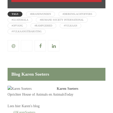
TAGS
#BRANDWONDEN
#DIERENSLACHTOFFERS
#GUATEMALA
#HUMANE SOCIETY INTERNATIONAL
#OPVANG
#RAMPGEBIED
#VULKAAN
#VULKAANUITBARSTING
Blog Karen Soeters
Karen Soeters
Oprichter
House of Animals
en AnimalsToday
Lees
hier Karen's blog
@KarenSoeters