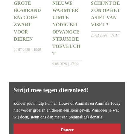
GROTE
NIEUWE
SCHIJNT DE
BOSBRAND
WARMTER
ZON OP HET
EN: CODE
UIMTE
ASIEL VAN
ZWART
NODIG BIJ
VISEU?
VOOR
OPVANGCE
23 02 2026
09:37
DIEREN
NTRUM DE
TOEVLUCH
20 07 2026
19:01
T
9 06 2026
17:02
Strijd mee tegen dierenleed!
Zonder jouw hulp kunnen House of Animals en Animals Today
niet verder groeien en dieren een stem geven. Waardeer je wat
wij doen, steun ons dan met een (eenmalige) donatie.
Doneer