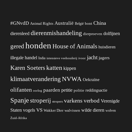
China
#GNvdD
Australië
Animal Rights
België
bont
dierenmishandeling
dierenleed
dolfijnen
dierproeven
honden
gered
House of Animals
huisdieren
jacht
illegale handel
jagers
India
ivoor
intensieve veehouderij
katten
Karen Soeters
kippen
klimaatverandering
NVWA
Oekraïne
olifanten
paarden
petitie
reddingsactie
politie
oorlog
Spanje
stroperij
varkens
verbod
Verenigde
stropers
VS
wilde dieren
Staten
vogels
Wakker Dier
walvissen
wolven
Zuid-Afrika