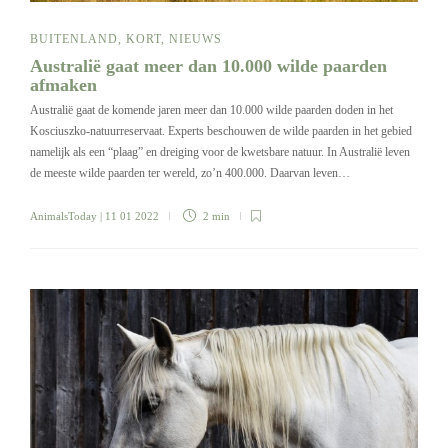
BUITENLAND
,
KORT
,
NIEUWS
Australië gaat meer dan 10.000 wilde paarden
afmaken
Australië gaat de komende jaren meer dan 10.000 wilde paarden doden in het
Kosciuszko-natuurreservaat. Experts beschouwen de wilde paarden in het gebied
namelijk als een “plaag” en dreiging voor de kwetsbare natuur. In Australië leven
de meeste wilde paarden ter wereld, zo’n 400.000. Daarvan leven…
AnimalsToday
| 11 01 2022
2 min