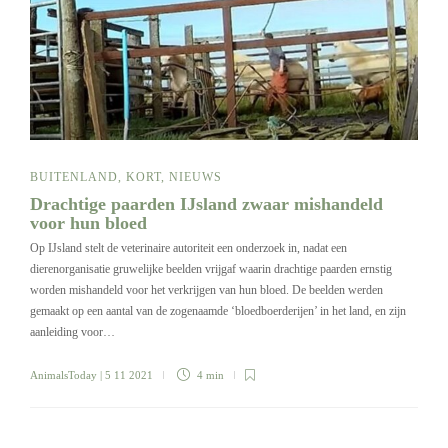
BUITENLAND
,
KORT
,
NIEUWS
Drachtige paarden IJsland zwaar mishandeld
voor hun bloed
Op IJsland stelt de veterinaire autoriteit een onderzoek in, nadat een
dierenorganisatie gruwelijke beelden vrijgaf waarin drachtige paarden ernstig
worden mishandeld voor het verkrijgen van hun bloed. De beelden werden
gemaakt op een aantal van de zogenaamde ‘bloedboerderijen’ in het land, en zijn
aanleiding voor…
AnimalsToday
| 5 11 2021
4 min