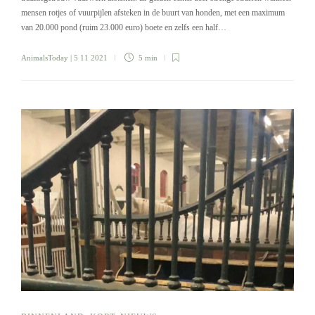
mensen rotjes of vuurpijlen afsteken in de buurt van honden, met een maximum
van 20.000 pond (ruim 23.000 euro) boete en zelfs een half…
AnimalsToday
| 5 11 2021
5 min