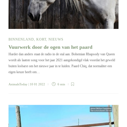
BINNENLAND
,
KORT
,
NIEUWS
Vuurwerk door de ogen van het paard
Harder dan anders staat de radio in de stal aan. Bohemian Rhapsody van Queen
wordt als laatste song voor het jaar 2021 aangekondigd vlak voordat het geweld
buiten losbarst om het nieuwe jaar in te luiden. Paard Chiq, dat normaliter een
eigen keuze heeft om…
AnimalsToday
| 10 01 2022
6 min