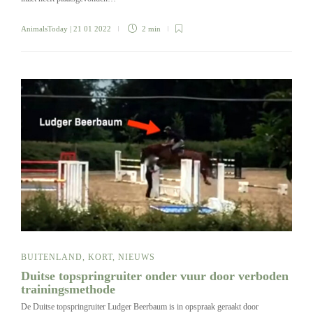
AnimalsToday
| 21 01 2022
2 min
BUITENLAND
,
KORT
,
NIEUWS
Duitse topspringruiter onder vuur door verboden
trainingsmethode
De Duitse topspringruiter Ludger Beerbaum is in opspraak geraakt door