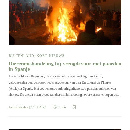
BUITENLAND
,
KORT
,
NIEUWS
Dierenmishandeling bij vreugdevuur met paarden
in Spanje
In de nacht van 16 januari, de vooravond van de feestdag San Antón,
galoppeerden paarden door het vreugdevuur van San Bartolomé de Pinares
(Ávila) in Spanje. Het eeuwenoude zuiveringsritueel zou paarden zuiveren van
ziektes. De dieren staan bloot aan dierenmishandeling, zware stress en lopen de…
AnimalsToday
| 27 01 2022
3 min