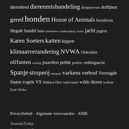
dierenmishandeling
dierenleed
dolfijnen
dierproeven
honden
gered
House of Animals
huisdieren
jacht
illegale handel
jagers
India
ivoor
intensieve veehouderij
katten
Karen Soeters
kippen
klimaatverandering
NVWA
Oekraïne
olifanten
paarden
petitie
reddingsactie
politie
oorlog
Spanje
stroperij
varkens
verbod
Verenigde
stropers
VS
wilde dieren
Staten
vogels
Wakker Dier
walvissen
wolven
Zuid-Afrika
Privacybeleid
-
Algemene voorwaarden
-
ANBI
AnimalsToday