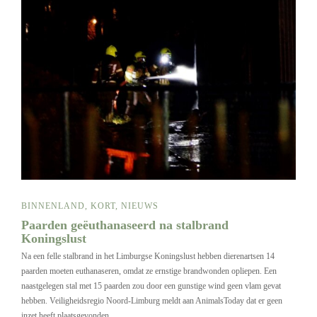
BINNENLAND
,
KORT
,
NIEUWS
Paarden geëuthanaseerd na stalbrand
Koningslust
Na een felle stalbrand in het Limburgse Koningslust hebben dierenartsen 14
paarden moeten euthanaseren, omdat ze ernstige brandwonden opliepen. Een
naastgelegen stal met 15 paarden zou door een gunstige wind geen vlam gevat
hebben. Veiligheidsregio Noord-Limburg meldt aan AnimalsToday dat er geen
inzet heeft plaatsgevonden…