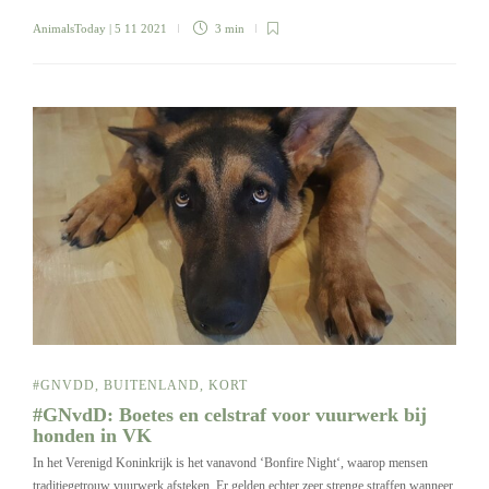
AnimalsToday
| 5 11 2021
3 min
#GNVDD
,
BUITENLAND
,
KORT
#GNvdD: Boetes en celstraf voor vuurwerk bij
honden in VK
In het Verenigd Koninkrijk is het vanavond ‘Bonfire Night‘, waarop mensen
traditiegetrouw vuurwerk afsteken. Er gelden echter zeer strenge straffen wanneer