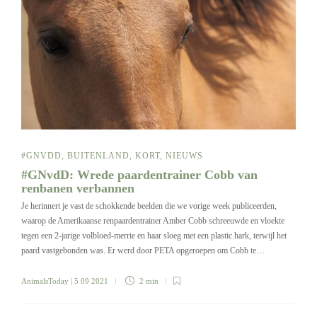
#GNVDD
,
BUITENLAND
,
KORT
,
NIEUWS
#GNvdD: Wrede paardentrainer Cobb van
renbanen verbannen
Je herinnert je vast de schokkende beelden die we vorige week publiceerden,
waarop de Amerikaanse renpaardentrainer Amber Cobb schreeuwde en vloekte
tegen een 2-jarige volbloed-merrie en haar sloeg met een plastic hark, terwijl het
paard vastgebonden was. Er werd door PETA opgeroepen om Cobb te…
AnimalsToday
| 5 09 2021
2 min