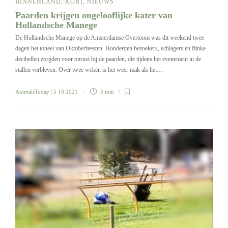
BINNENLAND
,
KORT
,
NIEUWS
Paarden krijgen ongelooflijke kater van
Hollandsche Manege
De Hollandsche Manege op de Amsterdamse Overtoom was dit weekend twee
dagen het toneel van Oktoberfeesten. Honderden bezoekers, schlagers en flinke
decibellen zorgden voor onrust bij de paarden, die tijdens het evenement in de
stallen verbleven. Over twee weken is het weer raak als het…
AnimalsToday
| 5 10 2021
3 min