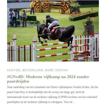
#GNVDD
,
BUITENLAND
,
KORT
,
NIEUWS
#GNvdD: Moderne vijfkamp na 2024 zonder
paardrijden
Naar aanleiding van het schandaal van Duitse vijfkampster Annika Schleu, die het
paard Saint Boy er herhaaldelijk met de zweep van langs gaf, heeft de
internationale bond van de moderne vijfkamp (UIPM) besloten om het onderdeel
paardrijden uit de moderne vijfkamp te schrappen. Voor de…