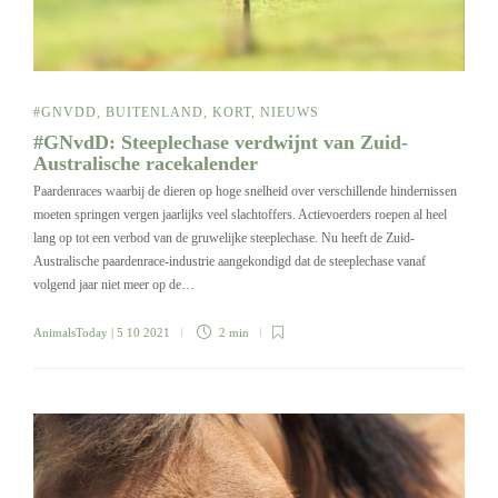
#GNVDD
,
BUITENLAND
,
KORT
,
NIEUWS
#GNvdD: Steeplechase verdwijnt van Zuid-
Australische racekalender
Paardenraces waarbij de dieren op hoge snelheid over verschillende hindernissen
moeten springen vergen jaarlijks veel slachtoffers. Actievoerders roepen al heel
lang op tot een verbod van de gruwelijke steeplechase. Nu heeft de Zuid-
Australische paardenrace-industrie aangekondigd dat de steeplechase vanaf
volgend jaar niet meer op de…
AnimalsToday
| 5 10 2021
2 min