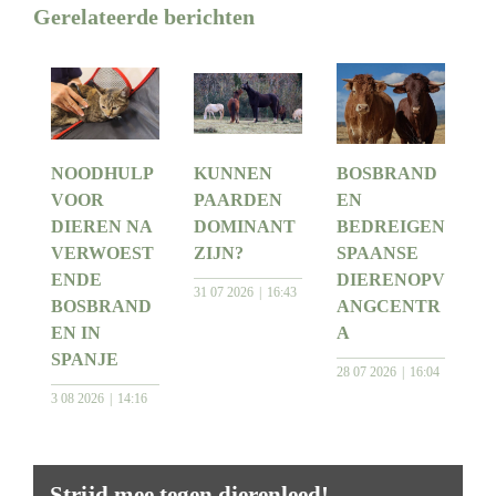
Gerelateerde berichten
NOODHULP
KUNNEN
BOSBRAND
VOOR
PAARDEN
EN
DIEREN NA
DOMINANT
BEDREIGEN
VERWOEST
ZIJN?
SPAANSE
ENDE
DIERENOPV
31 07 2026
16:43
BOSBRAND
ANGCENTR
EN IN
A
SPANJE
28 07 2026
16:04
3 08 2026
14:16
Strijd mee tegen dierenleed!