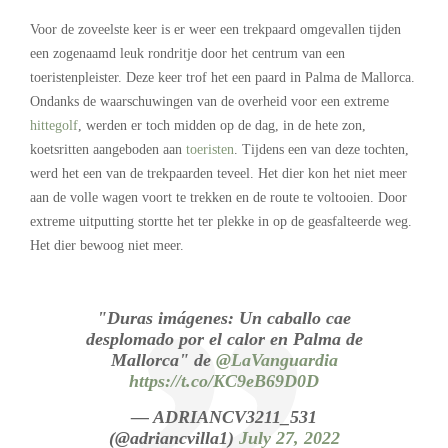
Voor de zoveelste keer is er weer een trekpaard omgevallen tijden
een zogenaamd leuk rondritje door het centrum van een
toeristenpleister. Deze keer trof het een paard in Palma de Mallorca.
Ondanks de waarschuwingen van de overheid voor een extreme
hittegolf
, werden er toch midden op de dag, in de hete zon,
koetsritten aangeboden aan
toeristen
. Tijdens een van deze tochten,
werd het een van de trekpaarden teveel. Het dier kon het niet meer
aan de volle wagen voort te trekken en de route te voltooien. Door
extreme uitputting stortte het ter plekke in op de geasfalteerde weg.
Het dier bewoog niet meer.
"Duras imágenes: Un caballo cae
desplomado por el calor en Palma de
Mallorca" de
@LaVanguardia
https://t.co/KC9eB69D0D
— ADRIANCV3211_531
(@adriancvilla1)
July 27, 2022