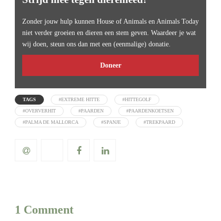
Zonder jouw hulp kunnen House of Animals en Animals Today
niet verder groeien en dieren een stem geven. Waardeer je wat
wij doen, steun ons dan met een (eenmalige) donatie.
Doneer
TAGS
#EXTREME HITTE
#HITTEGOLF
#OVERVERHIT
#PAARDEN
#PAARDENKOETSEN
#PALMA DE MALLORCA
#SPANJE
#TREKPAARD
1 Comment