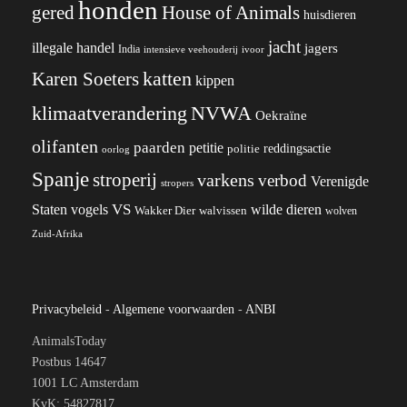
honden
gered
House of Animals
huisdieren
jacht
illegale handel
jagers
India
ivoor
intensieve veehouderij
katten
Karen Soeters
kippen
klimaatverandering
NVWA
Oekraïne
olifanten
paarden
petitie
reddingsactie
politie
oorlog
Spanje
stroperij
varkens
verbod
Verenigde
stropers
VS
wilde dieren
Staten
vogels
Wakker Dier
walvissen
wolven
Zuid-Afrika
Privacybeleid
-
Algemene voorwaarden
-
ANBI
AnimalsToday
Postbus 14647
1001 LC Amsterdam
KvK: 54827817