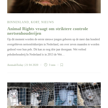
BINNENLAND
,
KORT
,
NIEUWS
Animal Rights vraagt om striktere controle
nertsenhouderijen
Op dit moment worden de eerste nieuwe jongen geboren op de meer dan honderd
overgebleven nertsenfokkerijen in Nederland, om over zeven maanden te worden
gedood voor hun pels. Dit kan zo nog drie jaar doorgaan. Wet verbod
pelsdierhouderij In Nederland is in 2013 de Wet…
AnimalsToday
| 21 04 2020
3 min