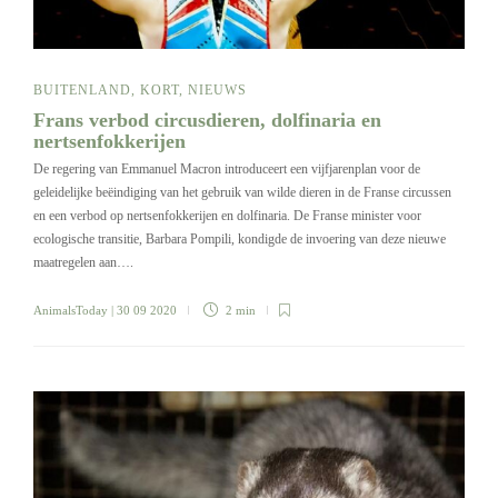
BUITENLAND
,
KORT
,
NIEUWS
Frans verbod circusdieren, dolfinaria en
nertsenfokkerijen
De regering van Emmanuel Macron introduceert een vijfjarenplan voor de
geleidelijke beëindiging van het gebruik van wilde dieren in de Franse circussen
en een verbod op nertsenfokkerijen en dolfinaria. De Franse minister voor
ecologische transitie, Barbara Pompili, kondigde de invoering van deze nieuwe
maatregelen aan….
AnimalsToday
| 30 09 2020
2 min