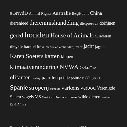
China
#GNvdD
Australië
Animal Rights
België
bont
dierenmishandeling
dierenleed
dolfijnen
dierproeven
honden
gered
House of Animals
huisdieren
jacht
illegale handel
jagers
India
ivoor
intensieve veehouderij
katten
Karen Soeters
kippen
klimaatverandering
NVWA
Oekraïne
olifanten
paarden
petitie
reddingsactie
politie
oorlog
Spanje
stroperij
varkens
verbod
Verenigde
stropers
VS
wilde dieren
Staten
vogels
Wakker Dier
walvissen
wolven
Zuid-Afrika