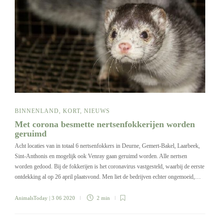
BINNENLAND
,
KORT
,
NIEUWS
Met corona besmette nertsenfokkerijen worden
geruimd
Acht locaties van in totaal 6 nertsenfokkers in Deurne, Gemert-Bakel, Laarbeek,
Sint-Anthonis en mogelijk ook Venray gaan geruimd worden. Alle nertsen
worden gedood. Bij de fokkerijen is het coronavirus vastgesteld, waarbij de eerste
ontdekking al op 26 april plaatsvond. Men liet de bedrijven echter ongemoeid,…
AnimalsToday
| 3 06 2020
2 min