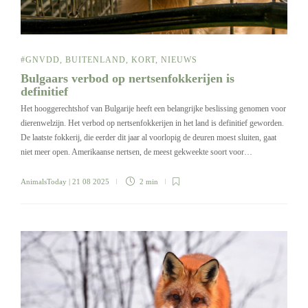
#GNVDD
,
BUITENLAND
,
KORT
,
NIEUWS
Bulgaars verbod op nertsenfokkerijen is
definitief
Het hooggerechtshof van Bulgarije heeft een belangrijke beslissing genomen voor
dierenwelzijn. Het verbod op nertsenfokkerijen in het land is definitief geworden.
De laatste fokkerij, die eerder dit jaar al voorlopig de deuren moest sluiten, gaat
niet meer open. Amerikaanse nertsen, de meest gekweekte soort voor…
AnimalsToday
| 21 08 2025
2 min