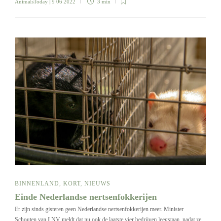
AnimalsToday
| 9 06 2022
3 min
BINNENLAND
,
KORT
,
NIEUWS
Einde Nederlandse nertsenfokkerijen
Er zijn sinds gisteren geen Nederlandse nertsenfokkerijen meer. Minister
Schouten van LNV meldt dat nu ook de laatste vier bedrijven leegstaan, nadat ze