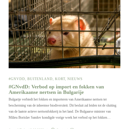
#GNVDD
,
BUITENLAND
,
KORT
,
NIEUWS
#GNvdD: Verbod op import en fokken van
Amerikaanse nertsen in Bulgarije
Bulgarije verbiedt het fokken en importeren van Amerikaanse nertsen ter
bescherming van de inheemse biodiversiteit. Dit besluit zal leiden tot de sluiting
van de laatste actieve nertsenfokkerij in het land. De Bulgaarse minister van
Milieu Borislav Sandov kondigde vorige week het verbod op het fokken…