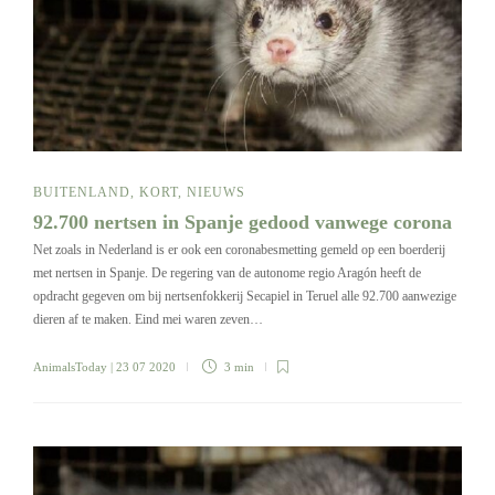
BUITENLAND
,
KORT
,
NIEUWS
92.700 nertsen in Spanje gedood vanwege corona
Net zoals in Nederland is er ook een coronabesmetting gemeld op een boerderij
met nertsen in Spanje. De regering van de autonome regio Aragón heeft de
opdracht gegeven om bij nertsenfokkerij Secapiel in Teruel alle 92.700 aanwezige
dieren af te maken. Eind mei waren zeven…
AnimalsToday
| 23 07 2020
3 min