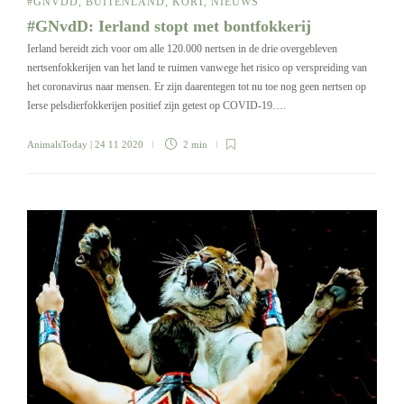
#GNVDD
,
BUITENLAND
,
KORT
,
NIEUWS
#GNvdD: Ierland stopt met bontfokkerij
Ierland bereidt zich voor om alle 120.000 nertsen in de drie overgebleven
nertsenfokkerijen van het land te ruimen vanwege het risico op verspreiding van
het coronavirus naar mensen. Er zijn daarentegen tot nu toe nog geen nertsen op
Ierse pelsdierfokkerijen positief zijn getest op COVID-19….
AnimalsToday
| 24 11 2020
2 min