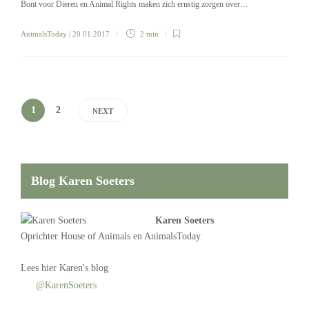
Bont voor Dieren en Animal Rights maken zich ernstig zorgen over…
AnimalsToday
| 20 01 2017
2 min
1
2
NEXT
Blog Karen Soeters
Karen Soeters
Oprichter
House of Animals
en AnimalsToday
Lees
hier Karen's blog
@KarenSoeters