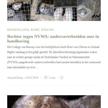
BINNENLAND
,
KORT
,
NIEUWS
Rechter tegen NVWA: undercoverbeelden mee in
handhaving
Het College van Beroep voor het bedrijfsleven heeft Bont voor Dieren en Animal
Rights vandaag in het gelijk gesteld. De dierenbeschermingsorganisaties waren
naar de rechter gestapt omdat de Nederlandse Voedsel en Warenautoriteit
(NVWA) aangeleverde undercoverbeelden had moeten betrekken in het onderzoek
naar misstanden op twee…
AnimalsToday
| 18 04 2018
2 min