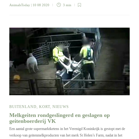
AnimalsToday
| 10 08 2020
3 min
BUITENLAND
,
KORT
,
NIEUWS
Melkgeiten rondgeslingerd en geslagen op
geitenboerderij VK
Een aantal grote supermarktketens in het Verenigd Koninkrijk is gestopt met de
verkoop van geitenmelkproducten van het merk St Helen’s Farm, nadat in het