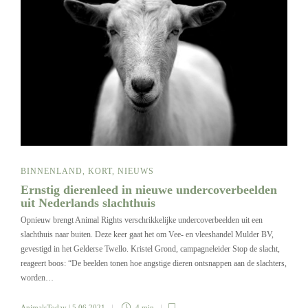
BINNENLAND
,
KORT
,
NIEUWS
Ernstig dierenleed in nieuwe undercoverbeelden
uit Nederlands slachthuis
Opnieuw brengt Animal Rights verschrikkelijke undercoverbeelden uit een
slachthuis naar buiten. Deze keer gaat het om Vee- en vleeshandel Mulder BV,
gevestigd in het Gelderse Twello. Kristel Grond, campagneleider Stop de slacht,
reageert boos: “De beelden tonen hoe angstige dieren ontsnappen aan de slachters,
worden…
AnimalsToday
| 5 06 2021
4 min