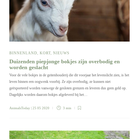
BINNENLAND
,
KORT
,
NIEUWS
Duizenden piepjonge bokjes zijn overbodig en
worden geslacht
Voor de vele bokjes in de geitenhouderij die dit voorjaar het levenslicht zien, is het
leven binnen een oogwenk voorbij. Ze zijn overbodig, ze kunnen niet
geëxporteerd worden vanwege de gesloten grenzen en leveren dus geen geld op.
Dagelijks worden daarom bokjes afgeleverd bij het…
AnimalsToday
| 25 05 2020
3 min