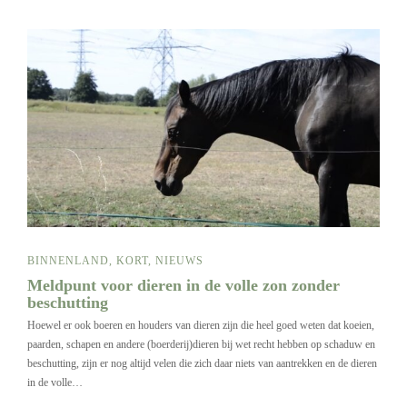
BINNENLAND
,
KORT
,
NIEUWS
Meldpunt voor dieren in de volle zon zonder
beschutting
Hoewel er ook boeren en houders van dieren zijn die heel goed weten dat koeien,
paarden, schapen en andere (boerderij)dieren bij wet recht hebben op schaduw en
beschutting, zijn er nog altijd velen die zich daar niets van aantrekken en de dieren
in de volle…