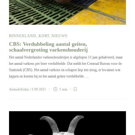
BINNENLAND
,
KORT
,
NIEUWS
CBS: Verdubbeling aantal geiten,
schaalvergroting varkenshouderij
Het aantal Nederlandse varkenshouderijen is afgelopen 11 jaar gehalveerd, maar
het aantal varkens per boer verdubbelde. Dat meldt het Centraal Bureau voor de
Statistiek (CBS). Het aantal varkens en schapen liep iets terug, er kwamen wat
kippen en koeien bij en het aantal geiten verdubbelde….
AnimalsToday
| 5 09 2021
1 min