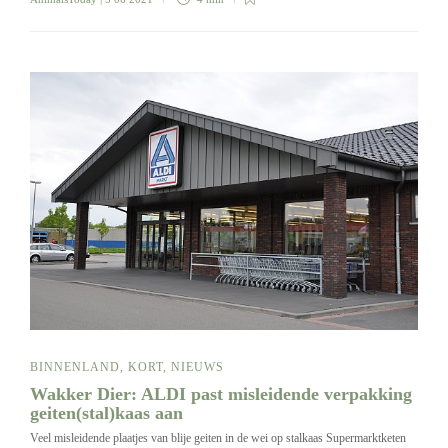
BINNENLAND
,
KORT
,
NIEUWS
Wakker Dier: ALDI past misleidende verpakking
geiten(stal)kaas aan
Veel misleidende plaatjes van blije geiten in de wei op stalkaas Supermarktketen