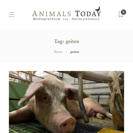
0
Tag:
geiten
Home
geiten