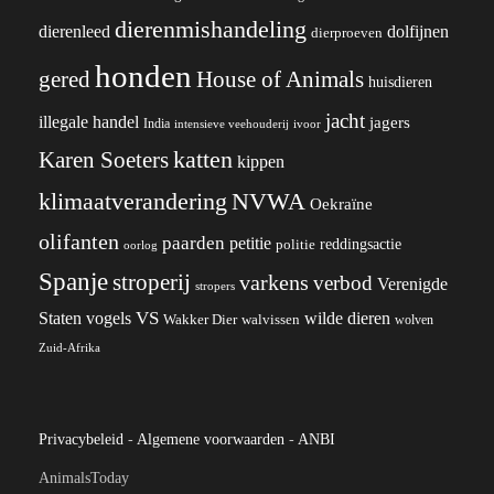
dierenmishandeling
dierenleed
dolfijnen
dierproeven
honden
gered
House of Animals
huisdieren
jacht
illegale handel
jagers
India
ivoor
intensieve veehouderij
katten
Karen Soeters
kippen
klimaatverandering
NVWA
Oekraïne
olifanten
paarden
petitie
reddingsactie
politie
oorlog
Spanje
stroperij
varkens
verbod
Verenigde
stropers
VS
Staten
vogels
wilde dieren
Wakker Dier
walvissen
wolven
Zuid-Afrika
Privacybeleid
-
Algemene voorwaarden
-
ANBI
AnimalsToday