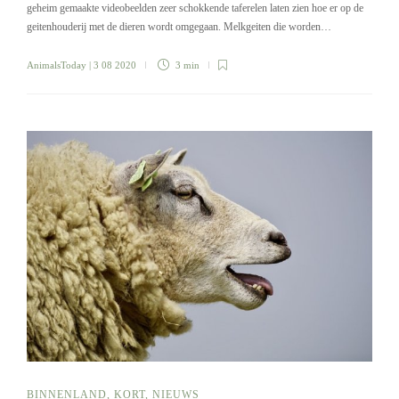
geheim gemaakte videobeelden zeer schokkende taferelen laten zien hoe er op de
geitenhouderij met de dieren wordt omgegaan. Melkgeiten die worden…
AnimalsToday
| 3 08 2020
3 min
BINNENLAND
,
KORT
,
NIEUWS