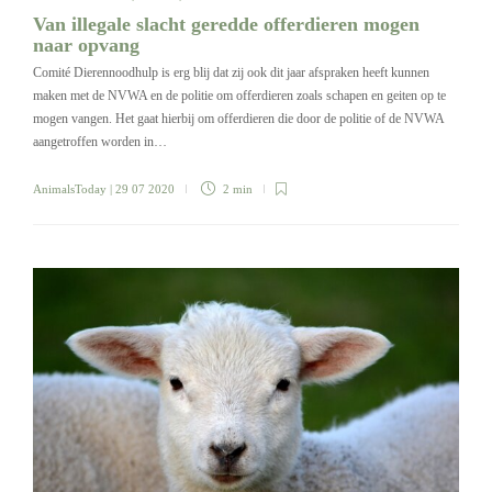
Van illegale slacht geredde offerdieren mogen
naar opvang
Comité Dierennoodhulp is erg blij dat zij ook dit jaar afspraken heeft kunnen
maken met de NVWA en de politie om offerdieren zoals schapen en geiten op te
mogen vangen. Het gaat hierbij om offerdieren die door de politie of de NVWA
aangetroffen worden in…
AnimalsToday
| 29 07 2020
2 min