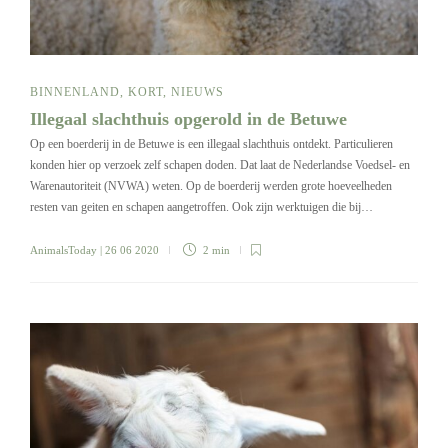
BINNENLAND
,
KORT
,
NIEUWS
Illegaal slachthuis opgerold in de Betuwe
Op een boerderij in de Betuwe is een illegaal slachthuis ontdekt. Particulieren
konden hier op verzoek zelf schapen doden. Dat laat de Nederlandse Voedsel- en
Warenautoriteit (NVWA) weten. Op de boerderij werden grote hoeveelheden
resten van geiten en schapen aangetroffen. Ook zijn werktuigen die bij…
AnimalsToday
| 26 06 2020
2 min