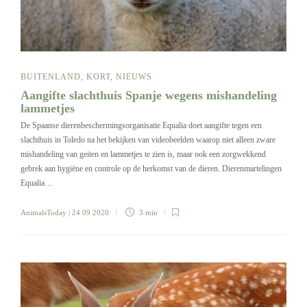
BUITENLAND
,
KORT
,
NIEUWS
Aangifte slachthuis Spanje wegens mishandeling
lammetjes
De Spaanse dierenbeschermingsorganisatie Equalia doet aangifte tegen een
slachthuis in Toledo na het bekijken van videobeelden waarop niet alleen zware
mishandeling van geiten en lammetjes te zien is, maar ook een zorgwekkend
gebrek aan hygiëne en controle op de herkomst van de dieren. Dierenmartelingen
Equalia…
AnimalsToday
| 24 09 2020
3 min