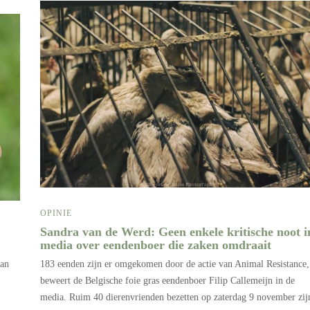
OPINIE
Sandra van de Werd: Geen enkele kritische noot i
media over eendenboer die zaken omdraait
van
183 eenden zijn er omgekomen door de actie van Animal Resistance,
beweert de Belgische foie gras eendenboer Filip Callemeijn in de
media. Ruim 40 dierenvrienden bezetten op zaterdag 9 november zij