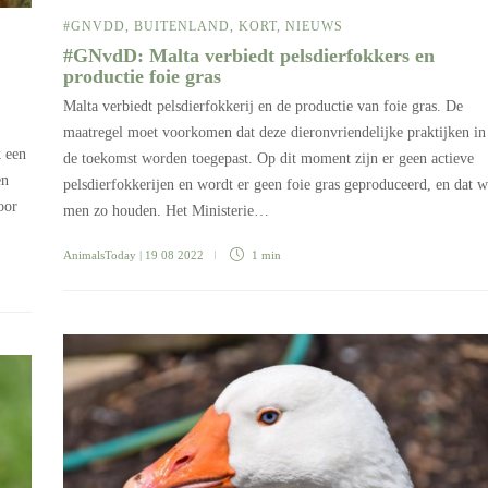
#GNVDD
,
BUITENLAND
,
KORT
,
NIEUWS
#GNvdD: Malta verbiedt pelsdierfokkers en
productie foie gras
Malta verbiedt pelsdierfokkerij en de productie van foie gras. De
maatregel moet voorkomen dat deze dieronvriendelijke praktijken in
k een
de toekomst worden toegepast. Op dit moment zijn er geen actieve
en
pelsdierfokkerijen en wordt er geen foie gras geproduceerd, en dat w
oor
men zo houden. Het Ministerie…
AnimalsToday
| 19 08 2022
1 min