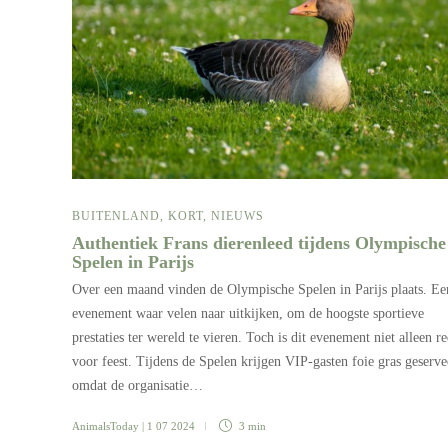
BUITENLAND
,
KORT
,
NIEUWS
Authentiek Frans dierenleed tijdens Olympische
Spelen in Parijs
Over een maand vinden de Olympische Spelen in Parijs plaats. Ee
evenement waar velen naar uitkijken, om de hoogste sportieve
prestaties ter wereld te vieren. Toch is dit evenement niet alleen r
voor feest. Tijdens de Spelen krijgen VIP-gasten foie gras geserve
omdat de organisatie…
AnimalsToday
| 1 07 2024
3 min