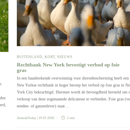
BUITENLAND
,
KORT
,
NIEUWS
Rechtbank New York bevestigt verbod op foie
gras
In een baanbrekende overwinning voor dierenbescherming heeft een
n
New Yorkse rechtbank in hoger beroep het verbod op foie gras in N
York City bekrachtigd. Hiermee wordt de bevoegdheid hersteld om 
eden
verkoop van deze zogenaamde delicatesse te verbieden. Foie gras (ve
erd,
eenden- of ganzenlever) staat…
AnimalsToday
| 19 03 2026
2 min