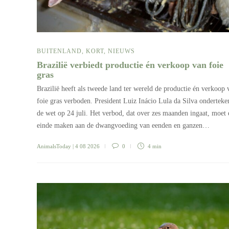
BUITENLAND
,
KORT
,
NIEUWS
Brazilië verbiedt productie én verkoop van foie
gras
Brazilië heeft als tweede land ter wereld de productie én verkoop 
foie gras verboden. President Luiz Inácio Lula da Silva onderteke
de wet op 24 juli. Het verbod, dat over zes maanden ingaat, moet 
einde maken aan de dwangvoeding van eenden en ganzen…
AnimalsToday
| 4 08 2026
0
4 min