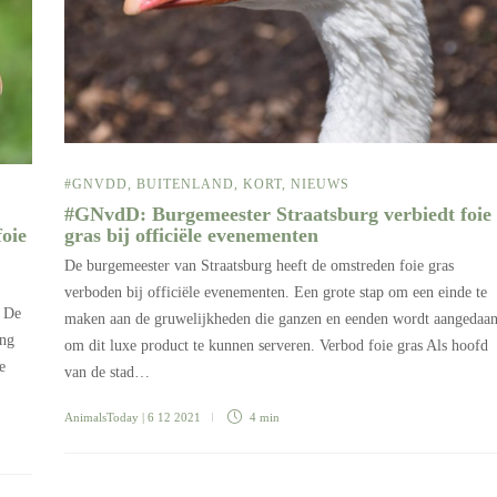
#GNVDD
,
BUITENLAND
,
KORT
,
NIEUWS
#GNvdD: Burgemeester Straatsburg verbiedt foie
oie
gras bij officiële evenementen
De burgemeester van Straatsburg heeft de omstreden foie gras
verboden bij officiële evenementen. Een grote stap om een einde te
. De
maken aan de gruwelijkheden die ganzen en eenden wordt aangedaa
ing
om dit luxe product te kunnen serveren. Verbod foie gras Als hoofd
e
van de stad…
AnimalsToday
| 6 12 2021
4 min