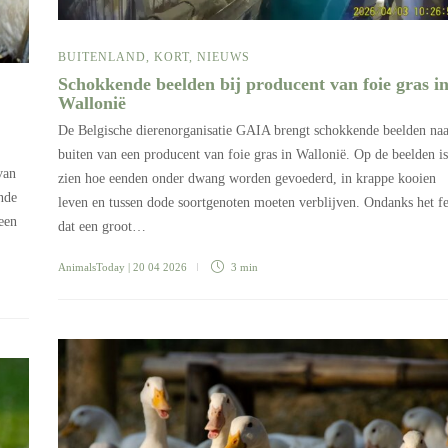
BUITENLAND
,
KORT
,
NIEUWS
Schokkende beelden bij producent van foie gras i
Wallonië
De Belgische dierenorganisatie GAIA brengt schokkende beelden naa
buiten van een producent van foie gras in Wallonië. Op de beelden is
van
zien hoe eenden onder dwang worden gevoederd, in krappe kooien
nde
leven en tussen dode soortgenoten moeten verblijven. Ondanks het fe
een
dat een groot…
AnimalsToday
| 20 04 2026
3 min