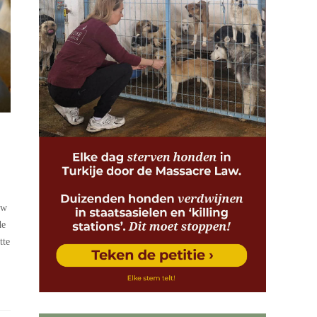
ew
de
tte