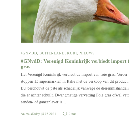
#GNVDD
,
BUITENLAND
,
KORT
,
NIEUWS
#GNvdD: Verenigd Koninkrijk verbiedt import f
gras
Het Verenigd Koninkrijk verbiedt de import van foie gras. Verder
stoppen 13 supermarkten in Italië met de verkoop van dit product
EU beschouwt de paté als schadelijk vanwege de dierenmishandel
die er achter schuilt. Dwangmatige vervetting Foie gras ofwel vett
eenden- of ganzenlever is…
AnimalsToday
| 5 03 2021
2 min