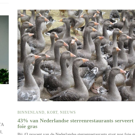
BINNENLAND
,
KORT
,
NIEUWS
43% van Nederlandse sterrenrestaurants serveert
ETA
foie gras
l,
Bij 43 procent van de Nederlandse sterrenrestaurants staat nog foie g