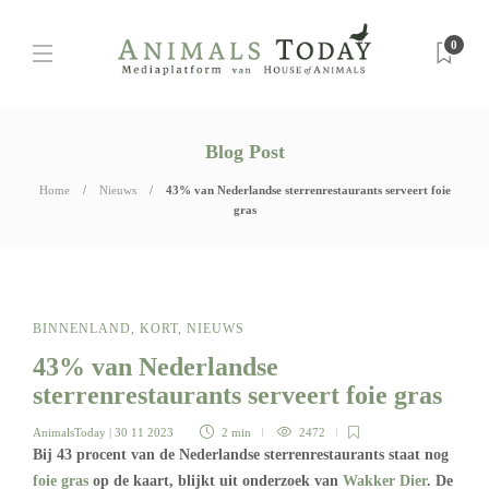
0
Blog Post
Home
Nieuws
43% van Nederlandse sterrenrestaurants serveert foie
gras
BINNENLAND
,
KORT
,
NIEUWS
43% van Nederlandse
sterrenrestaurants serveert foie gras
AnimalsToday
| 30 11 2023
2 min
2472
Bij 43 procent van de Nederlandse sterrenrestaurants staat nog
foie gras
op de kaart, blijkt uit onderzoek van
Wakker Dier
. De