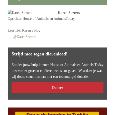
Karen Soeters
Oprichter
House of Animals
en AnimalsToday
Lees
hier Karen's blog
@KarenSoeters
Strijd mee tegen dierenleed!
Zonder jouw hulp kunnen House of Animals en Animals Today
niet verder groeien en dieren een stem geven. Waardeer je wat
wij doen, steun ons dan met een (eenmalige) donatie.
Doneer