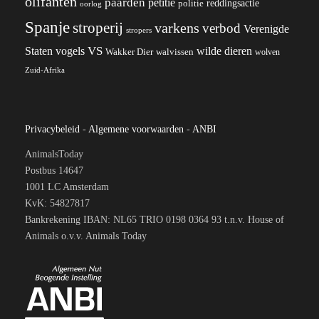
olifanten
paarden
petitie
reddingsactie
politie
oorlog
Spanje
stroperij
varkens
verbod
Verenigde
stropers
VS
wilde dieren
Staten
vogels
Wakker Dier
walvissen
wolven
Zuid-Afrika
Privacybeleid
-
Algemene voorwaarden
-
ANBI
AnimalsToday
Postbus 14647
1001 LC Amsterdam
KvK: 54827817
Bankrekening IBAN: NL65 TRIO 0198 0364 93 t.n.v. House of
Animals o.v.v. Animals Today