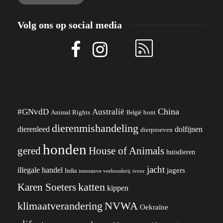
Volg ons op social media
China
#GNvdD
Australië
Animal Rights
België
bont
dierenmishandeling
dierenleed
dolfijnen
dierproeven
honden
gered
House of Animals
huisdieren
jacht
illegale handel
jagers
India
ivoor
intensieve veehouderij
katten
Karen Soeters
kippen
klimaatverandering
NVWA
Oekraïne