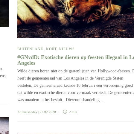
BUITENLAND
,
KORT
,
NIEUWS
#GNvdD: Exotische dieren op feesten illegaal in L
Angeles
n.
Wilde dieren horen niet op de gastenlijsten van Hollywood-feesten. 
gens
heeft de gemeenteraad van Los Angeles in de Verenigde Staten
besloten. De gemeenteraad keurde 18 februari een verordening goed
dat wilde en exotische dieren voor vermaak verbiedt. De gemeentera
was unaniem in het besluit. Dierenmishandeling…
AnimalsToday
| 27 02 2020
2 min