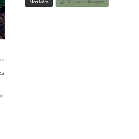
Meer laden
Volg ons op Instagram
os
Dat
ad