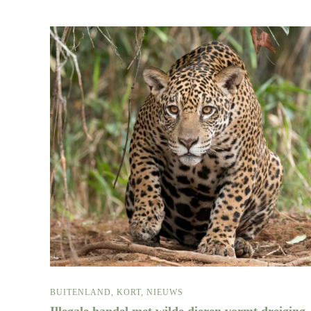
BUITENLAND
,
KORT
,
NIEUWS
Illegale handel met wilde dieren vormt dreiging