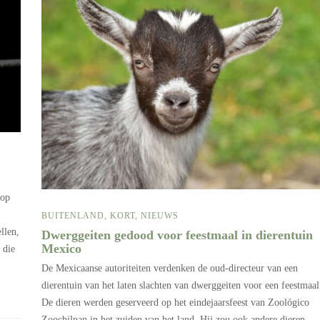
 op
BUITENLAND
,
KORT
,
NIEUWS
llen,
Dwerggeiten gedood voor feestmaal in dierentuin
Mexico
 die
De Mexicaanse autoriteiten verdenken de oud-directeur van een
dierentuin van het laten slachten van dwerggeiten voor een feestmaal
De dieren werden geserveerd op het eindejaarsfeest van Zoológico
Zoochilpan in het zuiden van het land. Hij zou ook andere dieren