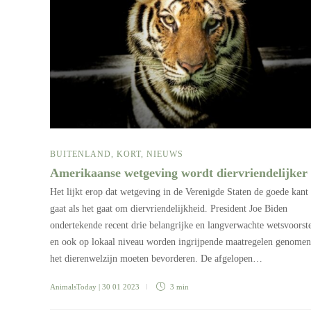
BUITENLAND
,
KORT
,
NIEUWS
Amerikaanse wetgeving wordt diervriendelijker
Het lijkt erop dat wetgeving in de Verenigde Staten de goede kant
gaat als het gaat om diervriendelijkheid. President Joe Biden
ondertekende recent drie belangrijke en langverwachte wetsvoorste
en ook op lokaal niveau worden ingrijpende maatregelen genomen
het dierenwelzijn moeten bevorderen. De afgelopen…
AnimalsToday
| 30 01 2023
3 min