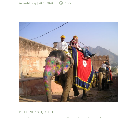
AnimalsToday
| 28 01 2020
3 min
BUITENLAND
,
KORT