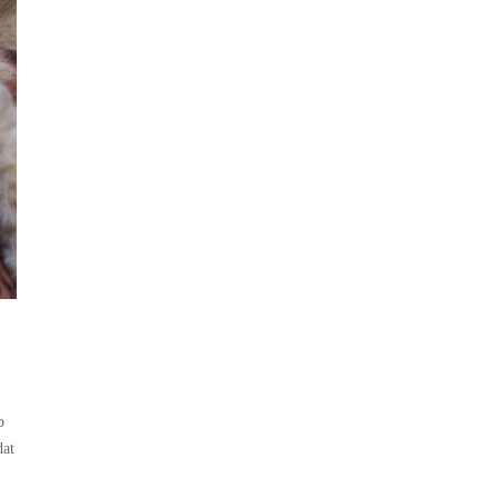
p
dat