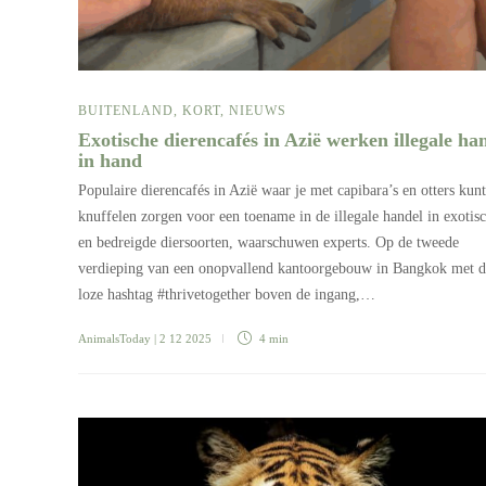
BUITENLAND
,
KORT
,
NIEUWS
Exotische dierencafés in Azië werken illegale ha
in hand
Populaire dierencafés in Azië waar je met capibara’s en otters kunt
knuffelen zorgen voor een toename in de illegale handel in exotis
en bedreigde diersoorten, waarschuwen experts. Op de tweede
verdieping van een onopvallend kantoorgebouw in Bangkok met d
loze hashtag #thrivetogether boven de ingang,…
AnimalsToday
| 2 12 2025
4 min