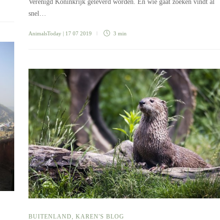
Verenigd Koninkrijk geleverd worden. En wie gaat zoeken vindt al
snel…
AnimalsToday
| 17 07 2019
3 min
BUITENLAND
,
KAREN'S BLOG