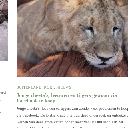
BUITENLAND
,
KORT
,
NIEUWS
esef
Jonge cheeta’s, leeuwen en tijgers gewoon via
l
Facebook te koop
Jonge cheeta’s, leeuwen en tijgers zijn zonder veel problemen te koo
n-
via Facebook. De Britse krant The Sun deed onderzoek en ontdekte 
welpen van deze grote katten onder meer vanuit Duitsland aan het