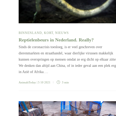
BINNENLAND
,
KORT
,
NIEUWS
Reptielenbeurs in Nederland. Really?
Sinds de coronacrisis toesloeg, is er veel geschreven over
dierenmarkten en straathandel, waar dierlijke virussen makkelijk
kunnen overspringen op mensen omdat ze erg dicht op elkaar zitte
We denken dan altijd aan China, of in ieder geval aan een plek er
in Azië of Afrika….
AnimalsToday
| 5 10 2021
3 min