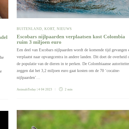
BUITENLAND
,
KORT
,
NIEUWS
Escobars nijlpaarden verplaatsen kost Colombia
ndel
ruim 3 miljoen euro
Een deel van Escobars nijlpaarden wordt de komende tijd gevangen 
verplaatst naar opvangcentra in andere landen. Dit doet de overheid
che
de populatie van de dieren in te perken. De Colombiaanse autoriteite
zeggen dat het 3,2 miljoen euro gaat kosten om de 70 ‘cocaïne-
e
nijlpaarden’…
AnimalsToday
| 4 04 2023
2 min