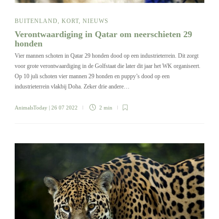
BUITENLAND
,
KORT
,
NIEUWS
Verontwaardiging in Qatar om neerschieten 29
honden
Vier mannen schoten in Qatar 29 honden dood op een industrieterrein. Dit zorgt
voor grote verontwaardiging in de Golfstaat die later dit jaar het WK organiseert.
Op 10 juli schoten vier mannen 29 honden en puppy’s dood op een
industrieterrein vlakbij Doha. Zeker drie andere…
AnimalsToday
| 26 07 2022
2 min