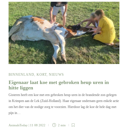
BINNENLAND
,
KORT
,
NIEUWS
Eigenaar laat koe met gebroken heup uren in
hitte liggen
Gisteren heeft een koe met een gebroken heup uren in de brandende zon gelegen
in Krimpen aan de Lek (Zuid-Holland). Haar eigenaar ondernam geen enkele actie
om het dier van de nodige zorg te voorzien. Hierdoor lag de koe de hele dag met
pijn in…
AnimalsToday
| 11 08 2022
2 min