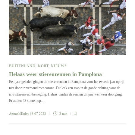
BUITENLAND
,
KORT
,
NIEUWS
Helaas weer stierenrennen in Pamplona
Een jaar geleden gingen de stierenrennen in Pamplona voor het tweede jaar op rij
niet door in verband met corona. Dit leek een stap in de goede richting voor de
anti-stierenvechtbeweging. Helaas vinden de rennen dit jaar wel weer doorgang.
Er zullen 48 stieren op…
AnimalsToday
| 8 07 2022
3 min