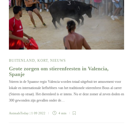
BUITENLAND
,
KORT
,
NIEUWS
Grote zorgen om stierenfeesten in Valencia,
Spanje
Stieren in de Spaanse regio Valencia worden totaal uitgebuit ter amusement voor
lokale en internationale liefhebbers van het traditionele stierenfeest Bous al carrer
(Stieren op straat). Het dierenleed is er intens. Nu er deze zomer al zeven doden en
300 gewonden zijn gevallen onder de…
AnimalsToday
| 1 09 2022
4 min