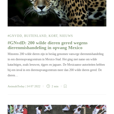
#GNVDD
,
BUITENLAND
,
KORT
,
NIEUWS
#GNvdD: 200 wilde dieren gered wegens
dierenmishandeling in opvang Mexico
Minstens 200 wilde dieren zijn in beslag genomen vanwege dierenmishandeling
in een dierenopvangcentrum in Mexico-Stad. Het ging met name om wilde
katachtigen, zoals leeuwen, tijgers en jaguars. De Mexicaanse autoriteiten hebben
bij een inval in een dierenopvangcentrum meer dan 200 wilde dieren gered. De
dieren…
AnimalsToday
| 14 07 2022
2 min