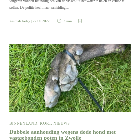
jongeren vonden het nodig een van de vissen uit het water te halen en ermee te
sollen. De politie heeft naar aanleiding…
AnimalsToday
| 22 06 2022
2 min
BINNENLAND
,
KORT
,
NIEUWS
Dubbele aanhouding wegens dode hond met
vastgebonden poten in Zwolle