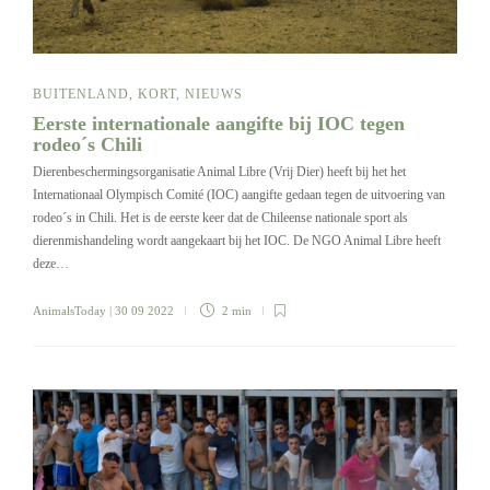
BUITENLAND
,
KORT
,
NIEUWS
Eerste internationale aangifte bij IOC tegen
rodeo´s Chili
Dierenbeschermingsorganisatie Animal Libre (Vrij Dier) heeft bij het het
Internationaal Olympisch Comité (IOC) aangifte gedaan tegen de uitvoering van
rodeo´s in Chili. Het is de eerste keer dat de Chileense nationale sport als
dierenmishandeling wordt aangekaart bij het IOC. De NGO Animal Libre heeft
deze…
AnimalsToday
| 30 09 2022
2 min