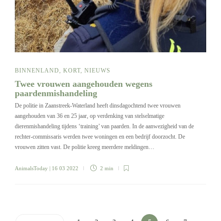
BINNENLAND
,
KORT
,
NIEUWS
Twee vrouwen aangehouden wegens
paardenmishandeling
De politie in Zaanstreek-Waterland heeft dinsdagochtend twee vrouwen
aangehouden van 36 en 25 jaar, op verdenking van stelselmatige
dierenmishandeling tijdens ‘training’ van paarden. In de aanwezigheid van de
rechter-commissaris werden twee woningen en een bedrijf doorzocht. De
vrouwen zitten vast. De politie kreeg meerdere meldingen…
AnimalsToday
| 16 03 2022
2 min