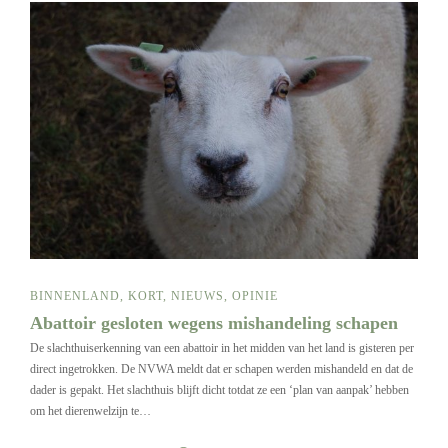
BINNENLAND
,
KORT
,
NIEUWS
,
OPINIE
Abattoir gesloten wegens mishandeling schapen
De slachthuiserkenning van een abattoir in het midden van het land is gisteren per
direct ingetrokken. De NVWA meldt dat er schapen werden mishandeld en dat de
dader is gepakt. Het slachthuis blijft dicht totdat ze een ‘plan van aanpak’ hebben
om het dierenwelzijn te…