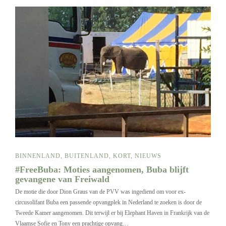
BINNENLAND
,
BUITENLAND
,
KORT
,
NIEUWS
#FreeBuba: Moties aangenomen, Buba blijft
gevangene van Freiwald
De motie die door Dion Graus van de PVV was ingediend om voor ex-
circusolifant Buba een passende opvangplek in Nederland te zoeken is door de
Tweede Kamer aangenomen. Dit terwijl er bij Elephant Haven in Frankrijk van de
Vlaamse Sofie en Tony een prachtige opvang…