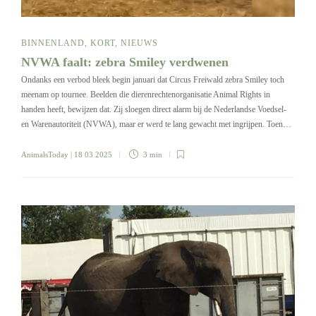
BINNENLAND
,
KORT
,
NIEUWS
NVWA faalt: zebra Smiley verdwenen
Ondanks een verbod bleek begin januari dat Circus Freiwald zebra Smiley toch
meenam op tournee. Beelden die dierenrechtenorganisatie Animal Rights in
handen heeft, bewijzen dat. Zij sloegen direct alarm bij de Nederlandse Voedsel-
en Warenautoriteit (NVWA), maar er werd te lang gewacht met ingrijpen. Toen…
AnimalsToday
| 18 03 2025
3 min