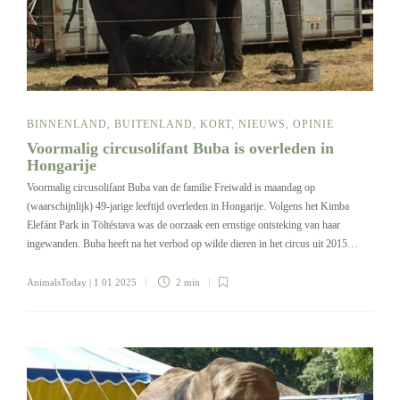
BINNENLAND
,
BUITENLAND
,
KORT
,
NIEUWS
,
OPINIE
Voormalig circusolifant Buba is overleden in
Hongarije
Voormalig circusolifant Buba van de familie Freiwald is maandag op
(waarschijnlijk) 49-jarige leeftijd overleden in Hongarije. Volgens het Kimba
Elefánt Park in Töltéstava was de oorzaak een ernstige ontsteking van haar
ingewanden. Buba heeft na het verbod op wilde dieren in het circus uit 2015…
AnimalsToday
| 1 01 2025
2 min