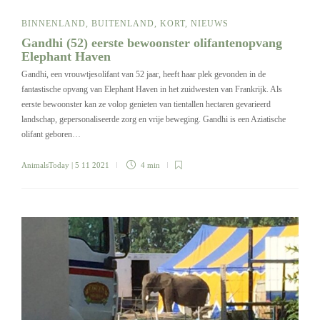
BINNENLAND
,
BUITENLAND
,
KORT
,
NIEUWS
Gandhi (52) eerste bewoonster olifantenopvang
Elephant Haven
Gandhi, een vrouwtjesolifant van 52 jaar, heeft haar plek gevonden in de
fantastische opvang van Elephant Haven in het zuidwesten van Frankrijk. Als
eerste bewoonster kan ze volop genieten van tientallen hectaren gevarieerd
landschap, gepersonaliseerde zorg en vrije beweging. Gandhi is een Aziatische
olifant geboren…
AnimalsToday
| 5 11 2021
4 min