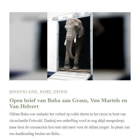
BINNENLAND
,
KORT
,
OPINIE
Open brief van Buba aan Graus, Von Martels en
Van Helvert
Olifant Buba was ondanks het verbod op wilde dieren in het circus in bezit van
circusfamilie Freiwald. Dankzij een ontheffing werd ze nog altijd meegesleept,
maar door de coronacrisis kon men niet meer voor de olifant zorgen. In plaats van
een daadkrachtig besluit om Buba…