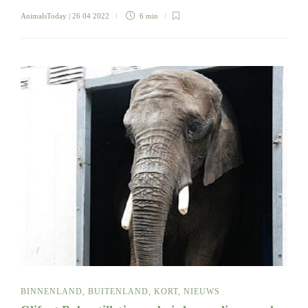
AnimalsToday
| 26 04 2022
6 min
BINNENLAND
,
BUITENLAND
,
KORT
,
NIEUWS