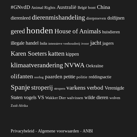
China
#GNvdD
Australië
Animal Rights
België
bont
dierenmishandeling
dierenleed
dolfijnen
dierproeven
honden
gered
House of Animals
huisdieren
jacht
illegale handel
jagers
India
ivoor
intensieve veehouderij
katten
Karen Soeters
kippen
klimaatverandering
NVWA
Oekraïne
olifanten
paarden
petitie
reddingsactie
politie
oorlog
Spanje
stroperij
varkens
verbod
Verenigde
stropers
VS
wilde dieren
Staten
vogels
Wakker Dier
walvissen
wolven
Zuid-Afrika
Privacybeleid
-
Algemene voorwaarden
-
ANBI