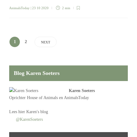
AnimalsToday
| 23 10 2020
2 min
1
2
NEXT
Blog Karen Soeters
Karen Soeters
Oprichter
House of Animals
en AnimalsToday
Lees
hier Karen's blog
@KarenSoeters