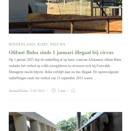
BINNENLAND
,
KORT
,
NIEUWS
Olifant Buba sinds 1 januari illegaal bij circus
Op 1 januari 2021 liep de ontheffing af op basis waarvan Afrikaanse olifant Buba
ondanks het verbod op wilde (zoog)dieren in circussen toch bij Freiwalds
Menagerie mocht blijven. Buba verblijft daar nu dus illegaal. De opeenvolgende
ontheffingen sinds het verbod van 15 september 2015 waren…
AnimalsToday
| 5 01 2021
3 min