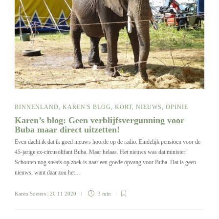
BINNENLAND
,
KAREN'S BLOG
,
KORT
,
NIEUWS
,
OPINIE
Karen’s blog: Geen verblijfsvergunning voor
Buba maar direct uitzetten!
Even dacht ik dat ik goed nieuws hoorde op de radio. Eindelijk pensioen voor de
45-jarige ex-circusolifant Buba. Maar helaas. Het nieuws was dat minister
Schouten nog steeds op zoek is naar een goede opvang voor Buba. Dat is geen
nieuws, want daar zou het…
Karen Soeters
| 20 11 2020
3 min