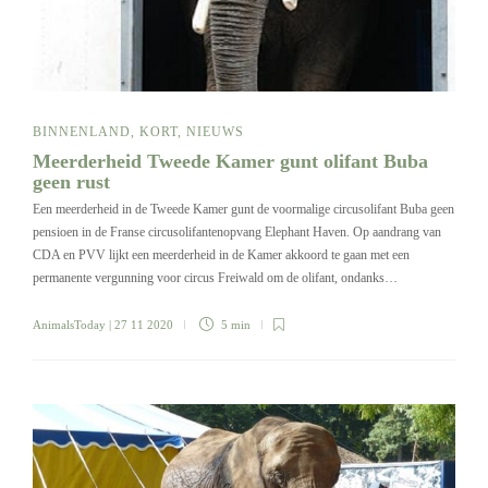
BINNENLAND
,
KORT
,
NIEUWS
Meerderheid Tweede Kamer gunt olifant Buba
geen rust
Een meerderheid in de Tweede Kamer gunt de voormalige circusolifant Buba geen
pensioen in de Franse circusolifantenopvang Elephant Haven. Op aandrang van
CDA en PVV lijkt een meerderheid in de Kamer akkoord te gaan met een
permanente vergunning voor circus Freiwald om de olifant, ondanks…
AnimalsToday
| 27 11 2020
5 min