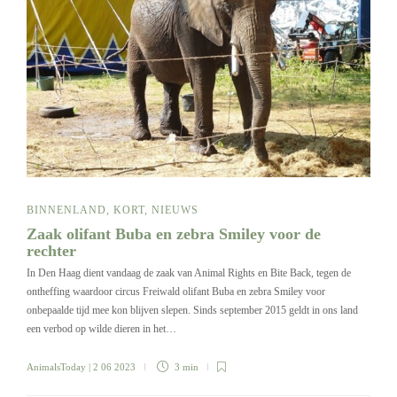
BINNENLAND
,
KORT
,
NIEUWS
Zaak olifant Buba en zebra Smiley voor de
rechter
In Den Haag dient vandaag de zaak van Animal Rights en Bite Back, tegen de
ontheffing waardoor circus Freiwald olifant Buba en zebra Smiley voor
onbepaalde tijd mee kon blijven slepen. Sinds september 2015 geldt in ons land
een verbod op wilde dieren in het…
AnimalsToday
| 2 06 2023
3 min