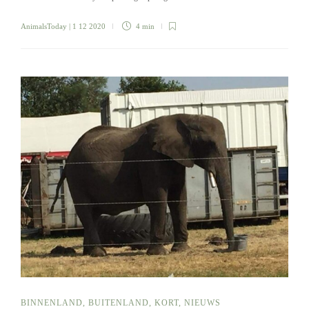
AnimalsToday
| 1 12 2020
4 min
BINNENLAND
,
BUITENLAND
,
KORT
,
NIEUWS