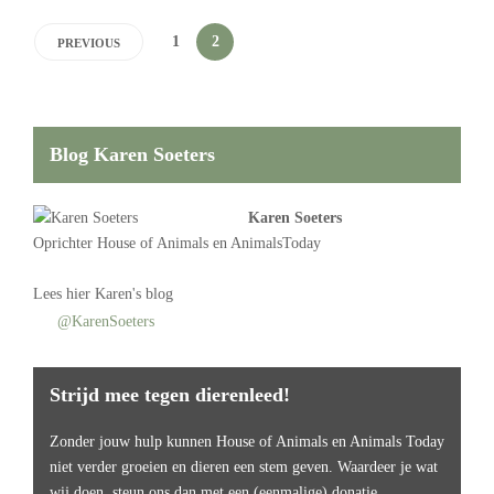
1
2
PREVIOUS
Blog Karen Soeters
Karen Soeters
Oprichter
House of Animals
en AnimalsToday
Lees
hier Karen's blog
@KarenSoeters
Strijd mee tegen dierenleed!
Zonder jouw hulp kunnen House of Animals en Animals Today
niet verder groeien en dieren een stem geven. Waardeer je wat
wij doen, steun ons dan met een (eenmalige) donatie.