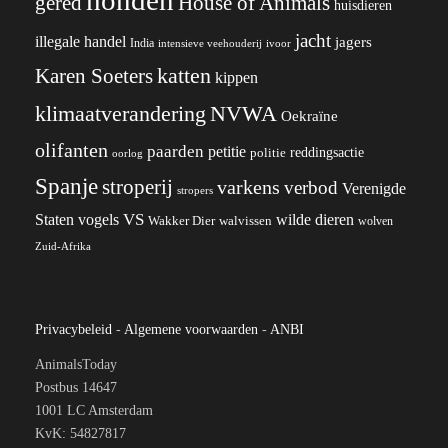
honden
gered
House of Animals
huisdieren
jacht
illegale handel
jagers
India
ivoor
intensieve veehouderij
katten
Karen Soeters
kippen
klimaatverandering
NVWA
Oekraïne
olifanten
paarden
petitie
reddingsactie
politie
oorlog
Spanje
stroperij
varkens
verbod
Verenigde
stropers
VS
Staten
vogels
wilde dieren
Wakker Dier
walvissen
wolven
Zuid-Afrika
Privacybeleid
-
Algemene voorwaarden
-
ANBI
AnimalsToday
Postbus 14647
1001 LC Amsterdam
KvK: 54827817