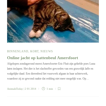
BINNENLAND
,
KORT
,
NIEUWS
Online jacht op kattenbeul Amersfoort
Afgelopen zondagavond moest Amersfoorter Eric Fluit zijn geliefde poes Luna
laten inslapen. Het dier is het slachtoffer geworden van een gruwelijk laffe en
walgelijke daad. Een dierenbeul liet vuurwerk afgaan in haar achterwerk,
waardoor zij zo gewond raakte dat redding niet meer mogelijk was. Op…
AnimalsToday
| 2 01 2014
1 min