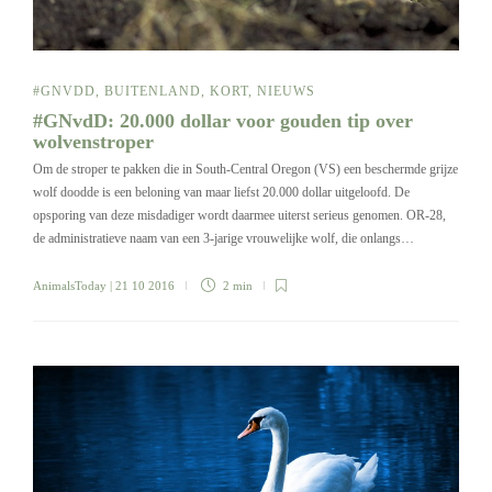
#GNVDD
,
BUITENLAND
,
KORT
,
NIEUWS
#GNvdD: 20.000 dollar voor gouden tip over
wolvenstroper
Om de stroper te pakken die in South-Central Oregon (VS) een beschermde grijze
wolf doodde is een beloning van maar liefst 20.000 dollar uitgeloofd. De
opsporing van deze misdadiger wordt daarmee uiterst serieus genomen. OR-28,
de administratieve naam van een 3-jarige vrouwelijke wolf, die onlangs…
AnimalsToday
| 21 10 2016
2 min