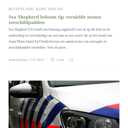
BUITENLAND
,
KORT
,
NIEUWS
Sea Shepherd beloont tip vernielde nesten
zeeschildpadden
Sea Shepherd USA heeft een beloning uitgeloofd voor de tip die leidt tot de
aanhouding en veroordeling van een man en een vrouw die op het strand van
Anna Maria Island bij Florida bewust een aantal nesten van zeevogels en
zeeschildpadden vernielden. Voor de juiste…
AnimalsToday
| 3 07 2015
1 min