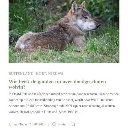
BUITENLAND
,
KORT
,
NIEUWS
Wie heeft de gouden tip over doodgeschoten
wolvin?
In Oost-Duitsland is afgelopen maand een wolvin doodgeschoten. Degene met de
gouden tip die leidt tot aanhouding van de dader, wordt door WNF Duitsland
beloond met 25.000 euro. Stroperij Sinds 2009 zijn er naar schatting al achttien
wolven illegaal gedood in Duitsland. Sinds 1989 is…
AnimalsToday
| 15 08 2016
2 min