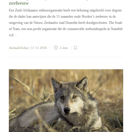
zeeleeuw
Een Zuid-Afrikaanse milieuorganisatie heeft een beloning uitgeloofd voor degene
die de dader kan aanwijzen die de 11 maanden oude Hooker’s zeeleeuw in de
omgeving van de Nieuw-Zeelandse stad Dunedin heeft doodgeschoten. The Seals
of Nam, een non-profit organisatie die de commerciële zeehondenjacht in Namibië
wil…
AnimalsToday
| 11 11 2016
2 min