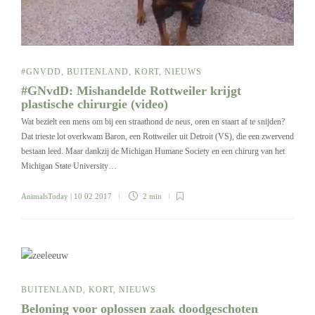
#GNVDD
,
BUITENLAND
,
KORT
,
NIEUWS
#GNvdD: Mishandelde Rottweiler krijgt
plastische chirurgie (video)
Wat bezielt een mens om bij een straathond de neus, oren en staart af te snijden?
Dat trieste lot overkwam Baron, een Rottweiler uit Detroit (VS), die een zwervend
bestaan leed. Maar dankzij de Michigan Humane Society en een chirurg van het
Michigan State University…
AnimalsToday
| 10 02 2017
2 min
BUITENLAND
,
KORT
,
NIEUWS
Beloning voor oplossen zaak doodgeschoten