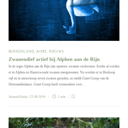
BINNENLAND
,
KORT
,
NIEUWS
Zwanendief actief bij Alphen aan de Rijn
In de regio Alphen aan de Rijn zijn opnieuw zwanen verdwenen. Eerder al werden
er in Alphen en Hazerswoude zwanen meegenomen. Nu werden er in Boskoop
vijf en in nieuwkoop zeven zwanen gestolen, zo meldt Ginet Groep van de
Dierenambulance. Ginet Groep heeft vermoedens over…
AnimalsToday
| 23 08 2016
2 min