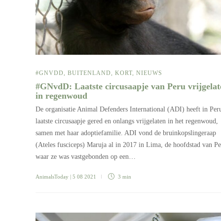
#GNVDD
,
BUITENLAND
,
KORT
,
NIEUWS
#GNvdD: Laatste circusaapje van Peru vrijgelat
in regenwoud
De organisatie Animal Defenders International (ADI) heeft in Per
laatste circusaapje gered en onlangs vrijgelaten in het regenwoud,
samen met haar adoptiefamilie. ADI vond de bruinkopslingeraap
(Ateles fusciceps) Maruja al in 2017 in Lima, de hoofdstad van Pe
waar ze was vastgebonden op een…
AnimalsToday
| 5 08 2021
3 min