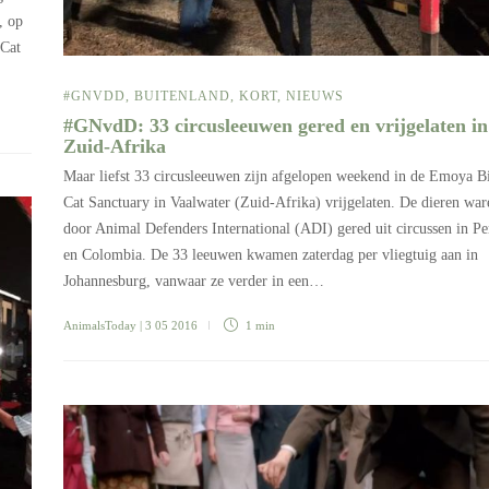
, op
 Cat
#GNVDD
,
BUITENLAND
,
KORT
,
NIEUWS
#GNvdD: 33 circusleeuwen gered en vrijgelaten in
Zuid-Afrika
Maar liefst 33 circusleeuwen zijn afgelopen weekend in de Emoya B
Cat Sanctuary in Vaalwater (Zuid-Afrika) vrijgelaten. De dieren war
door Animal Defenders International (ADI) gered uit circussen in Pe
en Colombia. De 33 leeuwen kwamen zaterdag per vliegtuig aan in
Johannesburg, vanwaar ze verder in een…
AnimalsToday
| 3 05 2016
1 min