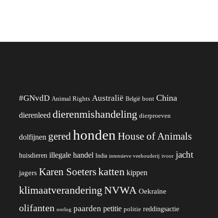
China
#GNvdD
Australië
Animal Rights
België
bont
dierenmishandeling
dierenleed
dierproeven
honden
gered
House of Animals
dolfijnen
jacht
illegale handel
huisdieren
India
ivoor
intensieve veehouderij
katten
Karen Soeters
kippen
jagers
klimaatverandering
NVWA
Oekraïne
olifanten
paarden
petitie
reddingsactie
politie
oorlog