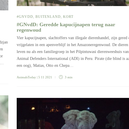
#GNVDD
,
BUITENLAND
,
KORT
#GNvdD: Geredde kapucijnapen terug naar
regenwoud
Vier kapucijnapen, slachtoffers van illegale dierenhandel, zijn gered 
dzjan
vrijgelaten in een apenverblijf in het Amazoneregenwoud. De dieren
en
leven nu als een familiegroep in het Pilpintuwasi dierenweeshuis van
or
Animal Defenders International (ADI) in Peru. Pirate (die blind is a
en…
een oog), Matias, Otto en Chepa…
AnimalsToday
| 5 11 2021
3 min