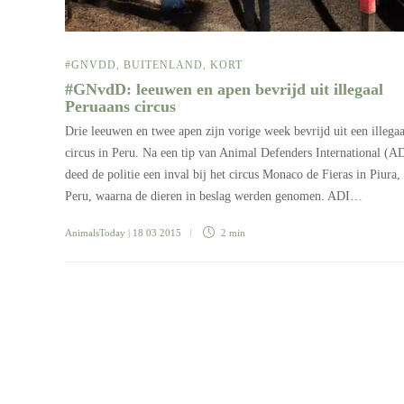
#GNVDD
,
BUITENLAND
,
KORT
#GNvdD: leeuwen en apen bevrijd uit illegaal
Peruaans circus
Drie leeuwen en twee apen zijn vorige week bevrijd uit een illegaa
circus in Peru. Na een tip van Animal Defenders International (A
deed de politie een inval bij het circus Monaco de Fieras in Piura,
Peru, waarna de dieren in beslag werden genomen. ADI…
AnimalsToday
| 18 03 2015
2 min