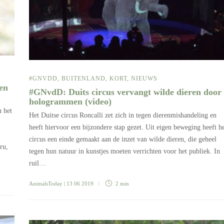
#GNVDD
,
BUITENLAND
,
KORT
,
NIEUWS
en
#GNvdD: Duits circus vervangt wilde dieren door
hologrammen (video)
u het
Het Duitse circus Roncalli zet zich in tegen dierenmishandeling en
heeft hiervoor een bijzondere stap gezet. Uit eigen beweging heeft h
circus een einde gemaakt aan de inzet van wilde dieren, die geheel
ru,
tegen hun natuur in kunstjes moeten verrichten voor het publiek. In
ruil…
AnimalsToday
| 13 06 2019
2 min