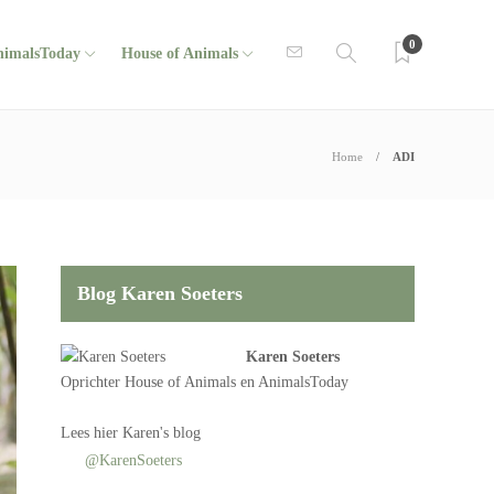
0
nimalsToday
House of Animals
Home
ADI
Blog Karen Soeters
Karen Soeters
Oprichter
House of Animals
en AnimalsToday
Lees
hier Karen's blog
@KarenSoeters