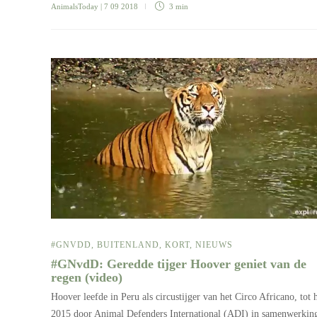
AnimalsToday
| 7 09 2018
3 min
#GNVDD
,
BUITENLAND
,
KORT
,
NIEUWS
#GNvdD: Geredde tijger Hoover geniet van de
regen (video)
Hoover leefde in Peru als circustijger van het Circo Africano, tot h
2015 door Animal Defenders International (ADI) in samenwerkin