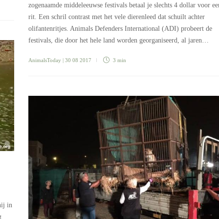
zogenaamde middeleeuwse festivals betaal je slechts 4 dollar voor ee
rit. Een schril contrast met het vele dierenleed dat schuilt achter
olifantenritjes. Animals Defenders International (ADI) probeert de
festivals, die door het hele land worden georganiseerd, al jaren…
AnimalsToday
| 30 08 2017
3 min
ij in
g