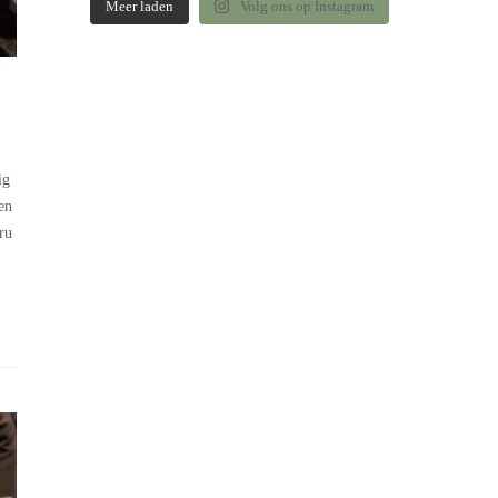
Meer laden
Volg ons op Instagram
ig
en
ru