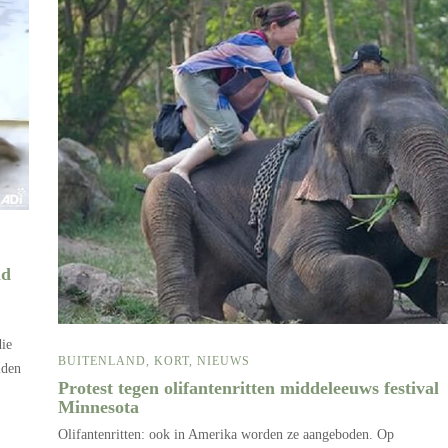
ld
die
BUITENLAND
,
KORT
,
NIEUWS
lden
Protest tegen olifantenritten middeleeuws festival
Minnesota
Olifantenritten: ook in Amerika worden ze aangeboden. Op