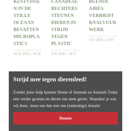
KUSTVISSE
CANADESE
BUENOS
N IN DE
RECHTERS
AIRES
STILLE
STEUNEN
VERBIEDT
OCEAAN
DIEREN IN
KNALVUUR
BEVATTEN
STRIJD
WERK
MICROPLA
TEGEN
5 01 2026
18:07
STICS
PLASTIC
10 02 2026
10:30
9 02 2026
19:57
Strijd mee tegen dierenleed!
Zonder jouw hulp kunnen House of Animals en Animals Today
niet verder groeien en dieren een stem geven. Waardeer je wat
wij doen, steun ons dan met een (eenmalige) donatie.
Doneer