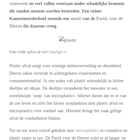
vuurwerk
en verf vallen voortaan onder schadelijke bronnen
die zouden moeten worden bestreden. Een ruime
Kamermeerderheid steunde een
motie
van de
Partij voor de
Dieren
die daarom vroeg.
Foto credit: epSos.de via
Compfight
cc
Plastic afval zorgt voor ernstige milieuvervuiling en dierenleed.
Dieren raken verstrikt in achtergelaten vissersnetten en
consumentenafval. In ons water valt plastic uiteindelijk in kleine
deeltjes uit elkaar. De deeltjes veranderen het zeewater in een
wereldwijde ‘soep’ van microplastics. Allerlei dieren die in of van
de zee leven en zelfs het kleine zoöplankton zien plastic afval en
microplastics voor voedsel aan. Hiermee dringt het vaak giftige
afval de voedselketen binnen.
Tot nu toe werd vooral gekeken naar
microplastics
in cosmetica en
plastic tasjes in zee. De Partij voor de Dieren wijst er al langer op