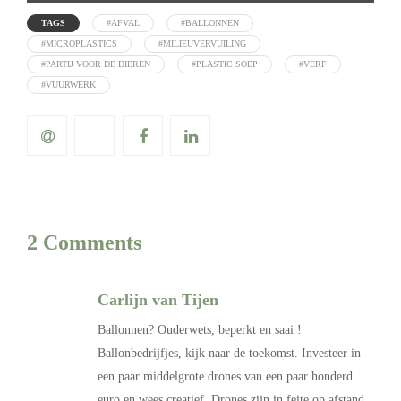
TAGS
#AFVAL
#BALLONNEN
#MICROPLASTICS
#MILIEUVERVUILING
#PARTIJ VOOR DE DIEREN
#PLASTIC SOEP
#VERF
#VUURWERK
2 Comments
Carlijn van Tijen
Ballonnen? Ouderwets, beperkt en saai !
Ballonbedrijfjes, kijk naar de toekomst. Investeer in
een paar middelgrote drones van een paar honderd
euro en wees creatief. Drones zijn in feite op afstand