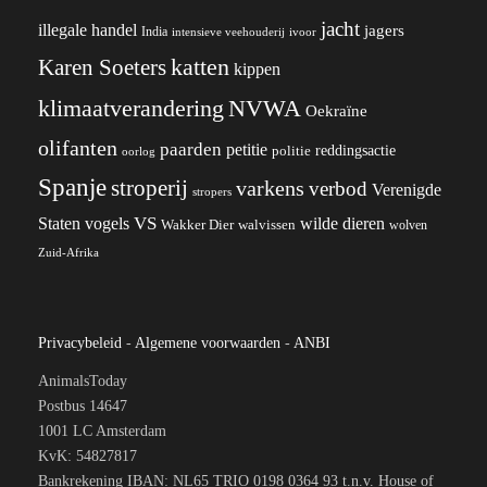
jacht
illegale handel
jagers
India
ivoor
intensieve veehouderij
katten
Karen Soeters
kippen
klimaatverandering
NVWA
Oekraïne
olifanten
paarden
petitie
reddingsactie
politie
oorlog
Spanje
stroperij
varkens
verbod
Verenigde
stropers
VS
Staten
vogels
wilde dieren
Wakker Dier
walvissen
wolven
Zuid-Afrika
Privacybeleid
-
Algemene voorwaarden
-
ANBI
AnimalsToday
Postbus 14647
1001 LC Amsterdam
KvK: 54827817
Bankrekening IBAN: NL65 TRIO 0198 0364 93 t.n.v. House of