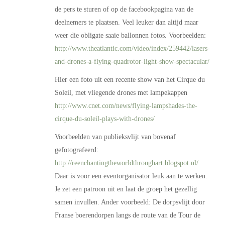
de pers te sturen of op de facebookpagina van de
deelnemers te plaatsen. Veel leuker dan altijd maar
weer die obligate saaie ballonnen fotos. Voorbeelden:
http://www.theatlantic.com/video/index/259442/lasers-
and-drones-a-flying-quadrotor-light-show-spectacular/
Hier een foto uit een recente show van het Cirque du
Soleil, met vliegende drones met lampekappen
http://www.cnet.com/news/flying-lampshades-the-
cirque-du-soleil-plays-with-drones/
Voorbeelden van publieksvlijt van bovenaf
gefotografeerd:
http://reenchantingtheworldthroughart.blogspot.nl/
Daar is voor een eventorganisator leuk aan te werken.
Je zet een patroon uit en laat de groep het gezellig
samen invullen. Ander voorbeeld: De dorpsvlijt door
Franse boerendorpen langs de route van de Tour de