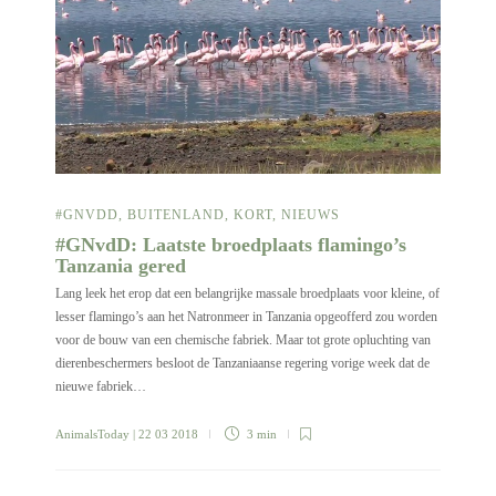
#GNVDD
,
BUITENLAND
,
KORT
,
NIEUWS
#GNvdD: Laatste broedplaats flamingo’s
Tanzania gered
Lang leek het erop dat een belangrijke massale broedplaats voor kleine, of
lesser flamingo’s aan het Natronmeer in Tanzania opgeofferd zou worden
voor de bouw van een chemische fabriek. Maar tot grote opluchting van
dierenbeschermers besloot de Tanzaniaanse regering vorige week dat de
nieuwe fabriek…
AnimalsToday
| 22 03 2018
3 min