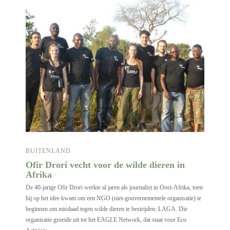
BUITENLAND
Ofir Drori vecht voor de wilde dieren in
Afrika
De 40-jarige Ofir Drori werkte al jaren als journalist in Oost-Afrika, toen
hij op het idee kwam om een NGO (niet-gouvernementele organisatie) te
beginnen om misdaad tegen wilde dieren te bestrijden: LAGA. Die
organisatie groeide uit tot het EAGLE Network, dat staat voor Eco