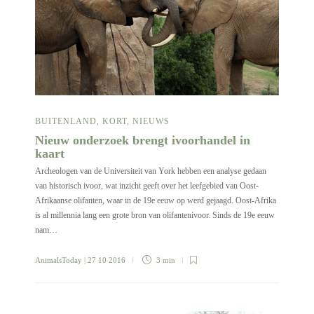
BUITENLAND
,
KORT
,
NIEUWS
Nieuw onderzoek brengt ivoorhandel in
kaart
Archeologen van de Universiteit van York hebben een analyse gedaan
van historisch ivoor, wat inzicht geeft over het leefgebied van Oost-
Afrikaanse olifanten, waar in de 19e eeuw op werd gejaagd. Oost-Afrika
is al millennia lang een grote bron van olifantenivoor. Sinds de 19e eeuw
nam…
AnimalsToday
| 27 10 2016
3 min