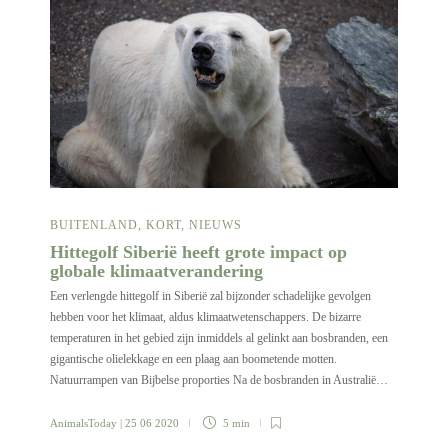
BUITENLAND
,
KORT
,
NIEUWS
Hittegolf Siberië heeft grote impact op
globale klimaatverandering
Een verlengde hittegolf in Siberië zal bijzonder schadelijke gevolgen
hebben voor het klimaat, aldus klimaatwetenschappers. De bizarre
temperaturen in het gebied zijn inmiddels al gelinkt aan bosbranden, een
gigantische olielekkage en een plaag aan boometende motten.
Natuurrampen van Bijbelse proporties Na de bosbranden in Australië…
AnimalsToday
| 25 06 2020
5 min