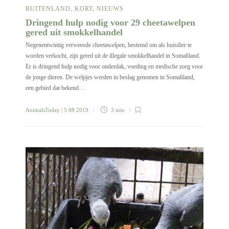
BUITENLAND
,
KORT
,
NIEUWS
Dringend hulp nodig voor 29 cheetawelpen
gered uit smokkelhandel
Negenentwintig verweesde cheetawelpen, bestemd om als huisdier te
worden verkocht, zijn gered uit de illegale smokkelhandel in Somaliland.
Er is dringend hulp nodig voor onderdak, voeding en medische zorg voor
de jonge dieren. De welpjes werden in beslag genomen in Somaliland,
een gebied dat bekend…
AnimalsToday
| 5 08 2019
3 min