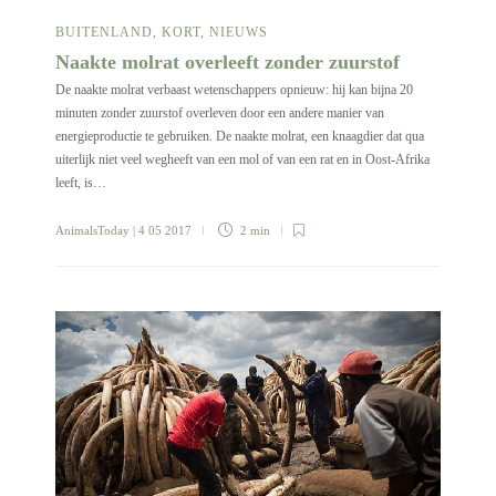
BUITENLAND
,
KORT
,
NIEUWS
Naakte molrat overleeft zonder zuurstof
De naakte molrat verbaast wetenschappers opnieuw: hij kan bijna 20
minuten zonder zuurstof overleven door een andere manier van
energieproductie te gebruiken. De naakte molrat, een knaagdier dat qua
uiterlijk niet veel wegheeft van een mol of van een rat en in Oost-Afrika
leeft, is…
AnimalsToday
| 4 05 2017
2 min