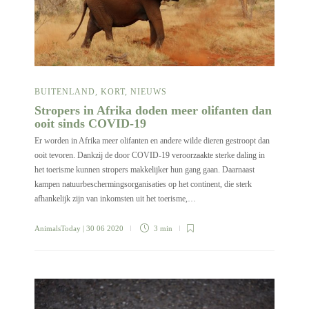
BUITENLAND
,
KORT
,
NIEUWS
Stropers in Afrika doden meer olifanten dan
ooit sinds COVID-19
Er worden in Afrika meer olifanten en andere wilde dieren gestroopt dan
ooit tevoren. Dankzij de door COVID-19 veroorzaakte sterke daling in
het toerisme kunnen stropers makkelijker hun gang gaan. Daarnaast
kampen natuurbeschermingsorganisaties op het continent, die sterk
afhankelijk zijn van inkomsten uit het toerisme,…
AnimalsToday
| 30 06 2020
3 min