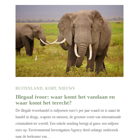
BUITENLAND
,
KORT
,
NIEUWS
Illegaal ivoor: waar komt het vandaan en
waar komt het terecht?
De illegale ivoorhandel is miljoenen euro’s per jaar waard en is naast de
handel in drugs, wapens en mensen, de grootste vorm van internationale
criminaliteit ter wereld. Een enkele zending brengt al gauw een miljoen
euro op. Environmental Investigation Agency deed onlangs onderzoek
naar de herkomst van…