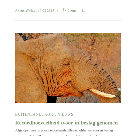
AnimalsToday
| 19 03 2018
2 min
BUITENLAND
,
KORT
,
NIEUWS
Recordhoeveelheid ivoor in beslag genomen
Afgelopen jaar is er een recordaantal illegaal olifantenivoor in beslag