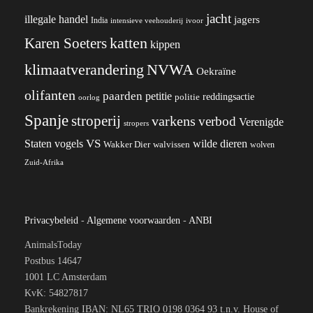
jacht
illegale handel
jagers
India
ivoor
intensieve veehouderij
katten
Karen Soeters
kippen
klimaatverandering
NVWA
Oekraïne
olifanten
paarden
petitie
reddingsactie
politie
oorlog
Spanje
stroperij
varkens
verbod
Verenigde
stropers
VS
wilde dieren
Staten
vogels
Wakker Dier
walvissen
wolven
Zuid-Afrika
Privacybeleid
-
Algemene voorwaarden
-
ANBI
AnimalsToday
Postbus 14647
1001 LC Amsterdam
KvK: 54827817
Bankrekening IBAN: NL65 TRIO 0198 0364 93 t.n.v. House of