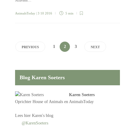
Activists…
AnimalsToday
| 3 10 2016
5 min
1
2
3
PREVIOUS
NEXT
Blog Karen Soeters
Karen Soeters
Oprichter
House of Animals
en AnimalsToday
Lees
hier Karen's blog
@KarenSoeters