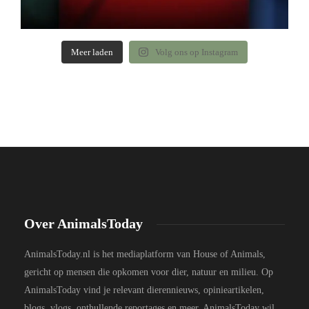
Meer laden
Volg ons op Instagram
Over AnimalsToday
AnimalsToday.nl is het mediaplatform van House of Animals,
gericht op mensen die opkomen voor dier, natuur en milieu. Op
AnimalsToday vind je relevant dierennieuws, opinieartikelen,
blogs, vlogs, onthullende reportages en meer. AnimalsToday wil