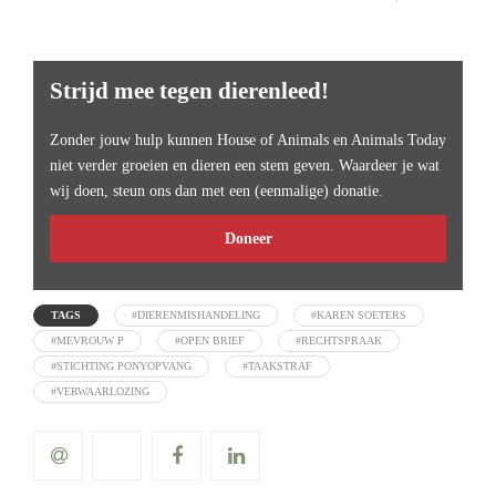
Strijd mee tegen dierenleed!
Zonder jouw hulp kunnen House of Animals en Animals Today
niet verder groeien en dieren een stem geven. Waardeer je wat
wij doen, steun ons dan met een (eenmalige) donatie.
Doneer
TAGS
#DIERENMISHANDELING
#KAREN SOETERS
#MEVROUW P
#OPEN BRIEF
#RECHTSPRAAK
#STICHTING PONYOPVANG
#TAAKSTRAF
#VERWAARLOZING