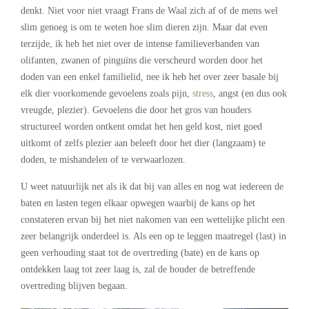
denkt. Niet voor niet vraagt Frans de Waal zich af of de mens wel
slim genoeg is om te weten hoe slim dieren zijn. Maar dat even
terzijde, ik heb het niet over de intense familieverbanden van
olifanten, zwanen of pinguïns die verscheurd worden door het
doden van een enkel familielid, nee ik heb het over zeer basale bij
elk dier voorkomende gevoelens zoals pijn,
stress
, angst (en dus ook
vreugde, plezier). Gevoelens die door het gros van houders
structureel worden ontkent omdat het hen geld kost, niet goed
uitkomt of zelfs plezier aan beleeft door het dier (langzaam) te
doden, te mishandelen of te verwaarlozen.
U weet natuurlijk net als ik dat bij van alles en nog wat iedereen de
baten en lasten tegen elkaar opwegen waarbij de kans op het
constateren ervan bij het niet nakomen van een wettelijke plicht een
zeer belangrijk onderdeel is. Als een op te leggen maatregel (last) in
geen verhouding staat tot de overtreding (bate) en de kans op
ontdekken laag tot zeer laag is, zal de houder de betreffende
overtreding blijven begaan.