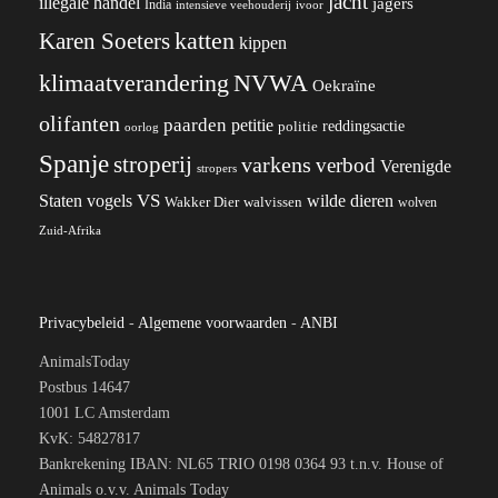
jacht
illegale handel
jagers
India
ivoor
intensieve veehouderij
katten
Karen Soeters
kippen
klimaatverandering
NVWA
Oekraïne
olifanten
paarden
petitie
reddingsactie
politie
oorlog
Spanje
stroperij
varkens
verbod
Verenigde
stropers
VS
wilde dieren
Staten
vogels
Wakker Dier
walvissen
wolven
Zuid-Afrika
Privacybeleid
-
Algemene voorwaarden
-
ANBI
AnimalsToday
Postbus 14647
1001 LC Amsterdam
KvK: 54827817
Bankrekening IBAN: NL65 TRIO 0198 0364 93 t.n.v. House of
Animals o.v.v. Animals Today