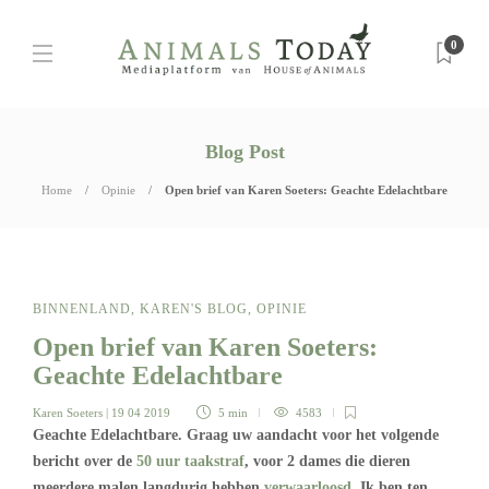
0
Blog Post
Home
Opinie
Open brief van Karen Soeters: Geachte Edelachtbare
BINNENLAND
,
KAREN'S BLOG
,
OPINIE
Open brief van Karen Soeters:
Geachte Edelachtbare
Karen Soeters
| 19 04 2019
5 min
4583
Geachte Edelachtbare. Graag uw aandacht voor het volgende
bericht over de
50 uur taakstraf
, voor 2 dames die dieren
meerdere malen langdurig hebben
verwaarloosd
. Ik ben ten