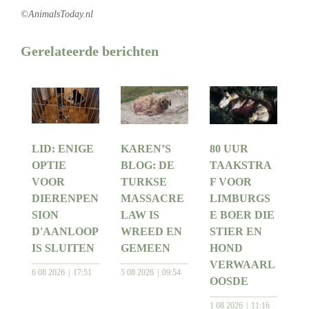
©AnimalsToday.nl
Gerelateerde berichten
LID: ENIGE
KAREN’S
80 UUR
OPTIE
BLOG: DE
TAAKSTRA
VOOR
TURKSE
F VOOR
DIERENPEN
MASSACRE
LIMBURGS
SION
LAW IS
E BOER DIE
D'AANLOOP
WREED EN
STIER EN
IS SLUITEN
GEMEEN
HOND
VERWAARL
6 08 2026
17:51
5 08 2026
09:54
OOSDE
1 08 2026
11:16