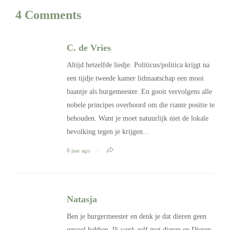
4 Comments
C. de Vries
Altijd hetzelfde liedje. Politicus/politica krijgt na
een tijdje tweede kamer lidmaatschap een mooi
baantje als burgemeester. En gooit vervolgens alle
nobele principes overboord om die riante positie te
behouden. Want je moet natuurlijk niet de lokale
bevolking tegen je krijgen…
8 jaar ago
Natasja
Ben je burgermeester en denk je dat dieren geen
gevoel hebben. Ik werk zelf met dieren en Dieren