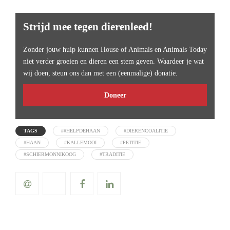
Strijd mee tegen dierenleed!
Zonder jouw hulp kunnen House of Animals en Animals Today
niet verder groeien en dieren een stem geven. Waardeer je wat
wij doen, steun ons dan met een (eenmalige) donatie.
Doneer
TAGS
##HELPDEHAAN
#DIERENCOALITIE
#HAAN
#KALLEMOOI
#PETITIE
#SCHIERMONNIKOOG
#TRADITIE