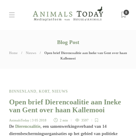
0
Blog Post
Home
Nieuws
Open brief Dierencoalitie aan Ineke van Gent over haan
Kallemooi
BINNENLAND
,
KORT
,
NIEUWS
Open brief Dierencoalitie aan Ineke
van Gent over haan Kallemooi
AnimalsToday
| 3 05 2018
2 min
3597
De
Dierencoalitie
, een samenwerkingsverband van 14
dierenbeschermingsorganisaties op het gebied van politieke