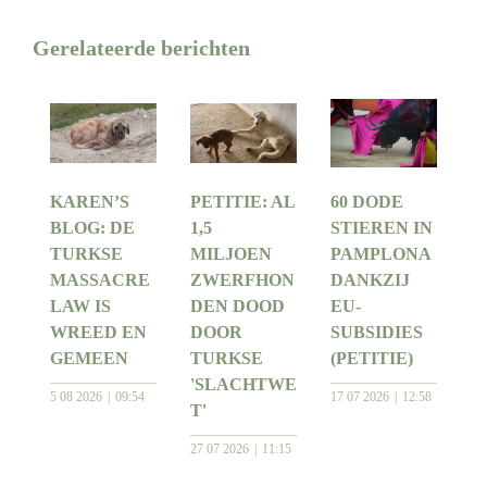
Gerelateerde berichten
KAREN’S
PETITIE: AL
60 DODE
BLOG: DE
1,5
STIEREN IN
TURKSE
MILJOEN
PAMPLONA
MASSACRE
ZWERFHON
DANKZIJ
LAW IS
DEN DOOD
EU-
WREED EN
DOOR
SUBSIDIES
GEMEEN
TURKSE
(PETITIE)
'SLACHTWE
5 08 2026
09:54
17 07 2026
12:58
T'
27 07 2026
11:15