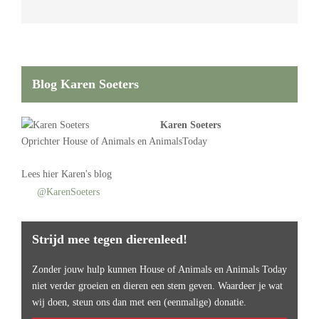
Blog Karen Soeters
Karen Soeters
Oprichter
House of Animals
en AnimalsToday
Lees
hier Karen's blog
@KarenSoeters
Strijd mee tegen dierenleed!
Zonder jouw hulp kunnen House of Animals en Animals Today
niet verder groeien en dieren een stem geven. Waardeer je wat
wij doen, steun ons dan met een (eenmalige) donatie.