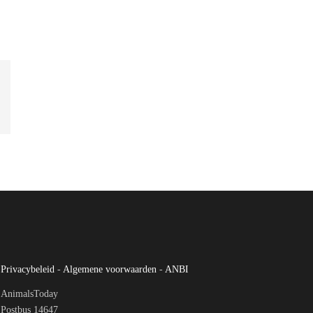
Privacybeleid
-
Algemene voorwaarden
-
ANBI
AnimalsToday
Postbus 14647