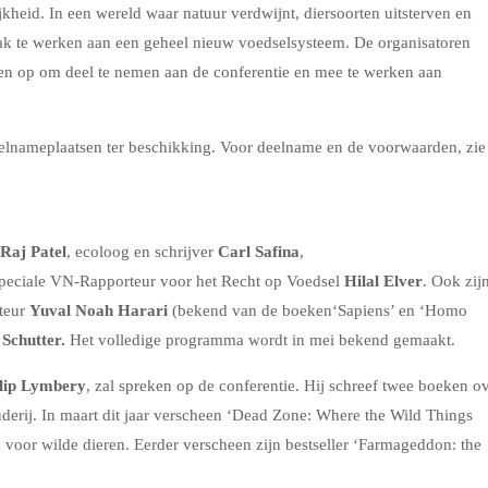
ijkheid. In een wereld waar natuur verdwijnt, diersoorten uitsterven en
ak te werken aan een geheel nieuw voedselsysteem. De organisatoren
uen op om deel te nemen aan de conferentie en mee te werken aan
 deelnameplaatsen ter beschikking. Voor deelname en de voorwaarden, zie
Raj Patel
, ecoloog en schrijver
Carl Safina
,
Speciale VN-Rapporteur voor het Recht op Voedsel
Hilal Elver
. Ook zij
teur
Yuval Noah Harari
(bekend van de boeken‘Sapiens’ en ‘Homo
 Schutter.
Het volledige programma wordt in mei bekend gemaakt.
lip Lymbery
, zal spreken op de conferentie. Hij schreef twee boeken o
derij. In maart dit jaar verscheen ‘Dead Zone: Where the Wild Things
voor wilde dieren. Eerder verscheen zijn bestseller ‘Farmageddon: the