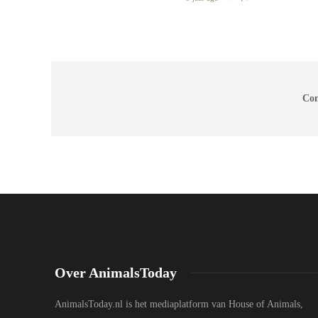
Com
Over AnimalsToday
AnimalsToday.nl is het mediaplatform van House of Animals,