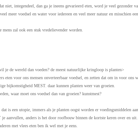
at niet, integendeel, dan ga je ineens gevarieerd eten, word je veel gezonder va
 veel meer voedsel en water voor iedereen en veel meer natuur en misschien ee
 mens zal ook een stuk vredelievender worden.
il je de wereld dan voeden? de meest natuurlijke kringloop is planten>
rs eten voor ons mensen onverteerbaar voedsel, en zetten dat om in voor ons w
ettige bijkomstigheid MEST. daar kunnen planten weer van groeien.
orden, waar moet ons voedsel dan van groeien? kunstmest?
 dat is een utopie, immers als je planten oogst worden er voedingsmiddelen aa
e aanvullen, anders is het door roofbouw binnen de kortste keren over en uit.
deren met vlees eten ben ik wel met je eens.