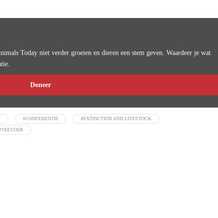
imals Today niet verder groeien en dieren een stem geven. Waardeer je wat
tie.
Doneer
F
#CONFERENTIE
#EXTINCTION AND LIVESTOCK
#VEEVOER