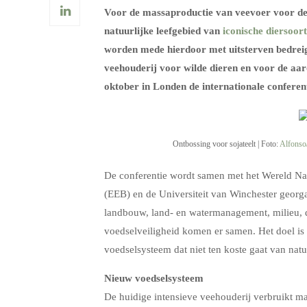
Voor de massaproductie van veevoer voor d
natuurlijke leefgebied van
iconische diersoor
worden mede hierdoor met uitsterven bedreig
veehouderij voor wilde dieren en voor de aa
oktober in Londen de internationale conferent
Ontbossing voor sojateelt | Foto:
Alfonso
De conferentie wordt samen met het Wereld Na
(EEB) en de Universiteit van Winchester georg
landbouw, land- en watermanagement, milieu, d
voedselveiligheid komen er samen. Het doel is
voedselsysteem dat niet ten koste gaat van natu
Nieuw voedselsysteem
De huidige intensieve veehouderij verbruikt ma