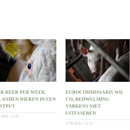
ER KEER PER WEEK
EUROCOMMISSARIS WIL
LANDEN DIEREN IN EEN
CO₂-BEDWELMING
STPUT
VARKENS NIET
UITFASEREN
6 2026
11:02
15 06 2026
12:23