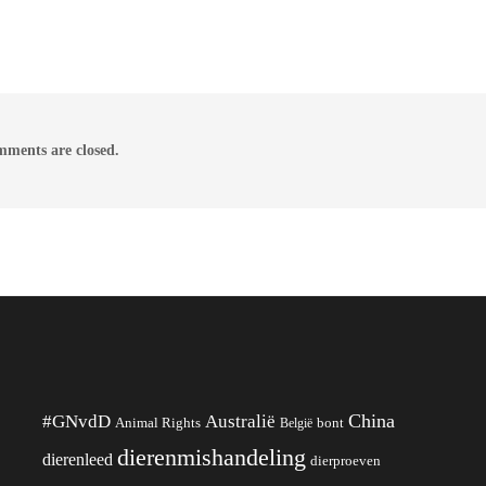
ments are closed.
China
#GNvdD
Australië
Animal Rights
België
bont
dierenmishandeling
dierenleed
dierproeven