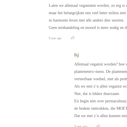
Laten we allemaal veganisten worden, zo erg is d
maar het belangrijkste een veel beter milieu met
in harmonie leven met alle andere dier soorten.
Geen mishandeling en moord is meer nodig en de
9 jaar ago
hj
Allemaal veganist worden? hoe w
planteneters>mens. De plantenete
verteerbaar voedsel, met als pr
Als we met z’n allen veganist w
Nee, dat is lekker duurzaam.
En begin niet over permacultuur,
de bodem onttrokken, die MOET j
Dat we met z’n allen kunnen min
9 jaar ago