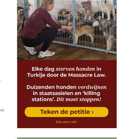
n
ver