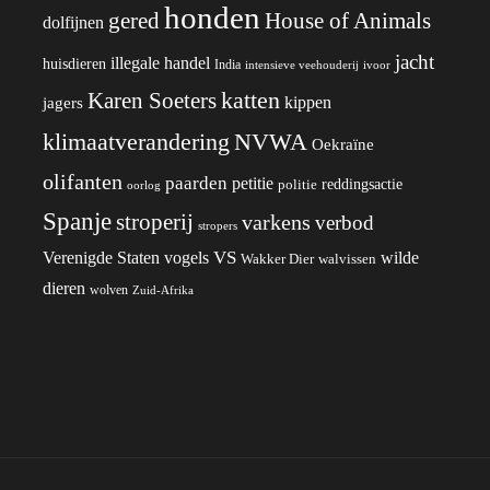
honden
gered
House of Animals
dolfijnen
jacht
illegale handel
huisdieren
India
ivoor
intensieve veehouderij
katten
Karen Soeters
kippen
jagers
klimaatverandering
NVWA
Oekraïne
olifanten
paarden
petitie
reddingsactie
politie
oorlog
Spanje
stroperij
varkens
verbod
stropers
VS
wilde
Verenigde Staten
vogels
Wakker Dier
walvissen
dieren
wolven
Zuid-Afrika