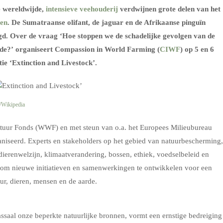
e wereldwijde,
intensieve veehouderij
verdwijnen grote delen van het
ten
. De Sumatraanse olifant, de jaguar en de Afrikaanse pinguïn
d. Over de vraag ‘Hoe stoppen we de schadelijke gevolgen van de
rde?’
organiseert Compassion in World Farming (
CIWF
) op 5 en 6
ie ‘Extinction and Livestock’.
/Wikipedia
tuur Fonds (WWF) en met steun van o.a. het Europees Milieubureau
aniseerd. Experts en stakeholders op het gebied van natuurbescherming,
ierenwelzijn, klimaatverandering, bossen, ethiek, voedselbeleid en
 om nieuwe initiatieven en samenwerkingen te ontwikkelen voor een
ur, dieren, mensen en de aarde.
ssaal onze beperkte natuurlijke bronnen, vormt een ernstige bedreiging