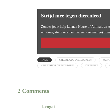
Strijd mee tegen dierenleed!
Zonder jouw hulp kunnen House of Animals en An
wij doen, steun ons dan met een (eenmalige) dona
TAGS
#BEDREIGDE DIERSOORTEN
#CIW
#INTENSIEVE VEEHOUDERIJ
#VEETEELT
2 Comments
kengai