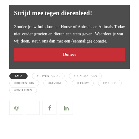
Strijd mee tegen dierenleed!
Zonder jouw hulp kunnen House of Animals en Animals Today
niet verder groeien en dieren een stem geven. Waardeer je wat
wij doen, steun ons dan met een (eenmalige) donatie.
Doneer
TAGS
#BOVENTALLIG
#DENEMARKEN
#DIERENTUIN
#GEZOND
#LEEUW
#MARIUS
#ONTLEDEN