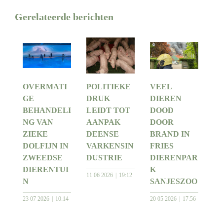
Gerelateerde berichten
OVERMATI
POLITIEKE
VEEL
GE
DRUK
DIEREN
BEHANDELI
LEIDT TOT
DOOD
NG VAN
AANPAK
DOOR
ZIEKE
DEENSE
BRAND IN
DOLFIJN IN
VARKENSIN
FRIES
ZWEEDSE
DUSTRIE
DIERENPAR
DIERENTUI
K
11 06 2026
19:12
N
SANJESZOO
23 07 2026
10:14
20 05 2026
17:56