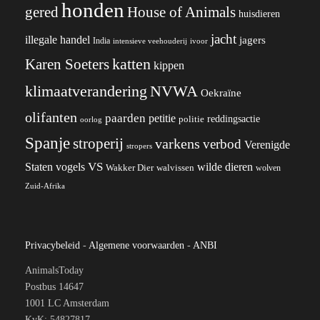
honden
gered
House of Animals
huisdieren
jacht
illegale handel
jagers
India
ivoor
intensieve veehouderij
katten
Karen Soeters
kippen
klimaatverandering
NVWA
Oekraïne
olifanten
paarden
petitie
reddingsactie
politie
oorlog
Spanje
stroperij
varkens
verbod
Verenigde
stropers
VS
wilde dieren
Staten
vogels
Wakker Dier
walvissen
wolven
Zuid-Afrika
Privacybeleid
-
Algemene voorwaarden
-
ANBI
AnimalsToday
Postbus 14647
1001 LC Amsterdam
KvK: 54827817