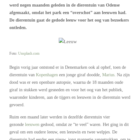
werd negen maanden geleden in de dierentuin van Odense
afgemaakt, omdat het park een “overschot” aan leeuwen had.
De dierentuin gaat de gedode leeuw voor het oog van bezoekers
ontleden.
Foto:
Unsplash.com
Begin vorig jaar ontstond er in Denemarken ook al ophef, toen de
dierentuin van
Kopenhagen
een jonge giraf doodde,
Marius
. Na zijn
dood was er een openbare autopsie, waarna de 18 maanden oude
giraf in stukken werd gesneden en voor het oog van het publiek,
waaronder kinderen, aan de tijgers en leeuwen in de dierentuin werd
gevoerd.
Ruim een maand later werden in dezelfde dierentuin vier
gezonde
leeuwen
gedood, omdat ze “te veel” waren. Het ging in dit
geval om een oudere leeuw, een leeuwin en twee welpjes. De
dierentuin had eerder een nieuw, jong mannetje aangetrokken, om te