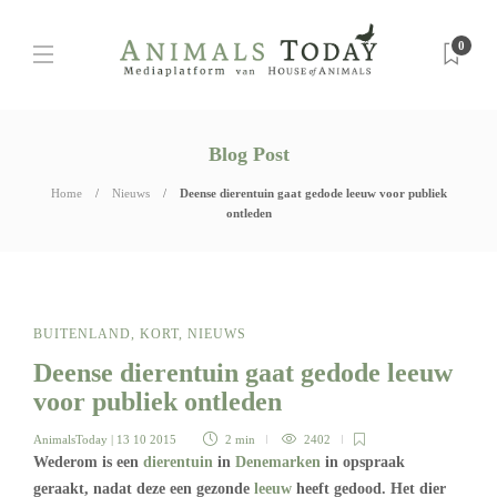
0
Blog Post
Home
Nieuws
Deense dierentuin gaat gedode leeuw voor publiek
ontleden
BUITENLAND
,
KORT
,
NIEUWS
Deense dierentuin gaat gedode leeuw
voor publiek ontleden
AnimalsToday
| 13 10 2015
2 min
2402
Wederom is een
dierentuin
in
Denemarken
in opspraak
geraakt, nadat deze een gezonde
leeuw
heeft gedood. Het dier