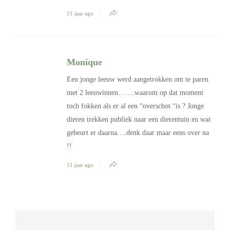
11 jaar ago
Monique
Een jonge leeuw werd aangetrokken om te paren
met 2 leeuwinnen…….waarom op dat moment
toch fokken als er al een “overschot “is ? Jonge
dieren trekken publiek naar een dierentuin en wat
gebeurt er daarna….denk daar maar eens over na
!!
11 jaar ago