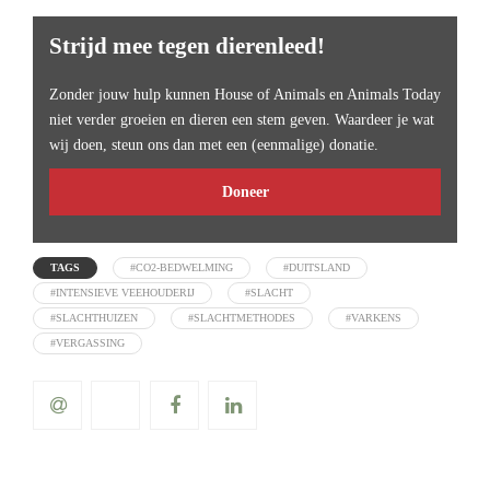
Strijd mee tegen dierenleed!
Zonder jouw hulp kunnen House of Animals en Animals Today
niet verder groeien en dieren een stem geven. Waardeer je wat
wij doen, steun ons dan met een (eenmalige) donatie.
Doneer
TAGS
#CO2-BEDWELMING
#DUITSLAND
#INTENSIEVE VEEHOUDERIJ
#SLACHT
#SLACHTHUIZEN
#SLACHTMETHODES
#VARKENS
#VERGASSING