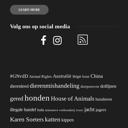
LEARN MORE
Volg ons op social media
China
#GNvdD
Australië
Animal Rights
België
bont
dierenmishandeling
dierenleed
dolfijnen
dierproeven
honden
gered
House of Animals
huisdieren
jacht
illegale handel
jagers
India
ivoor
intensieve veehouderij
katten
Karen Soeters
kippen