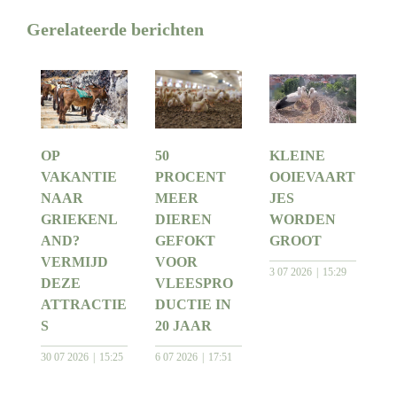
Gerelateerde berichten
OP
50
KLEINE
VAKANTIE
PROCENT
OOIEVAART
NAAR
MEER
JES
GRIEKENL
DIEREN
WORDEN
AND?
GEFOKT
GROOT
VERMIJD
VOOR
3 07 2026
15:29
DEZE
VLEESPRO
ATTRACTIE
DUCTIE IN
S
20 JAAR
30 07 2026
15:25
6 07 2026
17:51