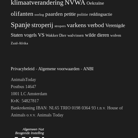
klimaatverandering
NVWA
Oekraïne
olifanten
paarden
petitie
reddingsactie
politie
oorlog
Spanje
stroperij
varkens
verbod
Verenigde
stropers
VS
wilde dieren
Staten
vogels
Wakker Dier
walvissen
wolven
Zuid-Afrika
Privacybeleid
-
Algemene voorwaarden
-
ANBI
AnimalsToday
Postbus 14647
1001 LC Amsterdam
KvK: 54827817
Bankrekening IBAN: NL65 TRIO 0198 0364 93 t.n.v. House of
Animals o.v.v. Animals Today