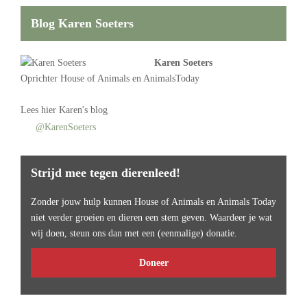
Blog Karen Soeters
Karen Soeters
Oprichter
House of Animals
en AnimalsToday
Lees
hier Karen's blog
@KarenSoeters
Strijd mee tegen dierenleed!
Zonder jouw hulp kunnen House of Animals en Animals Today
niet verder groeien en dieren een stem geven. Waardeer je wat
wij doen, steun ons dan met een (eenmalige) donatie.
Doneer