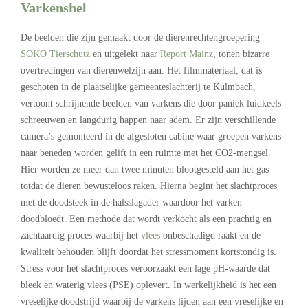
Varkenshel
De beelden die zijn gemaakt door de dierenrechtengroepering
SOKO Tierschutz
en uitgelekt naar
Report Mainz
, tonen bizarre
overtredingen van dierenwelzijn aan. Het filmmateriaal, dat is
geschoten in de plaatselijke gemeenteslachterij te Kulmbach,
vertoont schrijnende beelden van varkens die door paniek luidkeels
schreeuwen en langdurig happen naar adem. Er zijn verschillende
camera’s gemonteerd in de afgesloten cabine waar groepen varkens
naar beneden worden gelift in een ruimte met het CO2-mengsel.
Hier worden ze meer dan twee minuten blootgesteld aan het gas
totdat de dieren bewusteloos raken. Hierna begint het slachtproces
met de doodsteek in de halsslagader waardoor het varken
doodbloedt. Een methode dat wordt verkocht als een prachtig en
zachtaardig proces waarbij het
vlees
onbeschadigd raakt en de
kwaliteit behouden blijft doordat het stressmoment kortstondig is.
Stress voor het slachtproces veroorzaakt een lage pH-waarde dat
bleek en waterig vlees (PSE) oplevert. In werkelijkheid is het een
vreselijke doodstrijd waarbij de varkens lijden aan een vreselijke en