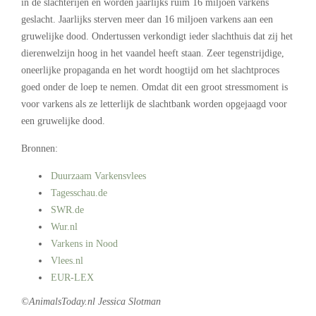
in de slachterijen en worden jaarlijks ruim 16 miljoen varkens
geslacht. Jaarlijks sterven meer dan 16 miljoen varkens aan een
gruwelijke dood. Ondertussen verkondigt ieder slachthuis dat zij het
dierenwelzijn hoog in het vaandel heeft staan. Zeer tegenstrijdige,
oneerlijke propaganda en het wordt hoogtijd om het slachtproces
goed onder de loep te nemen. Omdat dit een groot stressmoment is
voor varkens als ze letterlijk de slachtbank worden opgejaagd voor
een gruwelijke dood.
Bronnen:
Duurzaam Varkensvlees
Tagesschau.de
SWR.de
Wur.nl
Varkens in Nood
Vlees.nl
EUR-LEX
©AnimalsToday.nl Jessica Slotman