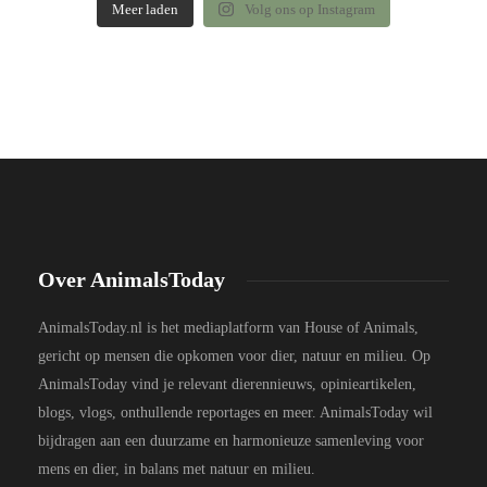
Meer laden
Volg ons op Instagram
Over AnimalsToday
AnimalsToday.nl is het mediaplatform van House of Animals,
gericht op mensen die opkomen voor dier, natuur en milieu. Op
AnimalsToday vind je relevant dierennieuws, opinieartikelen,
blogs, vlogs, onthullende reportages en meer. AnimalsToday wil
bijdragen aan een duurzame en harmonieuze samenleving voor
mens en dier, in balans met natuur en milieu.