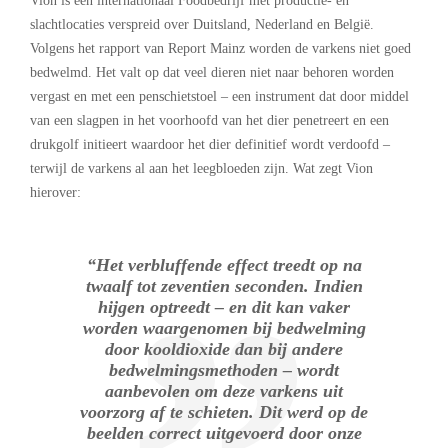
Vion is een internationaal Foodbedrijf met productie- en
slachtlocaties verspreid over Duitsland, Nederland en België.
Volgens het rapport van Report Mainz worden de varkens niet goed
bedwelmd. Het valt op dat veel dieren niet naar behoren worden
vergast en met een penschietstoel – een instrument dat door middel
van een slagpen in het voorhoofd van het dier penetreert en een
drukgolf initieert waardoor het dier definitief wordt verdoofd –
terwijl de varkens al aan het leegbloeden zijn. Wat zegt Vion
hierover:
“Het verbluffende effect treedt op na
twaalf tot zeventien seconden. Indien
hijgen optreedt – en dit kan vaker
worden waargenomen bij bedwelming
door kooldioxide dan bij andere
bedwelmingsmethoden – wordt
aanbevolen om deze varkens uit
voorzorg af te schieten. Dit werd op de
beelden correct uitgevoerd door onze