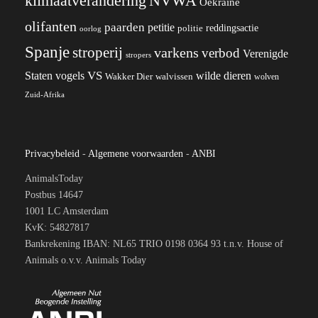
klimaatverandering
NVWA
Oekraïne
olifanten
paarden
petitie
reddingsactie
politie
oorlog
Spanje
stroperij
varkens
verbod
Verenigde
stropers
VS
wilde dieren
Staten
vogels
Wakker Dier
walvissen
wolven
Zuid-Afrika
Privacybeleid
-
Algemene voorwaarden
-
ANBI
AnimalsToday
Postbus 14647
1001 LC Amsterdam
KvK: 54827817
Bankrekening IBAN: NL65 TRIO 0198 0364 93 t.n.v. House of
Animals o.v.v. Animals Today