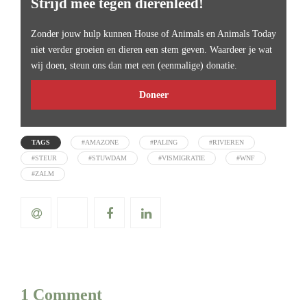
Strijd mee tegen dierenleed!
Zonder jouw hulp kunnen House of Animals en Animals Today
niet verder groeien en dieren een stem geven. Waardeer je wat
wij doen, steun ons dan met een (eenmalige) donatie.
Doneer
TAGS
#AMAZONE
#PALING
#RIVIEREN
#STEUR
#STUWDAM
#VISMIGRATIE
#WNF
#ZALM
1 Comment