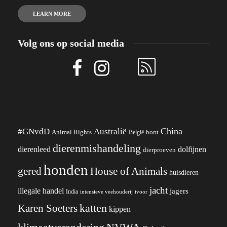
LEARN MORE
Volg ons op social media
China
#GNvdD
Australië
Animal Rights
België
bont
dierenmishandeling
dierenleed
dolfijnen
dierproeven
honden
gered
House of Animals
huisdieren
jacht
illegale handel
jagers
India
ivoor
intensieve veehouderij
katten
Karen Soeters
kippen