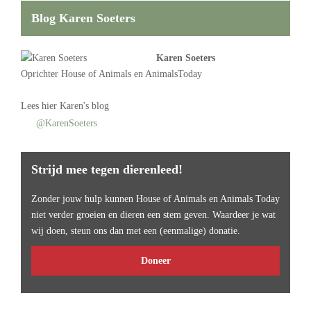
Blog Karen Soeters
Karen Soeters
Oprichter
House of Animals
en AnimalsToday
Lees
hier Karen's blog
@KarenSoeters
Strijd mee tegen dierenleed!
Zonder jouw hulp kunnen House of Animals en Animals Today
niet verder groeien en dieren een stem geven. Waardeer je wat
wij doen, steun ons dan met een (eenmalige) donatie.
Doneer