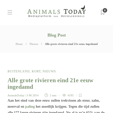
0
Blog Post
Home
Nieuws
Alle grote rivieren eind 21e eeuw ingedamd
BUITENLAND
,
KORT
,
NIEUWS
Alle grote rivieren eind 21e eeuw
ingedamd
AnimalsToday
| 3 06 2014
2 min
4195
Aan het eind van deze eeuw zullen trekvissen als steur, zalm,
meerval en
paling
het moeilijk krijgen. Tegen die tijd zullen
alle 177 lange rivieren zijn ingedamd. Nu al is zo’n 65% van de