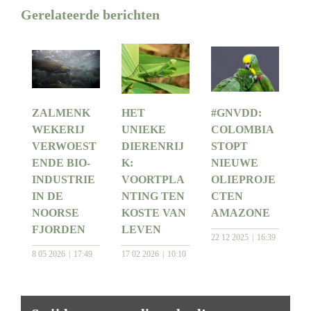
Gerelateerde berichten
ZALMENK
HET
#GNVDD:
WEKERIJ
UNIEKE
COLOMBIA
VERWOEST
DIERENRIJ
STOPT
ENDE BIO-
K:
NIEUWE
INDUSTRIE
VOORTPLA
OLIEPROJE
IN DE
NTING TEN
CTEN
NOORSE
KOSTE VAN
AMAZONE
FJORDEN
LEVEN
22 12 2025
16:39
8 05 2026
17:49
17 02 2026
10:10