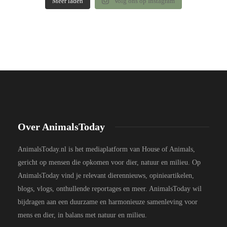
Meer laden
Volg ons op Instagram
Over AnimalsToday
AnimalsToday.nl is het mediaplatform van House of Animals,
gericht op mensen die opkomen voor dier, natuur en milieu. Op
AnimalsToday vind je relevant dierennieuws, opinieartikelen,
blogs, vlogs, onthullende reportages en meer. AnimalsToday wil
bijdragen aan een duurzame en harmonieuze samenleving voor
mens en dier, in balans met natuur en milieu.