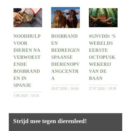
NOODHULP
BOSBRAND
#GNVDD: ‘S
VOOR
EN
WERELDS
DIEREN NA
BEDREIGEN
EERSTE
VERWOEST
SPAANSE
OCTOPUSK
ENDE
DIERENOPV
WEKERIJ
BOSBRAND
ANGCENTR
VAN DE
EN IN
A
BAAN
SPANJE
28 07 2026
16:04
27 07 2026
19:38
3 08 2026
14:16
Strijd mee tegen dierenleed!