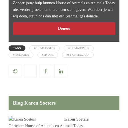
Zonder jouw hulp kunnen House of Animals en Animals Today
niet verder groeien en dieren een stem geven. Waardeer je wat
wij doen, steun ons dan met een (eenmalige) donatie.
Doneer
TAGS
#CHIMPANSEES
#PRIMADOMUS
#PRIMATEN
#SPANJE
#STICHTING AAP
Blog Karen Soeters
Karen Soeters
Oprichter
House of Animals
en AnimalsToday