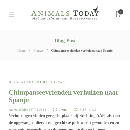
0
Blog Post
Home
Nieuws
Chimpanseevrienden verhuizen naar Spanje
BINNENLAND
,
KORT
,
NIEUWS
Chimpanseevrienden verhuizen naar
Spanje
AnimalsToday
| 27 01 2014
2 min
2185
Verhuizingen vinden geregeld plaats bij Stichting AAP, als voor
de opgevangen dieren een geschikte plek wordt gevonden en zo
weer ruimte wordt gemaakt voor andere dieren in nood.