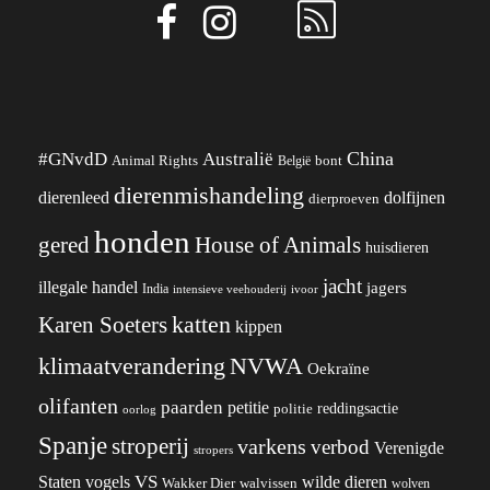
China
#GNvdD
Australië
Animal Rights
België
bont
dierenmishandeling
dierenleed
dolfijnen
dierproeven
honden
gered
House of Animals
huisdieren
jacht
illegale handel
jagers
India
ivoor
intensieve veehouderij
katten
Karen Soeters
kippen
klimaatverandering
NVWA
Oekraïne
olifanten
paarden
petitie
reddingsactie
politie
oorlog
Spanje
stroperij
varkens
verbod
Verenigde
stropers
VS
wilde dieren
Staten
vogels
Wakker Dier
walvissen
wolven