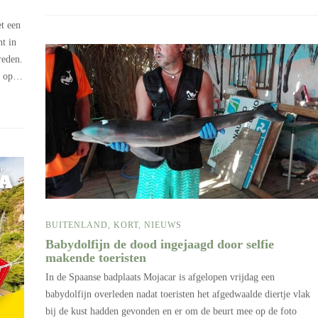
et een
nt in
reden.
eg op…
BUITENLAND
,
KORT
,
NIEUWS
Babydolfijn de dood ingejaagd door selfie
makende toeristen
In de Spaanse badplaats Mojacar is afgelopen vrijdag een
babydolfijn overleden nadat toeristen het afgedwaalde diertje vlak
bij de kust hadden gevonden en er om de beurt mee op de foto