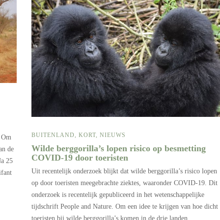
BUITENLAND
,
KORT
,
NIEUWS
. Om
Wilde berggorilla’s lopen risico op besmetting
an de
COVID-19 door toeristen
Na 25
Uit recentelijk onderzoek blijkt dat wilde berggorilla’s risico lopen
ifant
op door toeristen meegebrachte ziektes, waaronder COVID-19. Dit
onderzoek is recentelijk gepubliceerd in het wetenschappelijke
tijdschrift People and Nature. Om een idee te krijgen van hoe dicht
toeristen bij wilde berggorilla’s komen in de drie landen…