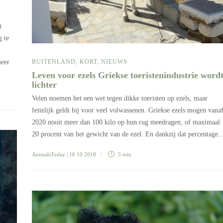
t
g te
meer
BUITENLAND
,
KORT
,
NIEUWS
Leven voor ezels Griekse toeristenindustrie word
lichter
Velen noemen het een wet tegen dikke toeristen op ezels, maar
feitelijk geldt hij voor veel volwassenen. Griekse ezels mogen vana
2020 nooit meer dan 100 kilo op hun rug meedragen, of maximaal
20 procent van het gewicht van de ezel. En dankzij dat percentage
AnimalsToday
| 16 10 2018
3 min