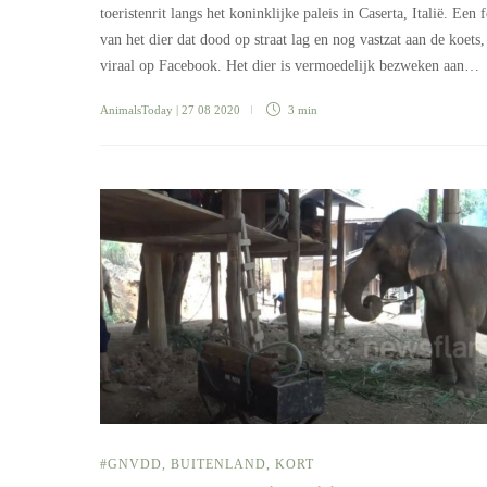
toeristenrit langs het koninklijke paleis in Caserta, Italië. Een 
van het dier dat dood op straat lag en nog vastzat aan de koets,
viraal op Facebook. Het dier is vermoedelijk bezweken aan…
AnimalsToday
| 27 08 2020
3 min
#GNVDD
,
BUITENLAND
,
KORT