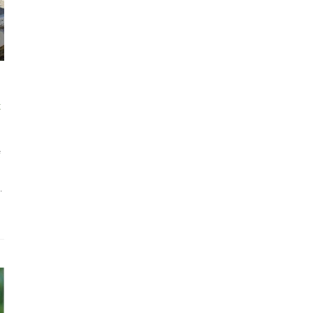
t
f
…