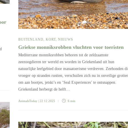
oor
BUITENLAND
,
KORT
,
NIEUWS
Griekse monniksrobben vluchten voor toeristen
od
Mediterrane monniksrobben behoren tot de zeldzaamste
zeezoogdieren ter wereld en worden in Griekenland uit hun
natuurlijke leefgebied door massatoerisme verdreven. Zeehonden di
vroeger op stranden rustten, verschuilen zich nu in onveilige grotte
om aan bootjes, jetski’s en ‘Seal Experiences’ te ontsnappen.
Griekenland herbergt de helft…
AnimalsToday
| 22 12 2025
6 min