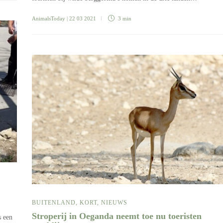
AnimalsToday
| 22 03 2021
3 min
BUITENLAND
,
KORT
,
NIEUWS
Stroperij in Oeganda neemt toe nu toeristen
s een