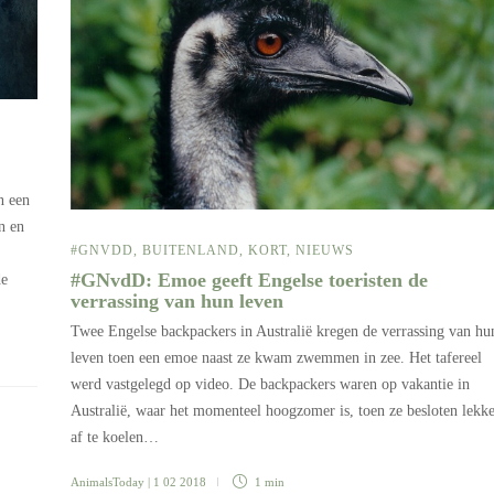
n een
n en
#GNVDD
,
BUITENLAND
,
KORT
,
NIEUWS
#GNvdD: Emoe geeft Engelse toeristen de
de
verrassing van hun leven
Twee Engelse backpackers in Australië kregen de verrassing van hu
leven toen een emoe naast ze kwam zwemmen in zee. Het tafereel
werd vastgelegd op video. De backpackers waren op vakantie in
Australië, waar het momenteel hoogzomer is, toen ze besloten lekk
af te koelen…
AnimalsToday
| 1 02 2018
1 min