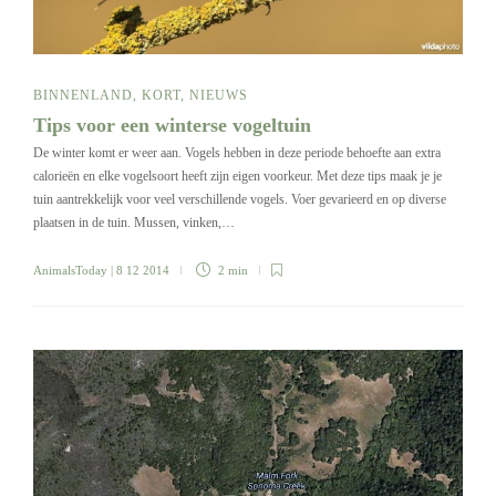
BINNENLAND
,
KORT
,
NIEUWS
Tips voor een winterse vogeltuin
De winter komt er weer aan. Vogels hebben in deze periode behoefte aan extra
calorieën en elke vogelsoort heeft zijn eigen voorkeur. Met deze tips maak je je
tuin aantrekkelijk voor veel verschillende vogels. Voer gevarieerd en op diverse
plaatsen in de tuin. Mussen, vinken,…
AnimalsToday
| 8 12 2014
2 min