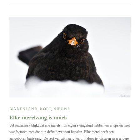
BINNENLAND
,
KORT
,
NIEUWS
Elke merelzang is uniek
Uit onderzoek blijkt dat alle merels hun eigen stemgeluid hebben en er spelen heel
wat factoren mee die hun definitieve toon bepalen. Elke merel heeft een
aangeboren basiszang. De rest van zijn zang leert hij door te luisteren naar andere