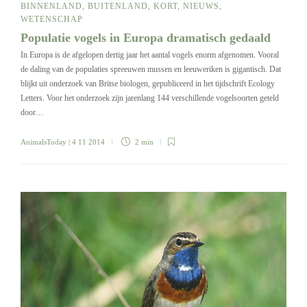
BINNENLAND
,
BUITENLAND
,
KORT
,
NIEUWS
,
WETENSCHAP
Populatie vogels in Europa dramatisch gedaald
In Europa is de afgelopen dertig jaar het aantal vogels enorm afgenomen. Vooral
de daling van de populaties spreeuwen mussen en leeuweriken is gigantisch. Dat
blijkt uit onderzoek van Britse biologen, gepubliceerd in het tijdschrift Ecology
Letters. Voor het onderzoek zijn jarenlang 144 verschillende vogelsoorten geteld
door…
AnimalsToday
| 4 11 2014
2 min