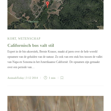
KORT
,
WETENSCHAP
Californisch bos valt stil
Expert in de bio-akoestiek, Bernie Krause, maakt al jaren over de hele wereld
opnamen van de geluiden van de natuur. Zo ook van een stuk bos tussen de vallei
van Napa en Sonoma in het Amerikaanse Californië. De opnamen zijn gemaakt
over een periode van…
AnimalsToday
| 3 12 2014
1 min