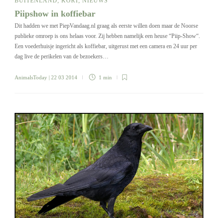
BUITENLAND
,
KORT
,
NIEUWS
Piipshow in koffiebar
Dit hadden we met PiepVandaag.nl graag als eerste willen doen maar de Noorse
publieke omroep is ons helaas voor. Zij hebben namelijk een heuse “Piip-Show“.
Een voederhuisje ingericht als koffiebar, uitgerust met een camera en 24 uur per
dag live de perikelen van de bezoekers…
AnimalsToday
| 22 03 2014
1 min