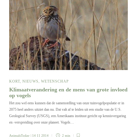
KORT
,
NIEUWS
,
WETENSCHAP
Klimaatverandering en de mens van grote invloed
op vogels
Het zou wel eens kunnen dat de samenstelling van onze tuinvogelpopulatie er in
2075 heel anders uitziet dan nu. Dat valt af te leiden uit een studie van de U.S.
Geological Survey (USGS), een Amerikaans instituut gericht op kennisvergaring
en -verspreiding over onze planeet. Vogels…
AnimalsToday
| 14 11 2014
2 min