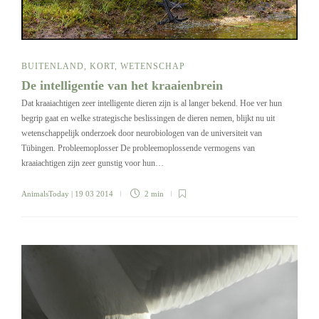
BUITENLAND
,
KORT
,
WETENSCHAP
De intelligentie van het kraaienbrein
Dat kraaiachtigen zeer intelligente dieren zijn is al langer bekend. Hoe ver hun
begrip gaat en welke strategische beslissingen de dieren nemen, blijkt nu uit
wetenschappelijk onderzoek door neurobiologen van de universiteit van
Tübingen. Probleemoplosser De probleemoplossende vermogens van
kraaiachtigen zijn zeer gunstig voor hun…
AnimalsToday
| 19 03 2014
2 min