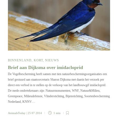
BINNENLAND
,
KORT
,
NIEUWS
Brief aan Dijksma over imidacloprid
De Vogelbescherming heeft samen met tien natuurbeschermingsorganisaties een
brief gestuurd aan staatssecretaris Sharon Dijksma met daarin het verzoek per
direct een verbod in te stellen op de verkoop van het landbouwgif imidacloprid.
De mede-ondertekenaars zijn: Natuurmonumenten, WNF, Natuur&Milieu,
Greenpeace, Milieudefensie, Vlinderstichting, Bijenstichting, Soortenbescherming
Nederland, KNNV…
AnimalsToday
| 25 07 2014
1 min