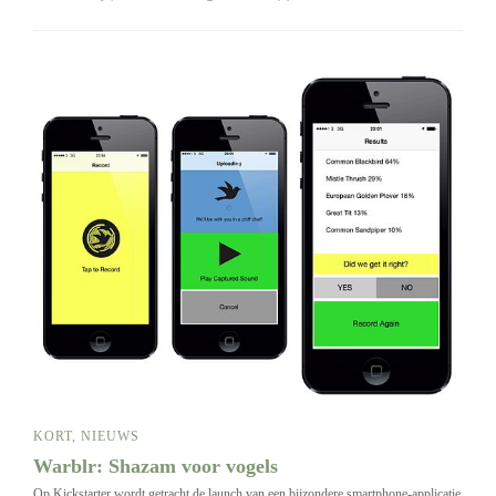
KORT
,
NIEUWS
Warblr: Shazam voor vogels
Op Kickstarter wordt getracht de launch van een bijzondere smartphone-applicatie