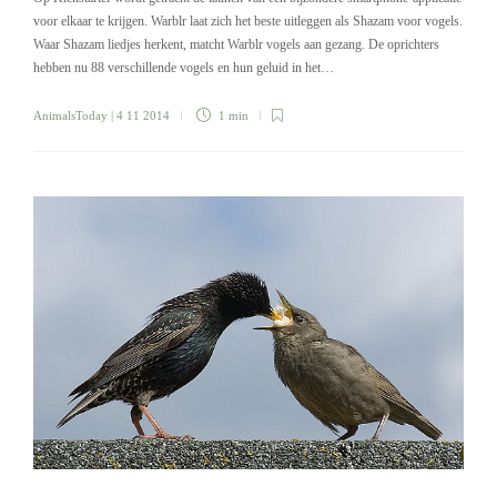
voor elkaar te krijgen. Warblr laat zich het beste uitleggen als Shazam voor vogels.
Waar Shazam liedjes herkent, matcht Warblr vogels aan gezang. De oprichters
hebben nu 88 verschillende vogels en hun geluid in het…
AnimalsToday
| 4 11 2014
1 min