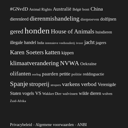
China
#GNvdD
Australië
Animal Rights
België
bont
dierenmishandeling
dierenleed
dolfijnen
dierproeven
honden
gered
House of Animals
huisdieren
jacht
illegale handel
jagers
India
ivoor
intensieve veehouderij
katten
Karen Soeters
kippen
klimaatverandering
NVWA
Oekraïne
olifanten
paarden
petitie
reddingsactie
politie
oorlog
Spanje
stroperij
varkens
verbod
Verenigde
stropers
VS
wilde dieren
Staten
vogels
Wakker Dier
walvissen
wolven
Zuid-Afrika
Privacybeleid
-
Algemene voorwaarden
-
ANBI