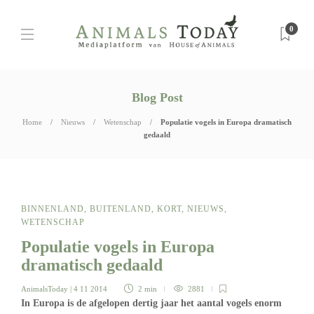
0
Blog Post
Home
Nieuws
Wetenschap
Populatie vogels in Europa dramatisch
gedaald
BINNENLAND
,
BUITENLAND
,
KORT
,
NIEUWS
,
WETENSCHAP
Populatie vogels in Europa
dramatisch gedaald
AnimalsToday
| 4 11 2014
2 min
2881
In Europa is de afgelopen dertig jaar het aantal vogels enorm