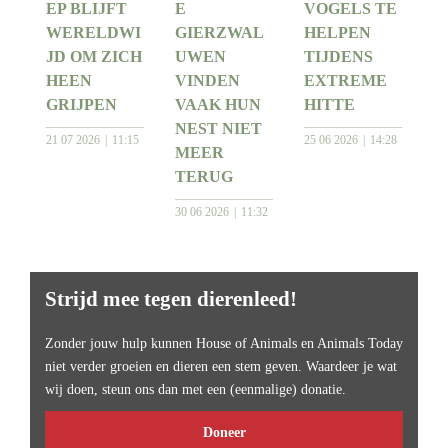
EP BLIJFT
E
VOGELS TE
WERELDWI
GIERZWAL
HELPEN
JD OM ZICH
UWEN
TIJDENS
HEEN
VINDEN
EXTREME
GRIJPEN
VAAK HUN
HITTE
NEST NIET
21 07 2026
11:15
25 06 2026
14:28
MEER
TERUG
30 06 2026
11:32
Strijd mee tegen dierenleed!
Zonder jouw hulp kunnen House of Animals en Animals Today
niet verder groeien en dieren een stem geven. Waardeer je wat
wij doen, steun ons dan met een (eenmalige) donatie.
Doneer