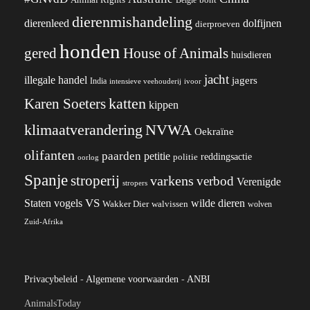
dierenmishandeling
dierenleed
dolfijnen
dierproeven
honden
gered
House of Animals
huisdieren
jacht
illegale handel
jagers
India
ivoor
intensieve veehouderij
katten
Karen Soeters
kippen
klimaatverandering
NVWA
Oekraïne
olifanten
paarden
petitie
reddingsactie
politie
oorlog
Spanje
stroperij
varkens
verbod
Verenigde
stropers
VS
wilde dieren
Staten
vogels
Wakker Dier
walvissen
wolven
Zuid-Afrika
Privacybeleid
-
Algemene voorwaarden
-
ANBI
AnimalsToday