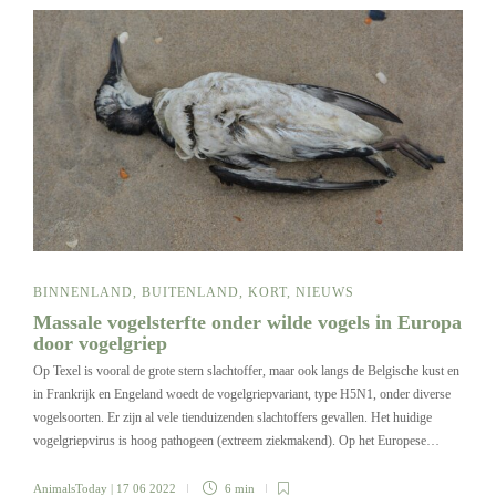
BINNENLAND
,
BUITENLAND
,
KORT
,
NIEUWS
Massale vogelsterfte onder wilde vogels in Europa
door vogelgriep
Op Texel is vooral de grote stern slachtoffer, maar ook langs de Belgische kust en
in Frankrijk en Engeland woedt de vogelgriepvariant, type H5N1, onder diverse
vogelsoorten. Er zijn al vele tienduizenden slachtoffers gevallen. Het huidige
vogelgriepvirus is hoog pathogeen (extreem ziekmakend). Op het Europese…
AnimalsToday
| 17 06 2022
6 min