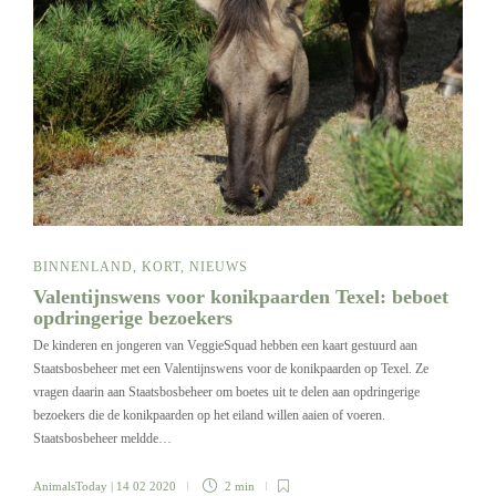
BINNENLAND
,
KORT
,
NIEUWS
Valentijnswens voor konikpaarden Texel: beboet
opdringerige bezoekers
De kinderen en jongeren van VeggieSquad hebben een kaart gestuurd aan
Staatsbosbeheer met een Valentijnswens voor de konikpaarden op Texel. Ze
vragen daarin aan Staatsbosbeheer om boetes uit te delen aan opdringerige
bezoekers die de konikpaarden op het eiland willen aaien of voeren.
Staatsbosbeheer meldde…
AnimalsToday
| 14 02 2020
2 min