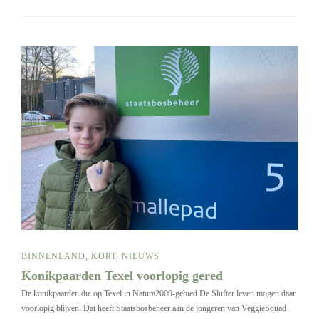
BINNENLAND
,
KORT
,
NIEUWS
Konikpaarden Texel voorlopig gered
De konikpaarden die op Texel in Natura2000-gebied De Slufter leven mogen daar
voorlopig blijven. Dat heeft Staatsbosbeheer aan de jongeren van VeggieSquad