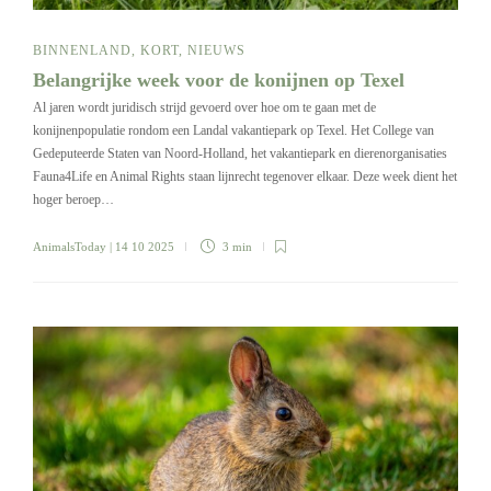
BINNENLAND
,
KORT
,
NIEUWS
Belangrijke week voor de konijnen op Texel
Al jaren wordt juridisch strijd gevoerd over hoe om te gaan met de
konijnenpopulatie rondom een Landal vakantiepark op Texel. Het College van
Gedeputeerde Staten van Noord-Holland, het vakantiepark en dierenorganisaties
Fauna4Life en Animal Rights staan lijnrecht tegenover elkaar. Deze week dient het
hoger beroep…
AnimalsToday
| 14 10 2025
3 min