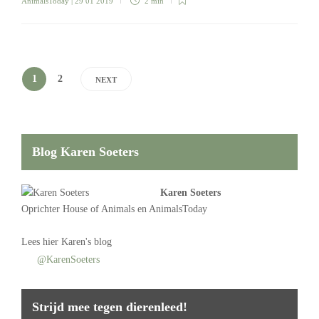
AnimalsToday
| 29 01 2019
2 min
1
2
NEXT
Blog Karen Soeters
Karen Soeters
Oprichter
House of Animals
en AnimalsToday
Lees
hier Karen's blog
@KarenSoeters
Strijd mee tegen dierenleed!