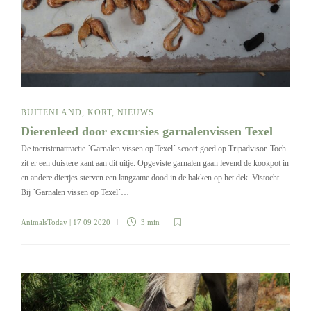
BUITENLAND
,
KORT
,
NIEUWS
Dierenleed door excursies garnalenvissen Texel
De toeristenattractie ´Garnalen vissen op Texel´ scoort goed op Tripadvisor. Toch
zit er een duistere kant aan dit uitje. Opgeviste garnalen gaan levend de kookpot in
en andere diertjes sterven een langzame dood in de bakken op het dek. Vistocht
Bij ´Garnalen vissen op Texel´…
AnimalsToday
| 17 09 2020
3 min