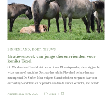
BINNENLAND
,
KORT
,
NIEUWS
Gratieverzoek van jonge dierenvrienden voor
koniks Texel
Op Waddeneiland Texel dreigt de slacht van 19 konikpaarden, die vorig jaar bij
wijze van proef vanuit het Oostvaardersveld in Flevoland verhuisden naar
natuurgebied De Slufter. Maar volgens Staatsbosbeheer zorgen ze daar voor
overlast bij wandelaars en de paarden zouden de duinen vernielen, met schade…
AnimalsToday
| 5 02 2020
3 min