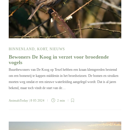
BINNENLAND
,
KORT
,
NIEUWS
Bewoners De Koog in verzet voor broedende
vogels
Buurtbewoners van De Koog op Texel hebben een kraan klemgereden bestemd
om een bomenrij te kappen middenin in het broedseizoen. De bomen en struiken
moeten weg omdat er een nieuwe waterleiding aangelegd wordt. Dat is al jaren
bekend, maar toch vindt de start van de…
AnimalsToday
| 8 05 2024
2 min