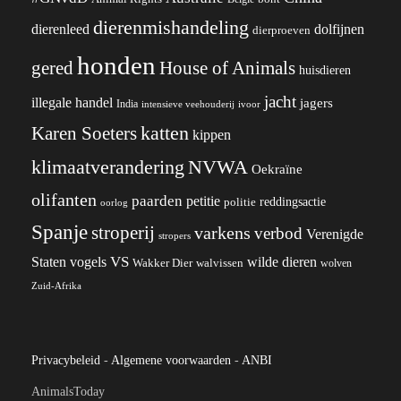
dierenmishandeling
dierenleed
dolfijnen
dierproeven
honden
gered
House of Animals
huisdieren
jacht
illegale handel
jagers
India
ivoor
intensieve veehouderij
katten
Karen Soeters
kippen
klimaatverandering
NVWA
Oekraïne
olifanten
paarden
petitie
reddingsactie
politie
oorlog
Spanje
stroperij
varkens
verbod
Verenigde
stropers
VS
wilde dieren
Staten
vogels
Wakker Dier
walvissen
wolven
Zuid-Afrika
Privacybeleid
-
Algemene voorwaarden
-
ANBI
AnimalsToday