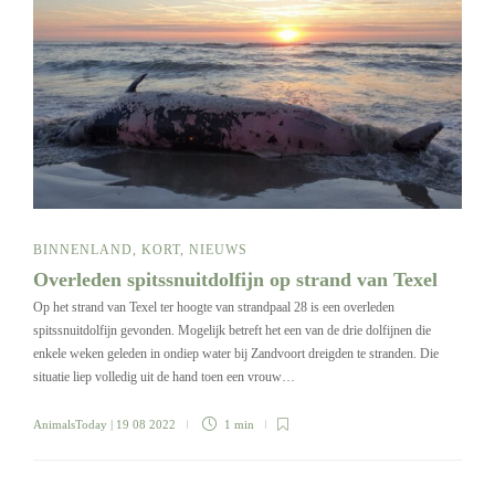
BINNENLAND
,
KORT
,
NIEUWS
Overleden spitssnuitdolfijn op strand van Texel
Op het strand van Texel ter hoogte van strandpaal 28 is een overleden
spitssnuitdolfijn gevonden. Mogelijk betreft het een van de drie dolfijnen die
enkele weken geleden in ondiep water bij Zandvoort dreigden te stranden. Die
situatie liep volledig uit de hand toen een vrouw…
AnimalsToday
| 19 08 2022
1 min