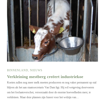
BINNENLAND
,
NIEUWS
Verkleining mestberg creëert industriekoe
Koeien zullen nog meer melk moeten produceren en nog vaker permanent op stal
blijven als het aan staatssecretaris Van Dam ligt. Hij wil wetgeving doorvoeren
om het fosfaatoverschot, veroorzaakt door de enorme hoeveelheden mest, te
verkleinen. Maar deze plannen zijn funest voor het welzijn van…