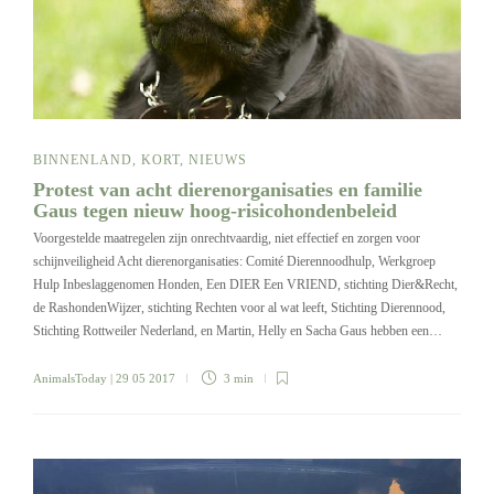
BINNENLAND
,
KORT
,
NIEUWS
Protest van acht dierenorganisaties en familie
Gaus tegen nieuw hoog-risicohondenbeleid
Voorgestelde maatregelen zijn onrechtvaardig, niet effectief en zorgen voor
schijnveiligheid Acht dierenorganisaties: Comité Dierennoodhulp, Werkgroep
Hulp Inbeslaggenomen Honden, Een DIER Een VRIEND, stichting Dier&Recht,
de RashondenWijzer, stichting Rechten voor al wat leeft, Stichting Dierennood,
Stichting Rottweiler Nederland, en Martin, Helly en Sacha Gaus hebben een…
AnimalsToday
| 29 05 2017
3 min