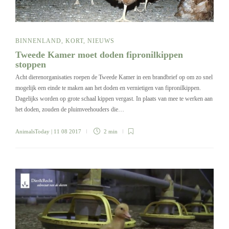
BINNENLAND
,
KORT
,
NIEUWS
Tweede Kamer moet doden fipronilkippen
stoppen
Acht dierenorganisaties roepen de Tweede Kamer in een brandbrief op om zo snel
mogelijk een einde te maken aan het doden en vernietigen van fipronilkippen.
Dagelijks worden op grote schaal kippen vergast. In plaats van mee te werken aan
het doden, zouden de pluimveehouders die…
AnimalsToday
| 11 08 2017
2 min