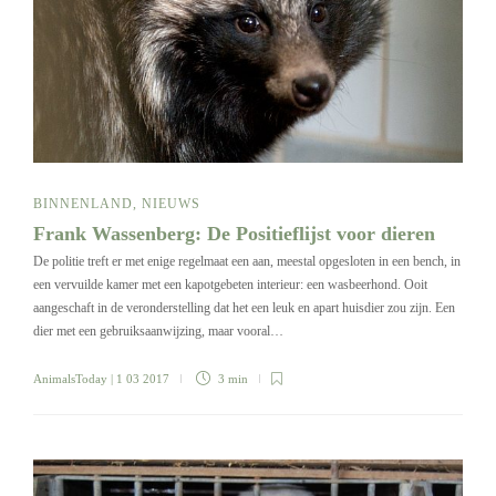
BINNENLAND
,
NIEUWS
Frank Wassenberg: De Positieflijst voor dieren
De politie treft er met enige regelmaat een aan, meestal opgesloten in een bench, in
een vervuilde kamer met een kapotgebeten interieur: een wasbeerhond. Ooit
aangeschaft in de veronderstelling dat het een leuk en apart huisdier zou zijn. Een
dier met een gebruiksaanwijzing, maar vooral…
AnimalsToday
| 1 03 2017
3 min