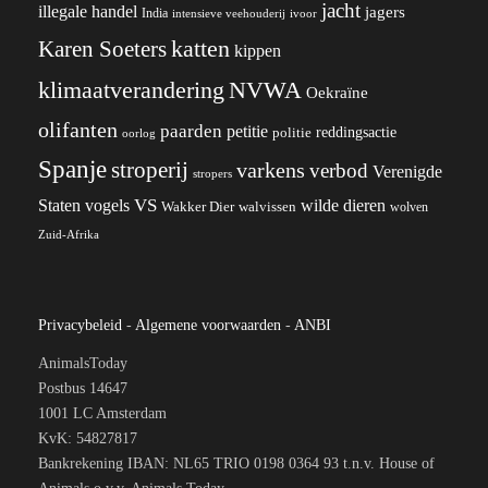
jacht
illegale handel
jagers
India
ivoor
intensieve veehouderij
katten
Karen Soeters
kippen
klimaatverandering
NVWA
Oekraïne
olifanten
paarden
petitie
reddingsactie
politie
oorlog
Spanje
stroperij
varkens
verbod
Verenigde
stropers
VS
wilde dieren
Staten
vogels
Wakker Dier
walvissen
wolven
Zuid-Afrika
Privacybeleid
-
Algemene voorwaarden
-
ANBI
AnimalsToday
Postbus 14647
1001 LC Amsterdam
KvK: 54827817
Bankrekening IBAN: NL65 TRIO 0198 0364 93 t.n.v. House of