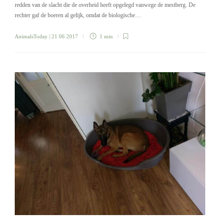
redden van de slacht die de overheid heeft opgelegd vanwege de mestberg. De
rechter gaf de boeren al gelijk, omdat de biologische…
AnimalsToday
| 21 06 2017
1 min