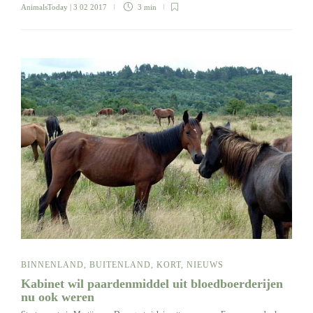
AnimalsToday
| 3 02 2017
3 min
BINNENLAND
,
BUITENLAND
,
KORT
,
NIEUWS
Kabinet wil paardenmiddel uit bloedboerderijen
nu ook weren