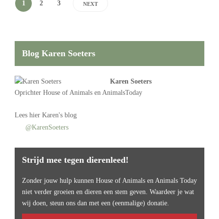
1
2
3
NEXT
Blog Karen Soeters
Karen Soeters
Oprichter
House of Animals
en AnimalsToday
Lees
hier Karen's blog
@KarenSoeters
Strijd mee tegen dierenleed!
Zonder jouw hulp kunnen House of Animals en Animals Today
niet verder groeien en dieren een stem geven. Waardeer je wat
wij doen, steun ons dan met een (eenmalige) donatie.