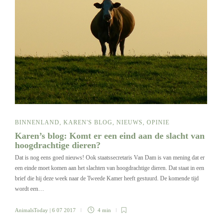
BINNENLAND
,
KAREN'S BLOG
,
NIEUWS
,
OPINIE
Karen’s blog: Komt er een eind aan de slacht van
hoogdrachtige dieren?
Dat is nog eens goed nieuws! Ook staatssecretaris Van Dam is van mening dat er
een einde moet komen aan het slachten van hoogdrachtige dieren. Dat staat in een
brief die hij deze week naar de Tweede Kamer heeft gestuurd. De komende tijd
wordt een…
AnimalsToday
| 6 07 2017
4 min