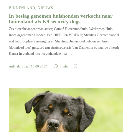
BINNENLAND
,
NIEUWS
In beslag genomen huishonden verkocht naar
buitenland als K9 security dogs
Zes dierenbelangenorganisaties; Comité Dierennoodhulp; Werkgroep Hulp
Inbeslaggenomen Honden; Een DIER Een VRIEND; Stichting Rechten voor al
wat leeft, Sophia-Vereeniging en Stichting Dierennood hebben een brief
(download hier) gestuurd aan staatssecretaris Van Dam en in cc naar de Tweede
Kamer in verband met het verhandelen van…
AnimalsToday
| 13 06 2017
3 min