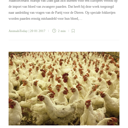
Staatssecretaris Martijn van Dam gaat zich inzetten voor een Europees verbod op
de import van bloed van zwangere paarden. Dat heeft hij deze week toegezegd
naar aanleiding van vragen van de Partij voor de Dieren. Op speciale fokkerijen
worden paarden ernstig mishandeld voor hun bloed,…
AnimalsToday
| 20 01 2017
2 min