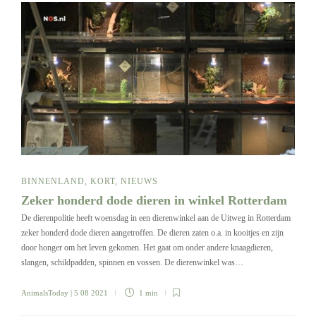
BINNENLAND
,
KORT
,
NIEUWS
Zeker honderd dode dieren in winkel Rotterdam
De dierenpolitie heeft woensdag in een dierenwinkel aan de Uitweg in Rotterdam
zeker honderd dode dieren aangetroffen. De dieren zaten o.a. in kooitjes en zijn
door honger om het leven gekomen. Het gaat om onder andere knaagdieren,
slangen, schildpadden, spinnen en vossen. De dierenwinkel was…
AnimalsToday
| 5 08 2021
1 min