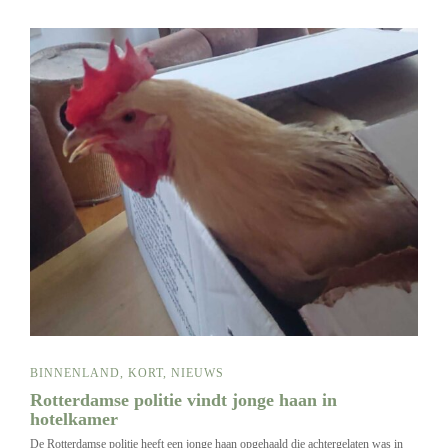
BINNENLAND
,
KORT
,
NIEUWS
Rotterdamse politie vindt jonge haan in
hotelkamer
De Rotterdamse politie heeft een jonge haan opgehaald die achtergelaten was in