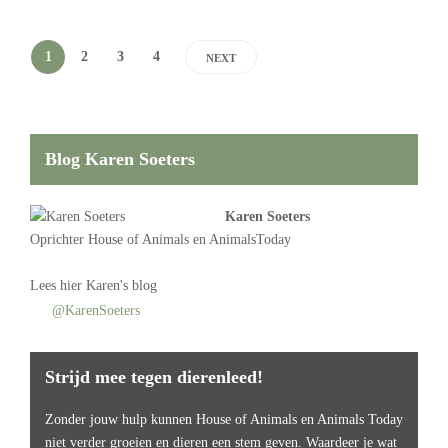
1
2
3
4
NEXT
Blog Karen Soeters
Karen Soeters
Oprichter
House of Animals
en AnimalsToday
Lees
hier Karen's blog
@KarenSoeters
Strijd mee tegen dierenleed!
Zonder jouw hulp kunnen House of Animals en Animals Today
niet verder groeien en dieren een stem geven. Waardeer je wat