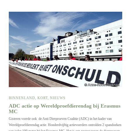
BINNENLAND
,
KORT
,
NIEUWS
ADC actie op Wereldproefdierendag bij Erasmus
MC
Gisteren voerde ook de Anti Dierproeven Coalitie (ADC) in het kader van
Wereldproefdierendag actie. Honderdvijftig actievoerders ontrolden 2 spandoeken