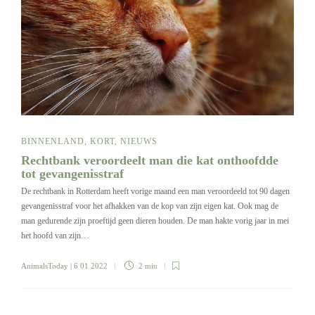
BINNENLAND
,
KORT
,
NIEUWS
Rechtbank veroordeelt man die kat onthoofdde
tot gevangenisstraf
De rechtbank in Rotterdam heeft vorige maand een man veroordeeld tot 90 dagen
gevangenisstraf voor het afhakken van de kop van zijn eigen kat. Ook mag de
man gedurende zijn proeftijd geen dieren houden. De man hakte vorig jaar in mei
het hoofd van zijn…
AnimalsToday
| 6 01 2022
2 min