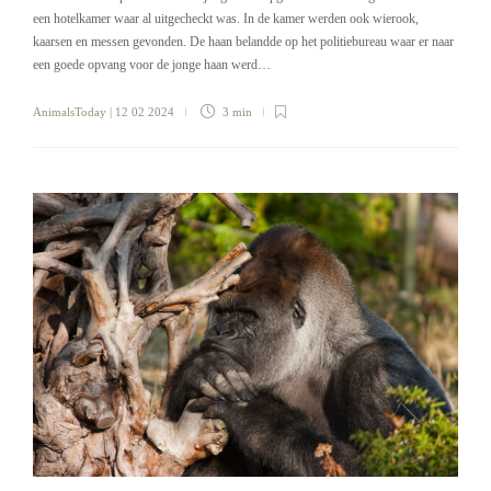
een hotelkamer waar al uitgecheckt was. In de kamer werden ook wierook,
kaarsen en messen gevonden. De haan belandde op het politiebureau waar er naar
een goede opvang voor de jonge haan werd…
AnimalsToday
| 12 02 2024
3 min