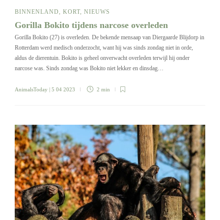
BINNENLAND
,
KORT
,
NIEUWS
Gorilla Bokito tijdens narcose overleden
Gorilla Bokito (27) is overleden. De bekende mensaap van Diergaarde Blijdorp in
Rotterdam werd medisch onderzocht, want hij was sinds zondag niet in orde,
aldus de dierentuin. Bokito is geheel onverwacht overleden terwijl hij onder
narcose was. Sinds zondag was Bokito niet lekker en dinsdag…
AnimalsToday
| 5 04 2023
2 min