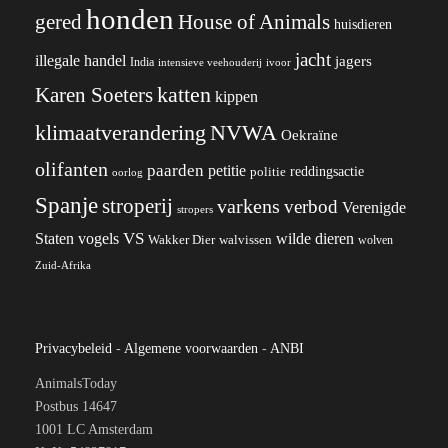
honden
gered
House of Animals
huisdieren
jacht
illegale handel
jagers
India
ivoor
intensieve veehouderij
katten
Karen Soeters
kippen
klimaatverandering
NVWA
Oekraïne
olifanten
paarden
petitie
reddingsactie
politie
oorlog
Spanje
stroperij
varkens
verbod
Verenigde
stropers
VS
wilde dieren
Staten
vogels
Wakker Dier
walvissen
wolven
Zuid-Afrika
Privacybeleid
-
Algemene voorwaarden
-
ANBI
AnimalsToday
Postbus 14647
1001 LC Amsterdam