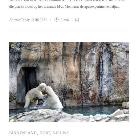
van ieder 100 meter bij het Erasmus MC. Het is een protest tegen de dierproeven
die plaatsvinden op het Erasmus MC. Met name de apenexperimenten zijn…
AnimalsToday
| 5 06 2021
2 min
BINNENLAND
,
KORT
,
NIEUWS