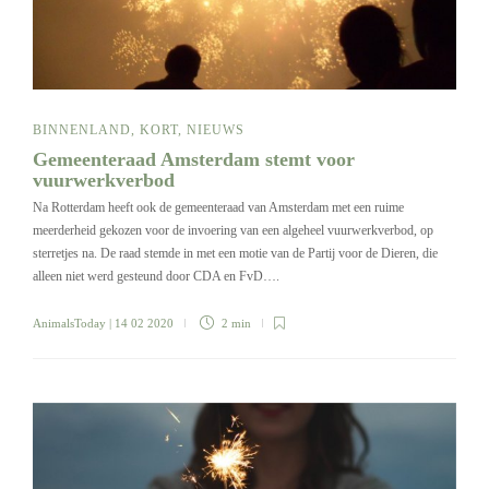
BINNENLAND
,
KORT
,
NIEUWS
Gemeenteraad Amsterdam stemt voor
vuurwerkverbod
Na Rotterdam heeft ook de gemeenteraad van Amsterdam met een ruime
meerderheid gekozen voor de invoering van een algeheel vuurwerkverbod, op
sterretjes na. De raad stemde in met een motie van de Partij voor de Dieren, die
alleen niet werd gesteund door CDA en FvD….
AnimalsToday
| 14 02 2020
2 min