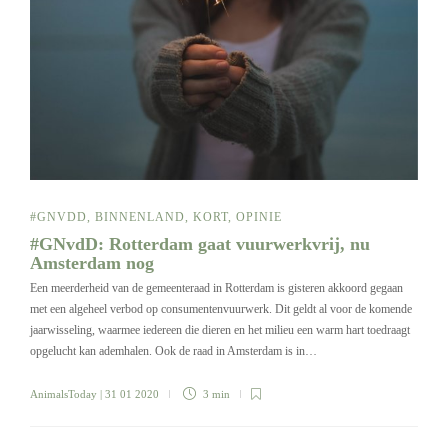
#GNVDD
,
BINNENLAND
,
KORT
,
OPINIE
#GNvdD: Rotterdam gaat vuurwerkvrij, nu
Amsterdam nog
Een meerderheid van de gemeenteraad in Rotterdam is gisteren akkoord gegaan
met een algeheel verbod op consumentenvuurwerk. Dit geldt al voor de komende
jaarwisseling, waarmee iedereen die dieren en het milieu een warm hart toedraagt
opgelucht kan ademhalen. Ook de raad in Amsterdam is in…
AnimalsToday
| 31 01 2020
3 min