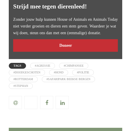
Strijd mee tegen dierenleed!
Zonder jouw hulp kunnen House of Animals en Animals Today
niet verder groeien en dieren een stem geven. Waardeer je wat
wij doen, steun ons dan met een (eenmalige) donatie.
Doneer
TAGS
#AGRESSIE
#CHIMPANSEE
#DOODGESCHOTEN
#HOND
#POLITIE
#ROTTERDAM
#SAFARIPARK BEEKSE BERGEN
#STEPHAN