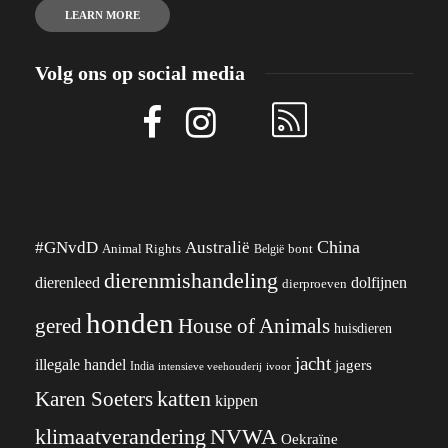
LEARN MORE
Volg ons op social media
China
#GNvdD
Australië
Animal Rights
België
bont
dierenmishandeling
dierenleed
dolfijnen
dierproeven
honden
gered
House of Animals
huisdieren
jacht
illegale handel
jagers
India
ivoor
intensieve veehouderij
katten
Karen Soeters
kippen
klimaatverandering
NVWA
Oekraïne