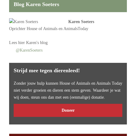
Blog Karen Soeters
Karen Soeters
Oprichter
House of Animals
en AnimalsToday
Lees
hier Karen's blog
@KarenSoeters
Strijd mee tegen dierenleed!
Zonder jouw hulp kunnen House of Animals en Animals Today
niet verder groeien en dieren een stem geven. Waardeer je wat
wij doen, steun ons dan met een (eenmalige) donatie.
Doneer