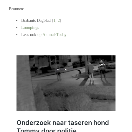
Bronnen:
Brabants Dagblad [
1
,
2
]
Looopings
Lees ook
op AnimalsToday
:
.