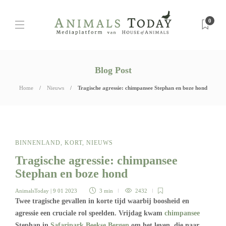
0
Blog Post
Home
Nieuws
Tragische agressie: chimpansee Stephan en boze hond
BINNENLAND
,
KORT
,
NIEUWS
Tragische agressie: chimpansee
Stephan en boze hond
AnimalsToday
| 9 01 2023
3 min
2432
Twee tragische gevallen in korte tijd waarbij boosheid en
agressie een cruciale rol speelden. Vrijdag kwam
chimpansee
Stephan in
Safaripark Beekse Bergen
om het leven, die naar