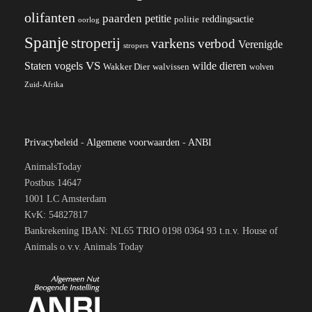
olifanten
paarden
petitie
reddingsactie
politie
oorlog
Spanje
stroperij
varkens
verbod
Verenigde
stropers
VS
wilde dieren
Staten
vogels
Wakker Dier
walvissen
wolven
Zuid-Afrika
Privacybeleid
-
Algemene voorwaarden
-
ANBI
AnimalsToday
Postbus 14647
1001 LC Amsterdam
KvK: 54827817
Bankrekening IBAN: NL65 TRIO 0198 0364 93 t.n.v. House of
Animals o.v.v. Animals Today