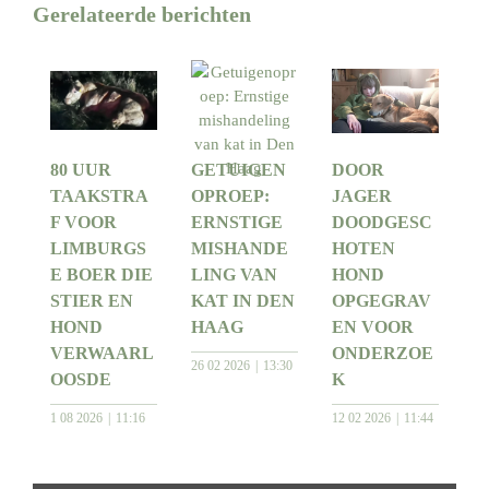
Gerelateerde berichten
80 UUR
GETUIGEN
DOOR
TAAKSTRA
OPROEP:
JAGER
F VOOR
ERNSTIGE
DOODGESC
LIMBURGS
MISHANDE
HOTEN
E BOER DIE
LING VAN
HOND
STIER EN
KAT IN DEN
OPGEGRAV
HOND
HAAG
EN VOOR
VERWAARL
ONDERZOE
26 02 2026
13:30
OOSDE
K
1 08 2026
11:16
12 02 2026
11:44