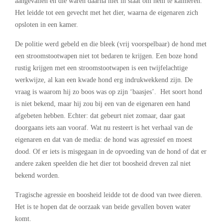
aangevallen en die waren daarna niet in staat om hem te kalmeren.
Het leidde tot een gevecht met het dier, waarna de eigenaren zich
opsloten in een kamer.
De politie werd gebeld en die bleek (vrij voorspelbaar) de hond met
een stroomstootwapen niet tot bedaren te krijgen. Een boze hond
rustig krijgen met een stroomstootwapen is een twijfelachtige
werkwijze, al kan een kwade hond erg indrukwekkend zijn. De
vraag is waarom hij zo boos was op zijn ‘baasjes’. Het soort hond
is niet bekend, maar hij zou bij een van de eigenaren een hand
afgebeten hebben. Echter: dat gebeurt niet zomaar, daar gaat
doorgaans iets aan vooraf. Wat nu resteert is het verhaal van de
eigenaren en dat van de media: de hond was agressief en moest
dood. Of er iets is misgegaan in de opvoeding van de hond of dat er
andere zaken speelden die het dier tot boosheid dreven zal niet
bekend worden.
Tragische agressie en boosheid leidde tot de dood van twee dieren.
Het is te hopen dat de oorzaak van beide gevallen boven water
komt.