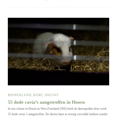
BINNENLAND
,
KORT
,
NIEUWS
55 dode cavia’s aangetroffen in Hoorn
In een schuur in Hoorn in West-Friesland (NH) heeft de dierenpolitie deze week
55 dode cavia ’s aangetroffen. De dieren laten in ernstig vervuilde hokken zonder