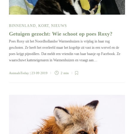
BINNENLAND
,
KORT
,
NIEUWS
Getuigen gezocht: Wie schoot op poes Roxy?
Poes Roxy uit het Noordhollandse Warmenhuizen is vrijdag in haar rug
geschoten. Ze heeft het overleefd maar het kogeltje zit vast in een wervel en de
poes krijgt pijnstillers. Dat meldt een vriendin van haar baasje op Facebook. Ze
waarschuwt katteneigenaren in Warmenhuizen en vraagt aan…
AnimalsToday
| 23 09 2019
2 min