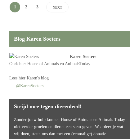
1
2
3
NEXT
Blog Karen Soeters
Karen Soeters
Oprichter
House of Animals
en AnimalsToday
Lees
hier Karen's blog
@KarenSoeters
Strijd mee tegen dierenleed!
Zonder jouw hulp kunnen House of Animals en Animals Today
niet verder groeien en dieren een stem geven. Waardeer je wat
wij doen, steun ons dan met een (eenmalige) donatie.