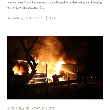
voer en water. De politie vermoedt dat de dieren door ondervoeding en uitdroging
om het leven zijn gekomen. In…
AnimalsToday
| 27 03 2020
1 min
BINNENLAND
,
KORT
,
NIEUWS