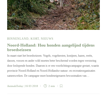
BINNENLAND
,
KORT
,
NIEUWS
Noord-Holland: Hou honden aangelijnd tijdens
broedseizoen
In maart start het broedseizoen. Vogels, vogelnesten, konijnen, hazen, reeën,
dassen, vossen en ander wild moeten beter beschermd worden tegen verstoring
door loslopende honden. Daarom is er een voorlichtingscampagne gestart, waarin
provincie Noord-Holland en Noord-Hollandse natuur- en recreatieorganisaties
samenwerken. De campagne moet hondeneigenaren bewustmaken van…
AnimalsToday
| 16 03 2018
2 min