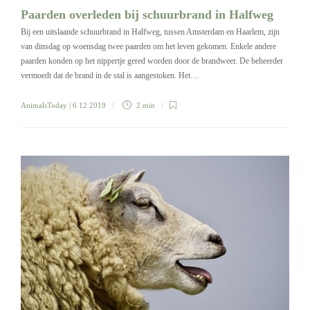
Paarden overleden bij schuurbrand in Halfweg
Bij een uitslaande schuurbrand in Halfweg, tussen Amsterdam en Haarlem, zijn
van dinsdag op woensdag twee paarden om het leven gekomen. Enkele andere
paarden konden op het nippertje gered worden door de brandweer. De beheerder
vermoedt dat de brand in de stal is aangestoken. Het…
AnimalsToday
| 6 12 2019
2 min