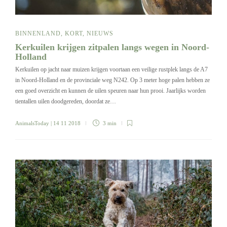
BINNENLAND
,
KORT
,
NIEUWS
Kerkuilen krijgen zitpalen langs wegen in Noord-
Holland
Kerkuilen op jacht naar muizen krijgen voortaan een veilige rustplek langs de A7
in Noord-Holland en de provinciale weg N242. Op 3 meter hoge palen hebben ze
een goed overzicht en kunnen de uilen speuren naar hun prooi. Jaarlijks worden
tientallen uilen doodgereden, doordat ze…
AnimalsToday
| 14 11 2018
3 min