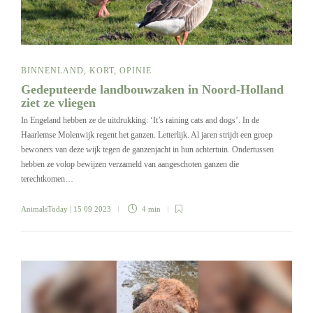
BINNENLAND
,
KORT
,
OPINIE
Gedeputeerde landbouwzaken in Noord-Holland
ziet ze vliegen
In Engeland hebben ze de uitdrukking: ‘It’s raining cats and dogs’. In de
Haarlemse Molenwijk regent het ganzen. Letterlijk. Al jaren strijdt een groep
bewoners van deze wijk tegen de ganzenjacht in hun achtertuin. Ondertussen
hebben ze volop bewijzen verzameld van aangeschoten ganzen die
terechtkomen…
AnimalsToday
| 15 09 2023
4 min