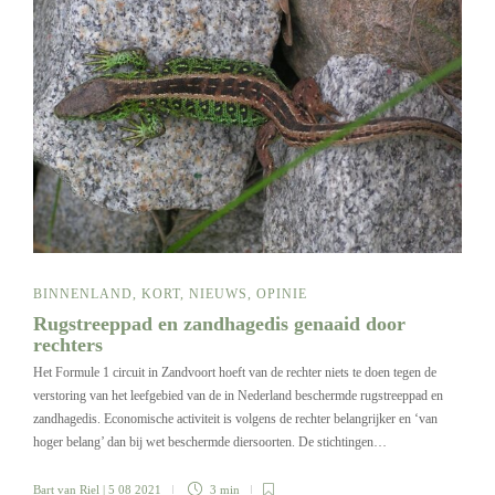
BINNENLAND
,
KORT
,
NIEUWS
,
OPINIE
Rugstreeppad en zandhagedis genaaid door
rechters
Het Formule 1 circuit in Zandvoort hoeft van de rechter niets te doen tegen de
verstoring van het leefgebied van de in Nederland beschermde rugstreeppad en
zandhagedis. Economische activiteit is volgens de rechter belangrijker en ‘van
hoger belang’ dan bij wet beschermde diersoorten. De stichtingen…
Bart van Riel
| 5 08 2021
3 min