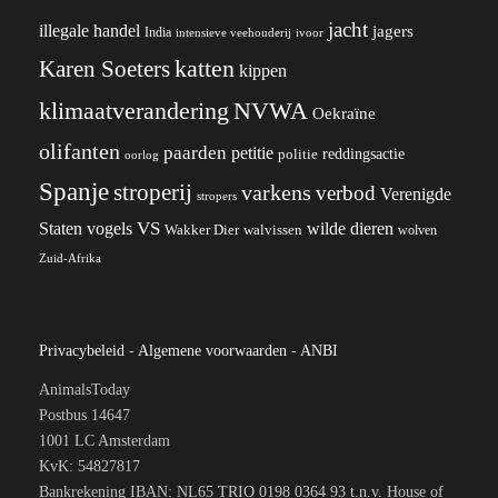
jacht
illegale handel
jagers
India
ivoor
intensieve veehouderij
katten
Karen Soeters
kippen
klimaatverandering
NVWA
Oekraïne
olifanten
paarden
petitie
reddingsactie
politie
oorlog
Spanje
stroperij
varkens
verbod
Verenigde
stropers
VS
wilde dieren
Staten
vogels
Wakker Dier
walvissen
wolven
Zuid-Afrika
Privacybeleid
-
Algemene voorwaarden
-
ANBI
AnimalsToday
Postbus 14647
1001 LC Amsterdam
KvK: 54827817
Bankrekening IBAN: NL65 TRIO 0198 0364 93 t.n.v. House of