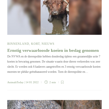
BINNENLAND
,
KORT
,
NIEUWS
Ernstig verwaarloosde koeien in beslag genomen
De NVWA en de dierenpolitie hebben donderdag tijdens een gezamenlijke actie 7
koeien in bewaring genomen. De situatie waarin deze dieren verkeerden was zeer
slecht. Er werden ook 6 kadavers aangetroffen en 3 ernstig verwaarloosde koeien
moesten ter plekke geëuthanaseerd worden. Toen de dierenpolitie en…
AnimalsToday
| 14 01 2022
2 min