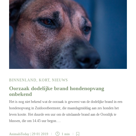
BINNENLAND
,
KORT
,
NIEUWS
Oorzaak dodelijke brand hondenopvang
onbekend
Het is nog niet bekend wat de oorzaak is geweest van de dodelijke brand in een
hondenopvang in Zuidoostbeemster, die maandagmiddag aan zes honden het
leven kostte. Het duurde een uur om de uitslaande brand aan de Oostdijk te
blussen, die om 14.45 uur begon….
AnimalsToday
| 29 01 2019
1 min