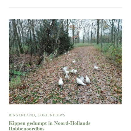
BINNENLAND
,
KORT
,
NIEUWS
Kippen gedumpt in Noord-Hollands
Robbenoordbos