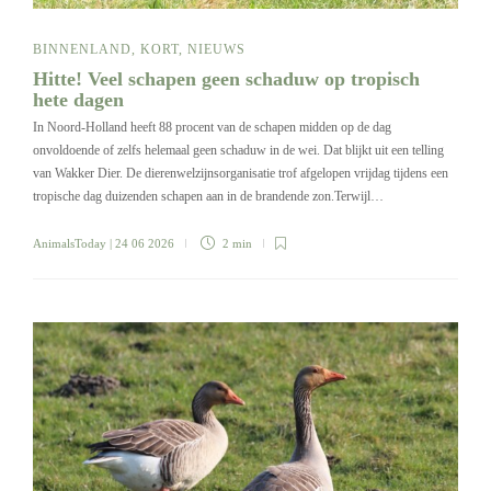
BINNENLAND
,
KORT
,
NIEUWS
Hitte! Veel schapen geen schaduw op tropisch
hete dagen
In Noord-Holland heeft 88 procent van de schapen midden op de dag
onvoldoende of zelfs helemaal geen schaduw in de wei. Dat blijkt uit een telling
van Wakker Dier. De dierenwelzijnsorganisatie trof afgelopen vrijdag tijdens een
tropische dag duizenden schapen aan in de brandende zon.Terwijl…
AnimalsToday
| 24 06 2026
2 min