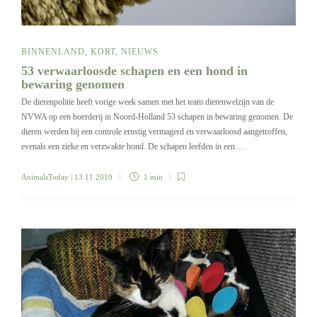
BINNENLAND
,
KORT
,
NIEUWS
53 verwaarloosde schapen en een hond in
bewaring genomen
De dierenpolitie heeft vorige week samen met het team dierenwelzijn van de
NVWA op een boerderij in Noord-Holland 53 schapen in bewaring genomen. De
dieren werden bij een controle ernstig vermagerd en verwaarloosd aangetroffen,
evenals een zieke en verzwakte hond. De schapen leefden in een…
AnimalsToday
| 13 11 2019
1 min