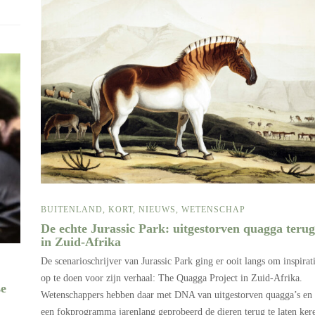
BUITENLAND
,
KORT
,
NIEUWS
,
WETENSCHAP
De echte Jurassic Park: uitgestorven quagga terug
in Zuid-Afrika
De scenarioschrijver van Jurassic Park ging er ooit langs om inspirat
op te doen voor zijn verhaal: The Quagga Project in Zuid-Afrika.
se
Wetenschappers hebben daar met DNA van uitgestorven quagga’s en
een fokprogramma jarenlang geprobeerd de dieren terug te laten ker