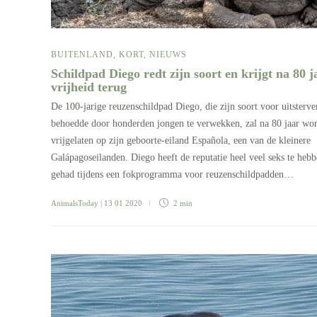
BUITENLAND
,
KORT
,
NIEUWS
Schildpad Diego redt zijn soort en krijgt na 80 j
vrijheid terug
De 100-jarige reuzenschildpad Diego, die zijn soort voor uitsterve
behoedde door honderden jongen te verwekken, zal na 80 jaar wo
vrijgelaten op zijn geboorte-eiland Española, een van de kleinere
Galápagoseilanden. Diego heeft de reputatie heel veel seks te heb
gehad tijdens een fokprogramma voor reuzenschildpadden…
AnimalsToday
| 13 01 2020
2 min