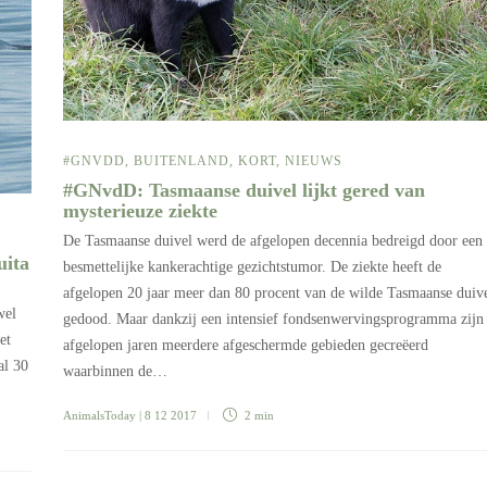
#GNVDD
,
BUITENLAND
,
KORT
,
NIEUWS
#GNvdD: Tasmaanse duivel lijkt gered van
mysterieuze ziekte
De Tasmaanse duivel werd de afgelopen decennia bedreigd door een
uita
besmettelijke kankerachtige gezichtstumor. De ziekte heeft de
afgelopen 20 jaar meer dan 80 procent van de wilde Tasmaanse duiv
wel
gedood. Maar dankzij een intensief fondsenwervingsprogramma zijn
et
afgelopen jaren meerdere afgeschermde gebieden gecreëerd
al 30
waarbinnen de…
AnimalsToday
| 8 12 2017
2 min