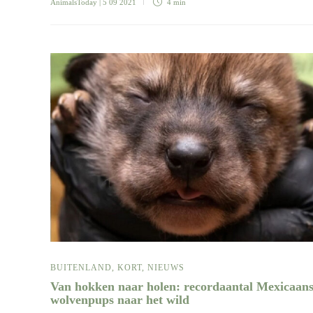
AnimalsToday
| 5 09 2021
4 min
BUITENLAND
,
KORT
,
NIEUWS
Van hokken naar holen: recordaantal Mexicaan
wolvenpups naar het wild