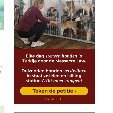
uth
e