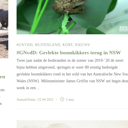
#GNVDD
,
BUITENLAND
,
KORT
,
NIEUWS
#GNvdD: Gevlekte boomkikkers terug in NSW
Twee jaar nadat de bosbranden in de zomer van 2019-’20 de soort
bijna hebben uitgeroeid, springen er weer 80 ernstig bedreigde
gevlekte boomkikkers rond in het wild van het Australische New So
rn
Wales (NSW). Milieuminister James Griffin van NSW zei begin dez
week in een…
 om
e
AnimalsToday
| 22 04 2022
2 min
an