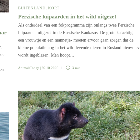
BUITENLAND
,
KORT
Perzische luipaarden in het wild uitgezet
Als onderdeel van een fokprogramma zijn onlangs twee Perzische
aar
luipaarden uitgezet in de Russische Kaukasus. De grote katachtigen -
een vrouwtje en een mannetje- moeten ervoor gaan zorgen dat de
n
kleine populatie nog in het wild levende dieren in Rusland nieuw le
rden
wordt ingeblazen. Men hoopt…
AnimalsToday
| 29 10 2020
3 min
ben