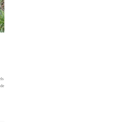
els
 de