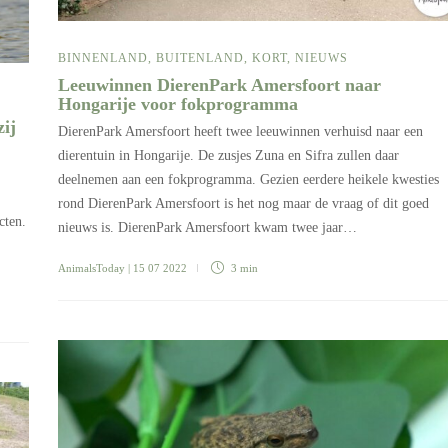
BINNENLAND
,
BUITENLAND
,
KORT
,
NIEUWS
Leeuwinnen DierenPark Amersfoort naar
Hongarije voor fokprogramma
ij
DierenPark Amersfoort heeft twee leeuwinnen verhuisd naar een
dierentuin in Hongarije. De zusjes Zuna en Sifra zullen daar
deelnemen aan een fokprogramma. Gezien eerdere heikele kwesties
rond DierenPark Amersfoort is het nog maar de vraag of dit goed
cten.
nieuws is. DierenPark Amersfoort kwam twee jaar…
AnimalsToday
| 15 07 2022
3 min