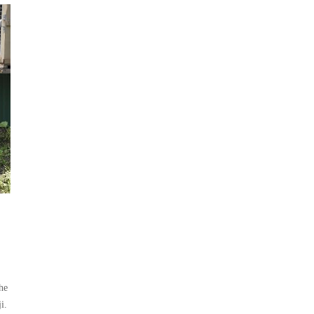
he
i.