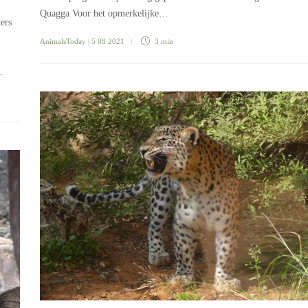
Quagga Voor het opmerkelijke…
ers
AnimalsToday
| 5 08 2021
3 min
…