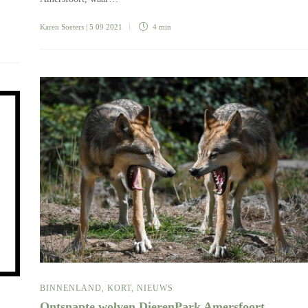
Karen Soeters
| 5 09 2021
4 min
BINNENLAND
,
KORT
,
NIEUWS
Ontsnapte wolven DierenPark Amersfoort