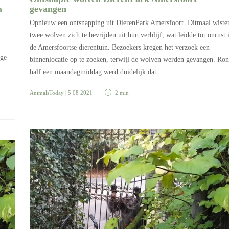
gevangen
n
Opnieuw een ontsnapping uit DierenPark Amersfoort. Ditmaal wiste
twee wolven zich te bevrijden uit hun verblijf, wat leidde tot onrust 
de Amersfoortse dierentuin. Bezoekers kregen het verzoek een
ege
binnenlocatie op te zoeken, terwijl de wolven werden gevangen. Ro
half een maandagmiddag werd duidelijk dat…
AnimalsToday
| 5 08 2021
2 min