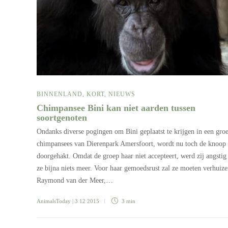
BINNENLAND
,
KORT
,
NIEUWS
Chimpansee Bini kan niet aarden tussen
soortgenoten
Ondanks diverse pogingen om Bini geplaatst te krijgen in een gro
chimpansees van Dierenpark Amersfoort, wordt nu toch de knoop
doorgehakt. Omdat de groep haar niet accepteert, werd zij angstig 
ze bijna niets meer. Voor haar gemoedsrust zal ze moeten verhuize
Raymond van der Meer,…
AnimalsToday
| 3 12 2015
3 min