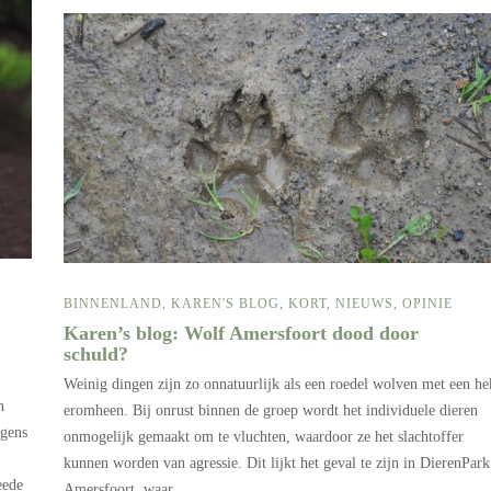
BINNENLAND
,
KAREN'S BLOG
,
KORT
,
NIEUWS
,
OPINIE
Karen’s blog: Wolf Amersfoort dood door
schuld?
Weinig dingen zijn zo onnatuurlijk als een roedel wolven met een he
n
eromheen. Bij onrust binnen de groep wordt het individuele dieren
lgens
onmogelijk gemaakt om te vluchten, waardoor ze het slachtoffer
kunnen worden van agressie. Dit lijkt het geval te zijn in DierenPark
eede
Amersfoort, waar…