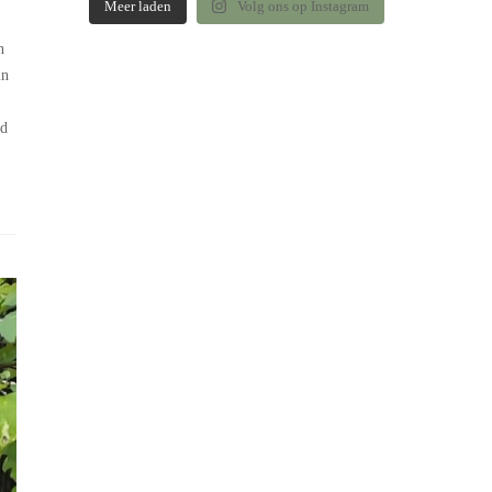
Meer laden
Volg ons op Instagram
n
in
nd