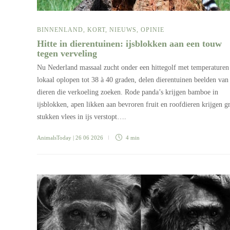
BINNENLAND
,
KORT
,
NIEUWS
,
OPINIE
Hitte in dierentuinen: ijsblokken aan een touw
tegen verveling
Nu Nederland massaal zucht onder een hittegolf met temperaturen
lokaal oplopen tot 38 à 40 graden, delen dierentuinen beelden van
dieren die verkoeling zoeken. Rode panda’s krijgen bamboe in
ijsblokken, apen likken aan bevroren fruit en roofdieren krijgen g
stukken vlees in ijs verstopt….
AnimalsToday
| 26 06 2026
4 min