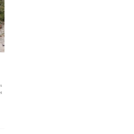
ns
et