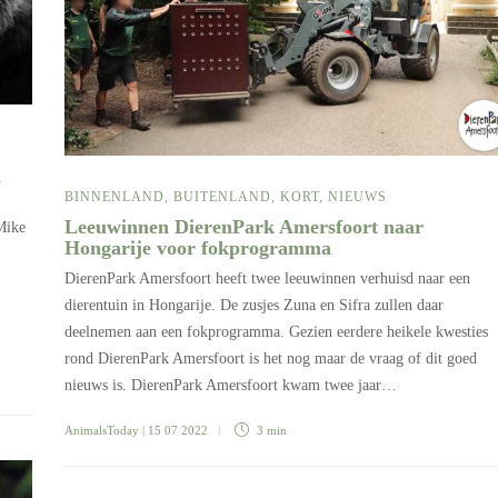
n
BINNENLAND
,
BUITENLAND
,
KORT
,
NIEUWS
Leeuwinnen DierenPark Amersfoort naar
Mike
Hongarije voor fokprogramma
DierenPark Amersfoort heeft twee leeuwinnen verhuisd naar een
dierentuin in Hongarije. De zusjes Zuna en Sifra zullen daar
deelnemen aan een fokprogramma. Gezien eerdere heikele kwesties
rond DierenPark Amersfoort is het nog maar de vraag of dit goed
nieuws is. DierenPark Amersfoort kwam twee jaar…
AnimalsToday
| 15 07 2022
3 min