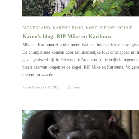
BINNENLAND
,
KAREN'S BLOG
,
KORT
,
NIEUWS
,
OPINIE
Karen’s blog: RIP Mike en Karibuna
Mike en Karibuna zijn niet meer. Wat een intens triest nieuws gist
De chimpansees konden door een menselijke fout ontsnappen uit 
gevangenisverblijf in Dierenpark Amersfoort, de vrijheid tegemoet
plaats daarvan kregen ze de kogel. RIP Mike en Karibuna. Volgen
dierentuin was de…
Karen Soeters
| 4 11 2020
5 min