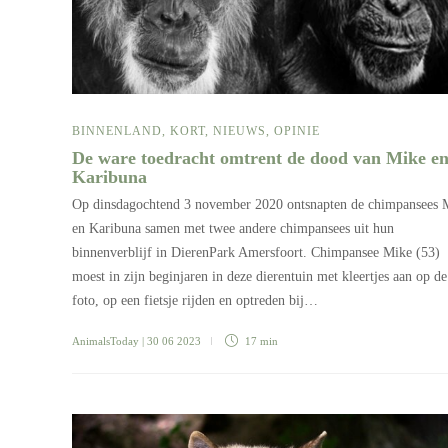
BINNENLAND
,
KORT
,
NIEUWS
,
OPINIE
De ware toedracht omtrent de dood van Mike e
Karibuna
Op dinsdagochtend 3 november 2020 ontsnapten de chimpansees 
en Karibuna samen met twee andere chimpansees uit hun
binnenverblijf in DierenPark Amersfoort. Chimpansee Mike (53)
moest in zijn beginjaren in deze dierentuin met kleertjes aan op de
foto, op een fietsje rijden en optreden bij…
AnimalsToday
| 30 06 2023
17 min