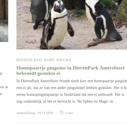
BINNENLAND
,
KORT
,
NIEUWS
Homopaartje pinguïns in DierenPark Amersfoort
bebroedt gestolen ei
ep
In DierenPark Amersfoort broedt sinds kort een homopaartje pinguï
en at
een ei uit, dat ze van een ander pinguïnstel hebben gestolen. Het is h
n.
eerste homopinguïnpaartje in Nederland dat een ei uitbroedt. Het is
nog onduidelijk of het ei bevrucht is. Na Sphen en Magic in…
AnimalsToday
| 19 11 2019
2 min