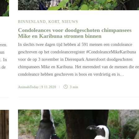
BINNENLAND
,
KORT
,
NIEUWS
Condoleances voor doodgeschoten chimpansees
Mike en Karibuna stromen binnen
In slechts twee dagen tijd hebben al 591 mensen een condoleance
eren.
geschreven op het condoleanceregister #CondoleanceMikeKaribuna
hun
voor de op 3 november in Dierenpark Amersfoort doodgeschoten
. In
chimpansees Mike en Karibuna. Het merendeel van de mensen die e
s de
condoleance hebben geschreven is boos en verdrietig en is…
AnimalsToday
| 9 11 2020
3 min