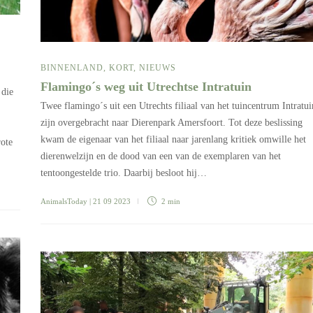
BINNENLAND
,
KORT
,
NIEUWS
Flamingo´s weg uit Utrechtse Intratuin
 die
Twee flamingo´s uit een Utrechts filiaal van het tuincentrum Intratui
zijn overgebracht naar Dierenpark Amersfoort. Tot deze beslissing
kwam de eigenaar van het filiaal naar jarenlang kritiek omwille het
rote
dierenwelzijn en de dood van een van de exemplaren van het
tentoongestelde trio. Daarbij besloot hij…
AnimalsToday
| 21 09 2023
2 min