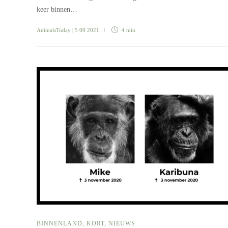
keer binnen…
AnimalsToday
| 5 09 2021
4 min
BINNENLAND
,
KORT
,
NIEUWS