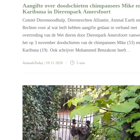
Aangifte over doodschieten chimpansees Mike e
Karibuna in Dierenpark Amersfoort
Comité Dierennoodhulp, Dierenrechten Alliantie, Animal Earth en
Rechten voor al wat leeft hebben aangifte gedaan in verband met
overtreding van de Wet dieren door Dierenpark Amersfoort vanw
het op 3 november doodschieten van de chimpansees Mike (53) en
Karibuna (19). Ook schrijver Mohammed Benzakour heeft…
AnimalsToday
| 19 11 2020
5 min