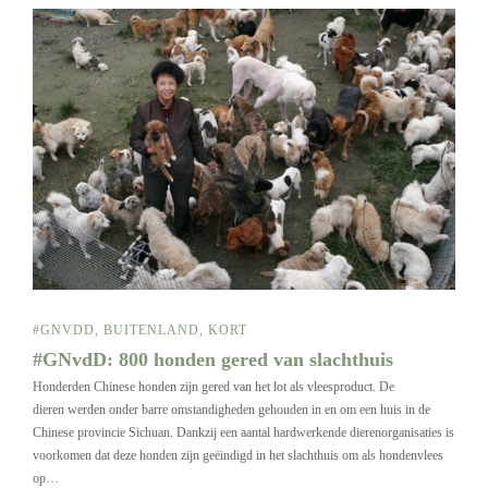
#GNVDD
,
BUITENLAND
,
KORT
#GNvdD: 800 honden gered van slachthuis
Honderden Chinese honden zijn gered van het lot als vleesproduct. De
dieren werden onder barre omstandigheden gehouden in en om een huis in de
Chinese provincie Sichuan. Dankzij een aantal hardwerkende dierenorganisaties is
voorkomen dat deze honden zijn geëindigd in het slachthuis om als hondenvlees
op…