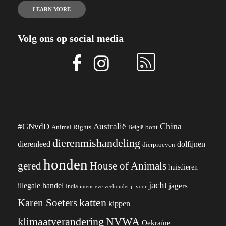
LEARN MORE
Volg ons op social media
China
#GNvdD
Australië
Animal Rights
België
bont
dierenmishandeling
dierenleed
dolfijnen
dierproeven
honden
gered
House of Animals
huisdieren
jacht
illegale handel
jagers
India
ivoor
intensieve veehouderij
katten
Karen Soeters
kippen
klimaatverandering
NVWA
Oekraïne