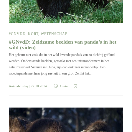
#GNVDD
,
KORT
,
WETENSCHAP
#GNvdD: Zeldzame beelden van panda’s in het
wild (video)
Het gebeurt niet vaak dat in het wild levende panda’s van zo dichtbij gefilmd
worden. Onderstaande beelden, gemaakt met een infraroodcamera in het
natuurreservaat Sichuan in China, zijn dan ook zeer uitzonderlijk. Een
moederpanda met haar jong rust uit in een grot. Ze likt het…
AnimalsToday
| 22 10 2014
1 min