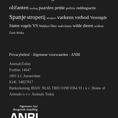
olifanten
paarden
petitie
reddingsactie
politie
oorlog
Spanje
stroperij
varkens
verbod
Verenigde
stropers
VS
wilde dieren
Staten
vogels
Wakker Dier
walvissen
wolven
Zuid-Afrika
Privacybeleid
-
Algemene voorwaarden
-
ANBI
AnimalsToday
Postbus 14647
1001 LC Amsterdam
KvK: 54827817
Bankrekening IBAN: NL65 TRIO 0198 0364 93 t.n.v. House of
Animals o.v.v. Animals Today