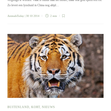
vergiftigd te worden. Vaak is blinde haat het motief, maar ook geld speelt een rol.
Zo levert een lynxhuid in China nog altijd…
AnimalsToday
| 30 10 2014
2 min
BUITENLAND
,
KORT
,
NIEUWS