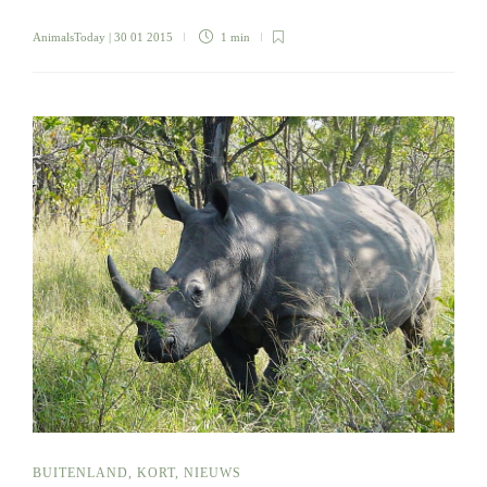
AnimalsToday
| 30 01 2015
1 min
BUITENLAND
,
KORT
,
NIEUWS