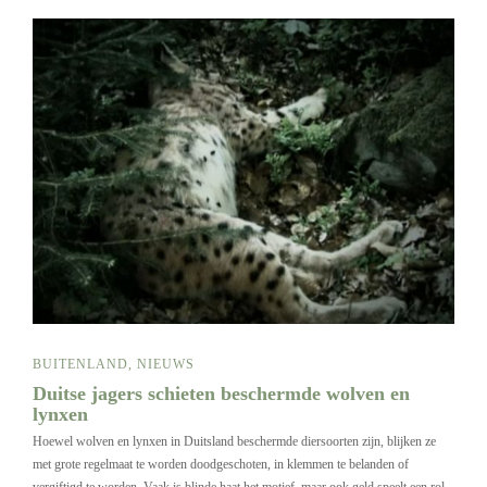
BUITENLAND
,
NIEUWS
Duitse jagers schieten beschermde wolven en
lynxen
Hoewel wolven en lynxen in Duitsland beschermde diersoorten zijn, blijken ze
met grote regelmaat te worden doodgeschoten, in klemmen te belanden of