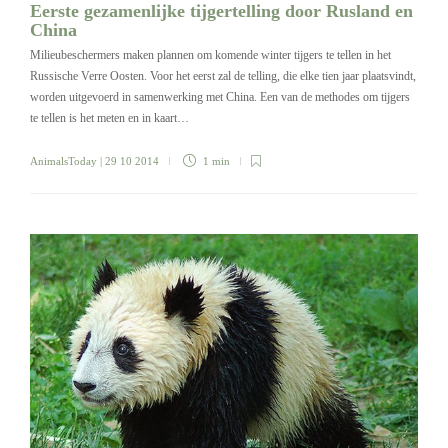
Eerste gezamenlijke tijgertelling door Rusland en
China
Milieubeschermers maken plannen om komende winter tijgers te tellen in het
Russische Verre Oosten. Voor het eerst zal de telling, die elke tien jaar plaatsvindt,
worden uitgevoerd in samenwerking met China. Een van de methodes om tijgers
te tellen is het meten en in kaart…
AnimalsToday
| 29 10 2014
1 min