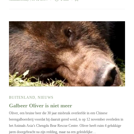
BUITENLAND
,
NIEUWS
Galbeer Oliver is niet meer
Oliver, een bruine beer die 30 jaar misbruik overleefde in een Chinese
berengalboerderij voordat hij daaruit gered werd, is op 12 november overleden in
het Animals Asia’s Chengdu Bear Rescue Centre. Oliver heeft ruim 4 gelukkige
jaren doorgebracht na zijn redding, maar na een geleidelijke…