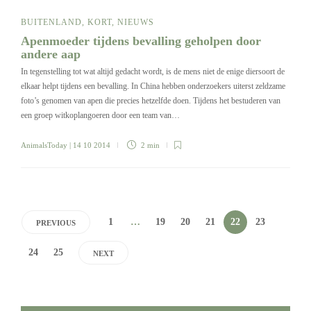
BUITENLAND
,
KORT
,
NIEUWS
Apenmoeder tijdens bevalling geholpen door
andere aap
In tegenstelling tot wat altijd gedacht wordt, is de mens niet de enige diersoort de
elkaar helpt tijdens een bevalling. In China hebben onderzoekers uiterst zeldzame
foto’s genomen van apen die precies hetzelfde doen. Tijdens het bestuderen van
een groep witkoplangoeren door een team van…
AnimalsToday
| 14 10 2014
2 min
1
…
19
20
21
22
23
PREVIOUS
24
25
NEXT