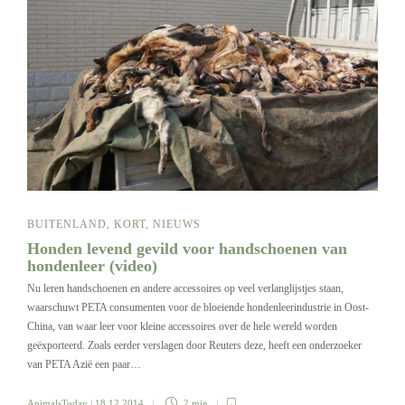
BUITENLAND
,
KORT
,
NIEUWS
Honden levend gevild voor handschoenen van
hondenleer (video)
Nu leren handschoenen en andere accessoires op veel verlanglijstjes staan,
waarschuwt PETA consumenten voor de bloeiende hondenleerindustrie in Oost-
China, van waar leer voor kleine accessoires over de hele wereld worden
geëxporteerd. Zoals eerder verslagen door Reuters deze, heeft een onderzoeker
van PETA Azië een paar…
AnimalsToday
| 18 12 2014
2 min