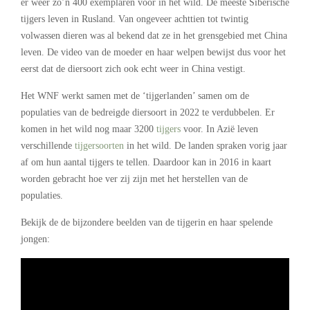
er weer zo’n 400 exemplaren voor in het wild. De meeste Siberische
tijgers leven in Rusland. Van ongeveer achttien tot twintig
volwassen dieren was al bekend dat ze in het grensgebied met China
leven. De video van de moeder en haar welpen bewijst dus voor het
eerst dat de diersoort zich ook echt weer in China vestigt.
Het WNF werkt samen met de ‘tijgerlanden’ samen om de
populaties van de bedreigde diersoort in 2022 te verdubbelen. Er
komen in het wild nog maar 3200
tijgers
voor. In Azië leven
verschillende
tijgersoorten
in het wild. De landen spraken vorig jaar
af om hun aantal tijgers te tellen. Daardoor kan in 2016 in kaart
worden gebracht hoe ver zij zijn met het herstellen van de
populaties.
Bekijk de de bijzondere beelden van de tijgerin en haar spelende
jongen: