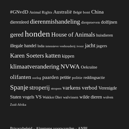
China
#GNvdD
Australië
Animal Rights
België
bont
dierenmishandeling
dierenleed
dolfijnen
dierproeven
honden
gered
House of Animals
huisdieren
jacht
illegale handel
jagers
India
ivoor
intensieve veehouderij
katten
Karen Soeters
kippen
klimaatverandering
NVWA
Oekraïne
olifanten
paarden
petitie
reddingsactie
politie
oorlog
Spanje
stroperij
varkens
verbod
Verenigde
stropers
VS
Staten
vogels
wilde dieren
Wakker Dier
walvissen
wolven
Zuid-Afrika
Privacybeleid
-
Algemene voorwaarden
-
ANBI