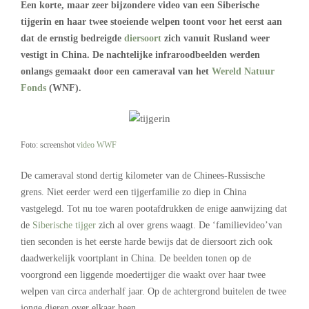
Een korte, maar zeer bijzondere video van een Siberische
tijgerin en haar twee stoeiende welpen toont voor het eerst aan
dat de ernstig bedreigde
diersoort
zich vanuit Rusland weer
vestigt in China. De nachtelijke infraroodbeelden werden
onlangs gemaakt door een cameraval van het
Wereld Natuur
Fonds
(WNF).
Foto: screenshot
video WWF
De cameraval stond dertig kilometer van de Chinees-Russische
grens. Niet eerder werd een tijgerfamilie zo diep in China
vastgelegd. Tot nu toe waren pootafdrukken de enige aanwijzing dat
de
Siberische tijger
zich al over grens waagt. De ‘familievideo’van
tien seconden is het eerste harde bewijs dat de diersoort zich ook
daadwerkelijk voortplant in China. De beelden tonen op de
voorgrond een liggende moedertijger die waakt over haar twee
welpen van circa anderhalf jaar. Op de achtergrond buitelen de twee
jonge dieren over elkaar heen.