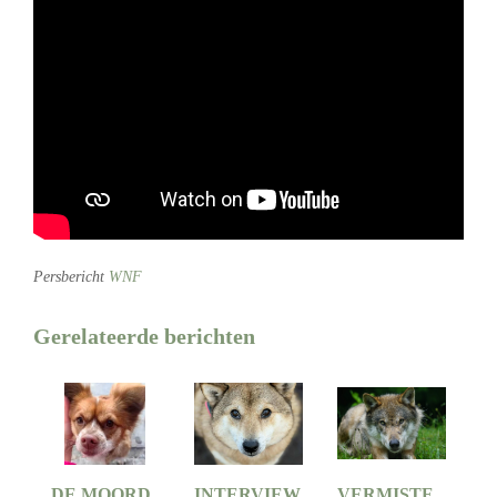
Persbericht
WNF
Gerelateerde berichten
DE MOORD
INTERVIEW
VERMISTE