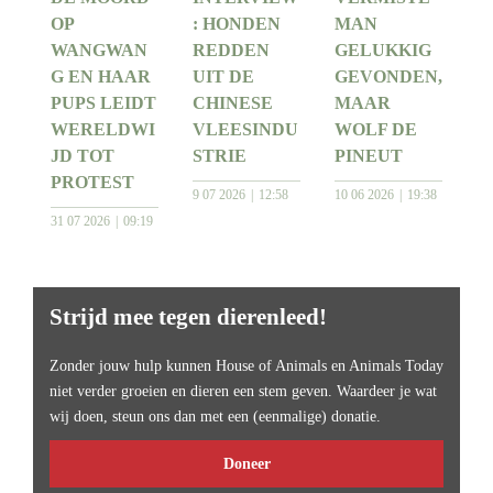
OP
: HONDEN
MAN
WANGWAN
REDDEN
GELUKKIG
G EN HAAR
UIT DE
GEVONDEN,
PUPS LEIDT
CHINESE
MAAR
WERELDWI
VLEESINDU
WOLF DE
JD TOT
STRIE
PINEUT
PROTEST
9 07 2026
12:58
10 06 2026
19:38
31 07 2026
09:19
Strijd mee tegen dierenleed!
Zonder jouw hulp kunnen House of Animals en Animals Today
niet verder groeien en dieren een stem geven. Waardeer je wat
wij doen, steun ons dan met een (eenmalige) donatie.
Doneer