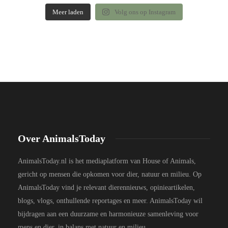
Meer laden
Volg ons op Instagram
Over AnimalsToday
AnimalsToday.nl is het mediaplatform van House of Animals,
gericht op mensen die opkomen voor dier, natuur en milieu. Op
AnimalsToday vind je relevant dierennieuws, opinieartikelen,
blogs, vlogs, onthullende reportages en meer. AnimalsToday wil
bijdragen aan een duurzame en harmonieuze samenleving voor
mens en dier, in balans met natuur en milieu.