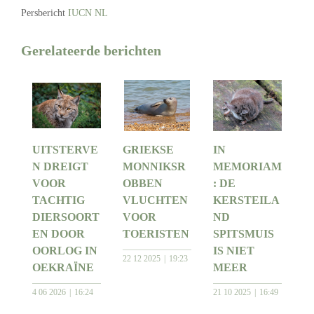
Persbericht
IUCN NL
Gerelateerde berichten
UITSTERVE
GRIEKSE
IN
N DREIGT
MONNIKSR
MEMORIAM
VOOR
OBBEN
: DE
TACHTIG
VLUCHTEN
KERSTEILA
DIERSOORT
VOOR
ND
EN DOOR
TOERISTEN
SPITSMUIS
OORLOG IN
IS NIET
22 12 2025
19:23
OEKRAÏNE
MEER
4 06 2026
16:24
21 10 2025
16:49