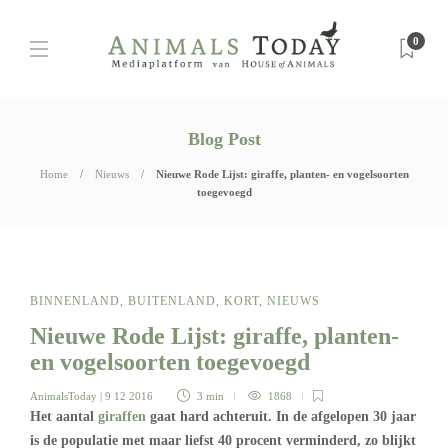
0
Blog Post
Home
Nieuws
Nieuwe Rode Lijst: giraffe, planten- en vogelsoorten
toegevoegd
BINNENLAND
,
BUITENLAND
,
KORT
,
NIEUWS
Nieuwe Rode Lijst: giraffe, planten-
en vogelsoorten toegevoegd
AnimalsToday
| 9 12 2016
3 min
1868
Het aantal
giraffen
gaat hard achteruit. In de afgelopen 30 jaar
is de populatie met maar liefst 40 procent verminderd, zo blijkt