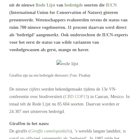
uit de nieuwe
Rode Lijst
van
bedreigde
soorten die
IUCN
(International Union for Conservation of Nature) gisteren
presenteerde. Wetenschappers evalueerden tevens de status van
ruim 700 nieuwe vogelsoorten. 11 procent daarvan werd direct
als ‘bedreigd’ aangemerkt. Ook onderzochten de IUCN-experts
voor het eerst de status van wilde varianten van
voedselgewassen als gerst, mango en haver.
Giraffen zijn nu een bedreigde diersoort | Foto: Pixabay
De nieuwe cijfers werden bekendgemaakt tijdens de 13e VN-
conferentie over biodiversiteit (
CBD COP13
) in Cancun, Mexico. In
totaal telt de Rode Lijst nu 85.604 soorten. Daarvan worden er
24.307 met uitsterven bedreigd.
Giraffen in het nauw
De giraffe (
Giraffa camelopardalis
), ’s werelds langste landdier, is
vanaf nu officieel aangemerkt als ‘bedreigd’. In 1985 telde het