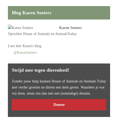
Blog Karen Soeters
Karen Soeters
Oprichter
House of Animals
en AnimalsToday
Lees
hier Karen's blog
@KarenSoeters
Strijd mee tegen dierenleed!
Zonder jouw hulp kunnen House of Animals en Animals Today
niet verder groeien en dieren een stem geven. Waardeer je wat
wij doen, steun ons dan met een (eenmalige) donatie.
Doneer