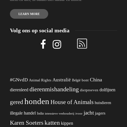
LEARN MORE
Volg ons op social media
China
#GNvdD
Australië
Animal Rights
België
bont
dierenmishandeling
dierenleed
dolfijnen
dierproeven
honden
gered
House of Animals
huisdieren
jacht
illegale handel
jagers
India
ivoor
intensieve veehouderij
katten
Karen Soeters
kippen