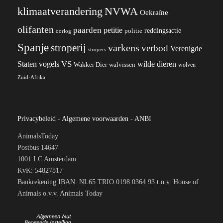
klimaatverandering
NVWA
Oekraïne
olifanten
paarden
petitie
reddingsactie
politie
oorlog
Spanje
stroperij
varkens
verbod
Verenigde
stropers
VS
wilde dieren
Staten
vogels
Wakker Dier
walvissen
wolven
Zuid-Afrika
Privacybeleid
-
Algemene voorwaarden
-
ANBI
AnimalsToday
Postbus 14647
1001 LC Amsterdam
KvK: 54827817
Bankrekening IBAN: NL65 TRIO 0198 0364 93 t.n.v. House of
Animals o.v.v. Animals Today