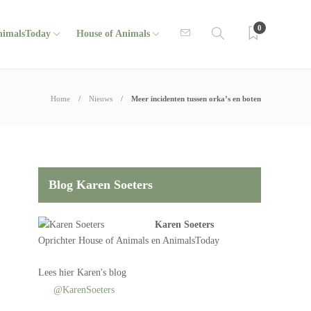
0
nimalsToday
House of Animals
Home
Nieuws
Meer incidenten tussen orka’s en boten
Blog Karen Soeters
Karen Soeters
Oprichter
House of Animals
en AnimalsToday
Lees
hier Karen's blog
@KarenSoeters