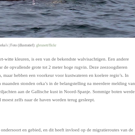
ka’s | Foto (illustratief):
gbrunett/flickr
rt-witte kleuren, is een van de bekendste walvisachtigen. Een andere
ar de opvallende grote tot 2 meter hoge rugvin. Deze zeezoogdieren
, maar hebben een voorkeur voor kustwateren en koelere regio’s. In
n maanden stonden orka’s in de belangstelling na meerdere melding van
zeiljachten aan de Gallische kust in Noord-Spanje. Sommige boten werd
l moest zelfs naar de haven worden terug gesleept.
r ondersoort en gebied, en dit heeft invloed op de migratieroutes van de