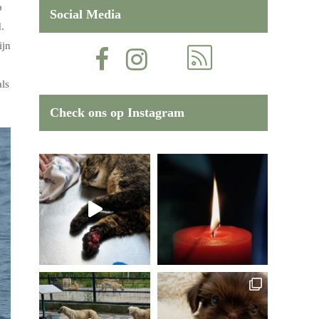
p
Social Media
.
ijn
ls
Check ons op Instagram