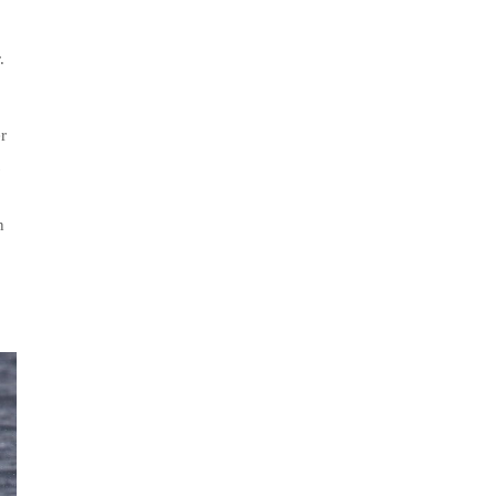
.
r
n