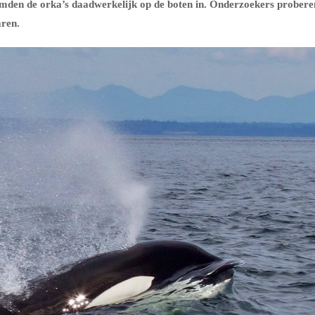
amden de orka’s daadwerkelijk op de boten in. Onderzoekers probere
aren.