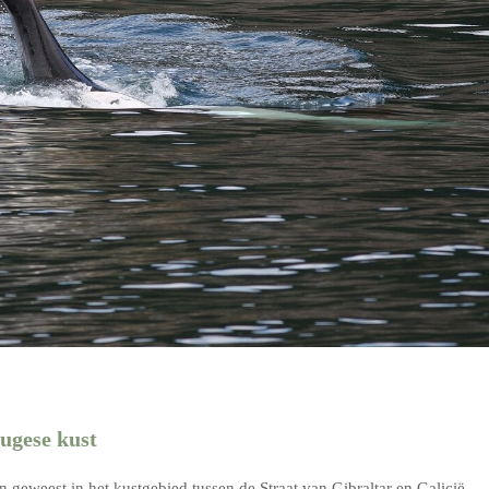
ugese kust
geweest in het kustgebied tussen de Straat van Gibraltar en Galicië