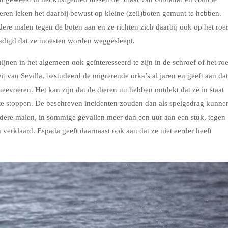
ieren leken het daarbij bewust op kleine (zeil)boten gemunt te hebben.
ere malen tegen de boten aan en ze richten zich daarbij ook op het roer
adigd dat ze moesten worden weggesleept.
chijnen in het algemeen ook geïnteresseerd te zijn in de schroef of het roe
t van Sevilla, bestudeerd de migrerende orka’s al jaren en geeft aan dat
 meevoeren. Het kan zijn dat de dieren nu hebben ontdekt dat ze in staat
s te stoppen. De beschreven incidenten zouden dan als spelgedrag kunne
dere malen, in sommige gevallen meer dan een uur aan een stuk, tegen
erklaard. Espada geeft daarnaast ook aan dat ze niet eerder heeft