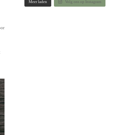
Meer laden
Volg ons op Instagram
oor
t