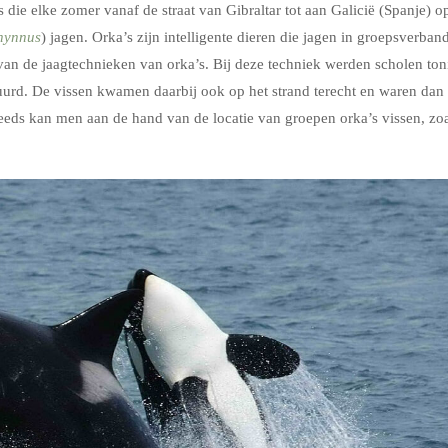
 die elke zomer vanaf de straat van Gibraltar tot aan Galicië (Spanje) o
hynnus
) jagen. Orka’s zijn intelligente dieren die jagen in groepsverband
 van de jaagtechnieken van orka’s. Bij deze techniek werden scholen ton
tuurd. De vissen kwamen daarbij ook op het strand terecht en waren dan
eds kan men aan de hand van de locatie van groepen orka’s vissen, zoa