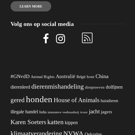
LEARN MORE
Volg ons op social media
China
#GNvdD
Australië
Animal Rights
België
bont
dierenmishandeling
dierenleed
dolfijnen
dierproeven
honden
gered
House of Animals
huisdieren
jacht
illegale handel
jagers
India
ivoor
intensieve veehouderij
katten
Karen Soeters
kippen
klimaatverandering
NVWA
Oekraïne