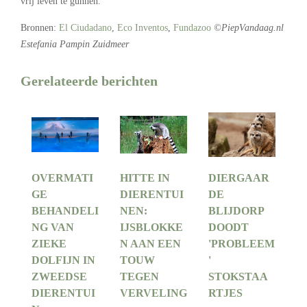
vrij leven te gunnen.
Bronnen:
El Ciudadano
,
Eco Inventos
,
Fundazoo
©PiepVandaag.nl
Estefania Pampin Zuidmeer
Gerelateerde berichten
OVERMATI
HITTE IN
DIERGAAR
GE
DIERENTUI
DE
BEHANDELI
NEN:
BLIJDORP
NG VAN
IJSBLOKKE
DOODT
ZIEKE
N AAN EEN
'PROBLEEM
DOLFIJN IN
TOUW
'
ZWEEDSE
TEGEN
STOKSTAA
DIERENTUI
VERVELING
RTJES