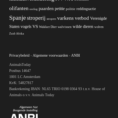
olifanten
paarden
petitie
reddingsactie
politie
oorlog
Spanje
stroperij
varkens
verbod
Verenigde
stropers
VS
wilde dieren
Staten
vogels
Wakker Dier
walvissen
wolven
Zuid-Afrika
Privacybeleid
-
Algemene voorwaarden
-
ANBI
AnimalsToday
Postbus 14647
1001 LC Amsterdam
KvK: 54827817
Bankrekening IBAN: NL65 TRIO 0198 0364 93 t.n.v. House of
Animals o.v.v. Animals Today