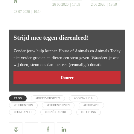
N
26 06 2026
17:59
2 06 2026
13:59
23 07 2026
10:14
Strijd mee tegen dierenleed!
Zonder jouw hulp kunnen House of Animals en Animals Today
niet verder groeien en dieren een stem geven. Waardeer je wat
wij doen, steun ons dan met een (eenmalige) donatie.
Doneer
TAGS
#BIODIVERSITEIT
#COSTA RICA
#DIERENTUIN
#DIERENTUINEN
#EDUCATIE
#FUNDAZOO
#RENÉ CASTRO
#SLUITING