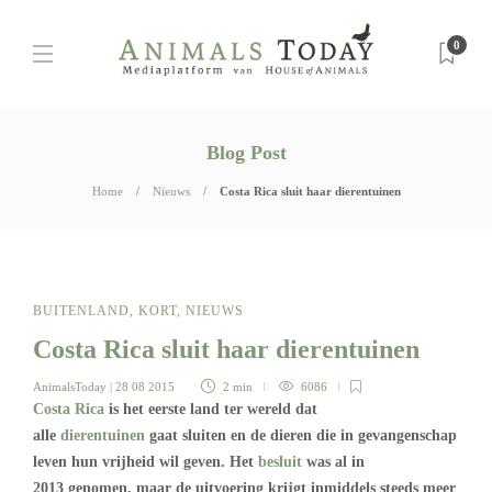
0
Blog Post
Home
Nieuws
Costa Rica sluit haar dierentuinen
BUITENLAND
,
KORT
,
NIEUWS
Costa Rica sluit haar dierentuinen
AnimalsToday
| 28 08 2015
2 min
6086
Costa Rica
is het eerste land ter wereld dat
alle
dierentuinen
gaat sluiten en de dieren die in gevangenschap
leven hun vrijheid wil geven. Het
besluit
was al in
2013 genomen, maar de uitvoering krijgt inmiddels steeds meer