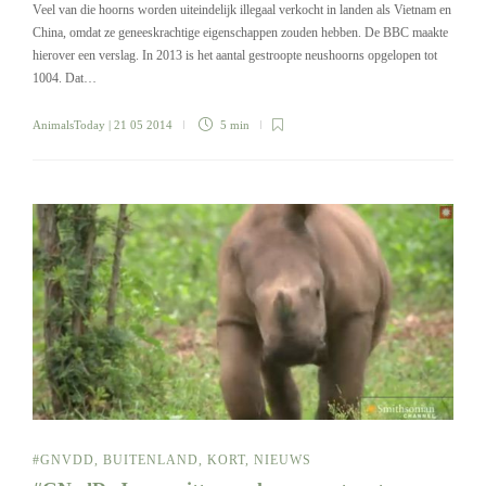
Veel van die hoorns worden uiteindelijk illegaal verkocht in landen als Vietnam en
China, omdat ze geneeskrachtige eigenschappen zouden hebben. De BBC maakte
hierover een verslag. In 2013 is het aantal gestroopte neushoorns opgelopen tot
1004. Dat…
AnimalsToday
| 21 05 2014
5 min
#GNVDD
,
BUITENLAND
,
KORT
,
NIEUWS