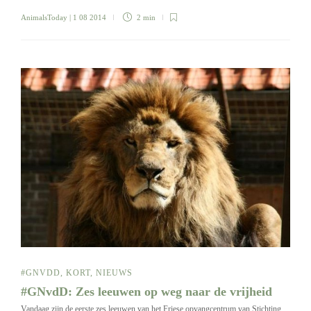
AnimalsToday
| 1 08 2014
2 min
#GNVDD
,
KORT
,
NIEUWS
#GNvdD: Zes leeuwen op weg naar de vrijheid
Vandaag zijn de eerste zes leeuwen van het Friese opvangcentrum van Stichting