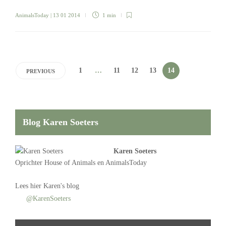
AnimalsToday
| 13 01 2014
1 min
1
…
11
12
13
14
PREVIOUS
Blog Karen Soeters
Karen Soeters
Oprichter
House of Animals
en AnimalsToday
Lees
hier Karen's blog
@KarenSoeters