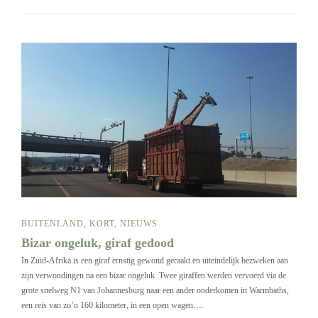
BUITENLAND
,
KORT
,
NIEUWS
Bizar ongeluk, giraf gedood
In Zuid-Afrika is een giraf ernstig gewond geraakt en uiteindelijk bezweken aan
zijn verwondingen na een bizar ongeluk. Twee giraffen werden vervoerd via de
grote snelweg N1 van Johannesburg naar een ander onderkomen in Warmbaths,
een reis van zo’n 160 kilometer, in een open wagen….