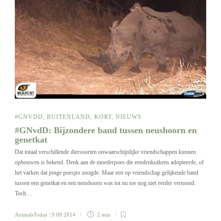
#GNVDD
,
BUITENLAND
,
KORT
,
NIEUWS
#GNvdD: Bijzondere band tussen neushoorn en
genetkat
Dat totaal verschillende diersoorten onwaarschijnlijke vriendschappen kunnen
opbouwen is bekend. Denk aan de moederpoes die eendenkuikens adopteerde, of
het varken dat jonge poesjes zoogde. Maar een op vriendschap gelijkende band
tussen een genetkat en een neushoorn was tot nu toe nog niet eerder vertoond.
Toch…
AnimalsToday
| 9 09 2014
2 min