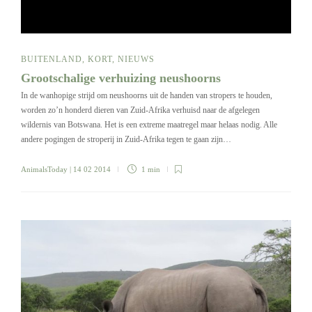
BUITENLAND
,
KORT
,
NIEUWS
Grootschalige verhuizing neushoorns
In de wanhopige strijd om neushoorns uit de handen van stropers te houden,
worden zo’n honderd dieren van Zuid-Afrika verhuisd naar de afgelegen
wildernis van Botswana. Het is een extreme maatregel maar helaas nodig. Alle
andere pogingen de stroperij in Zuid-Afrika tegen te gaan zijn…
AnimalsToday
| 14 02 2014
1 min