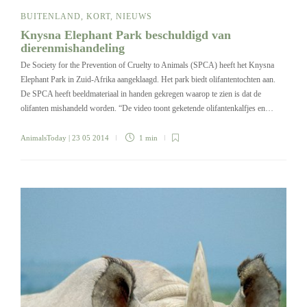
BUITENLAND
,
KORT
,
NIEUWS
Knysna Elephant Park beschuldigd van
dierenmishandeling
De Society for the Prevention of Cruelty to Animals (SPCA) heeft het Knysna
Elephant Park in Zuid-Afrika aangeklaagd. Het park biedt olifantentochten aan.
De SPCA heeft beeldmateriaal in handen gekregen waarop te zien is dat de
olifanten mishandeld worden. “De video toont geketende olifantenkalfjes en…
AnimalsToday
| 23 05 2014
1 min