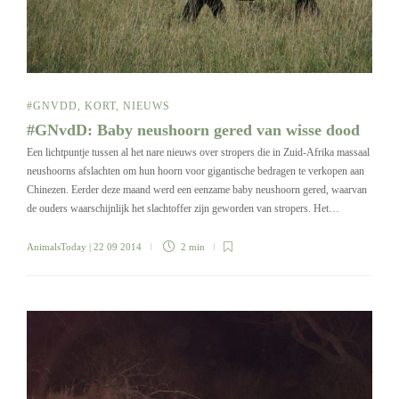
#GNVDD
,
KORT
,
NIEUWS
#GNvdD: Baby neushoorn gered van wisse dood
Een lichtpuntje tussen al het nare nieuws over stropers die in Zuid-Afrika massaal
neushoorns afslachten om hun hoorn voor gigantische bedragen te verkopen aan
Chinezen. Eerder deze maand werd een eenzame baby neushoorn gered, waarvan
de ouders waarschijnlijk het slachtoffer zijn geworden van stropers. Het…
AnimalsToday
| 22 09 2014
2 min