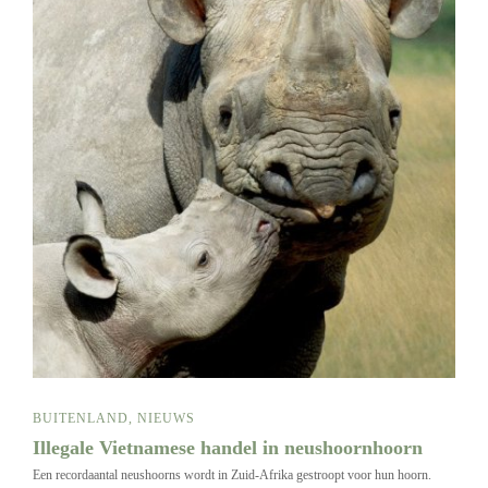
BUITENLAND
,
NIEUWS
Illegale Vietnamese handel in neushoornhoorn
Een recordaantal neushoorns wordt in Zuid-Afrika gestroopt voor hun hoorn.