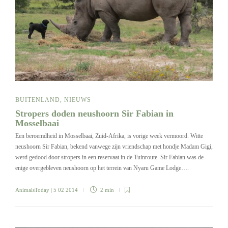
BUITENLAND
,
NIEUWS
Stropers doden neushoorn Sir Fabian in
Mosselbaai
Een beroemdheid in Mosselbaai, Zuid-Afrika, is vorige week vermoord. Witte
neushoorn Sir Fabian, bekend vanwege zijn vriendschap met hondje Madam Gigi,
werd gedood door stropers in een reservaat in de Tuinroute. Sir Fabian was de
enige overgebleven neushoorn op het terrein van Nyaru Game Lodge….
AnimalsToday
| 5 02 2014
2 min