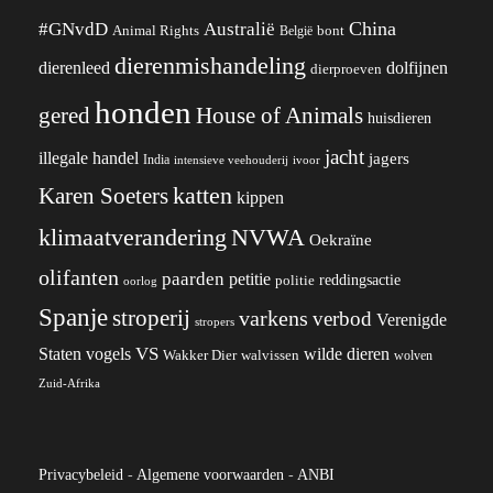
China
#GNvdD
Australië
Animal Rights
België
bont
dierenmishandeling
dierenleed
dolfijnen
dierproeven
honden
gered
House of Animals
huisdieren
jacht
illegale handel
jagers
India
ivoor
intensieve veehouderij
katten
Karen Soeters
kippen
klimaatverandering
NVWA
Oekraïne
olifanten
paarden
petitie
reddingsactie
politie
oorlog
Spanje
stroperij
varkens
verbod
Verenigde
stropers
VS
wilde dieren
Staten
vogels
Wakker Dier
walvissen
wolven
Zuid-Afrika
Privacybeleid
-
Algemene voorwaarden
-
ANBI