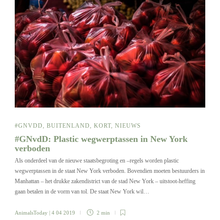
#GNVDD
,
BUITENLAND
,
KORT
,
NIEUWS
#GNvdD: Plastic wegwerptassen in New York
verboden
Als onderdeel van de nieuwe staatsbegroting en –regels worden plastic
wegwerptassen in de staat New York verboden. Bovendien moeten bestuurders in
Manhattan – het drukke zakendistrict van de stad New York – uitstoot-heffing
gaan betalen in de vorm van tol. De staat New York wil…
AnimalsToday
| 4 04 2019
2 min