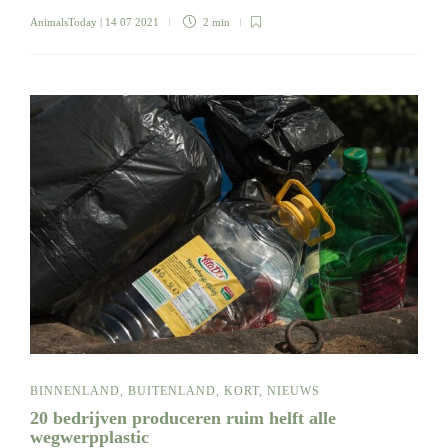
AnimalsToday
| 14 07 2021
2 min
BINNENLAND
,
BUITENLAND
,
KORT
,
NIEUWS
20 bedrijven produceren ruim helft alle
wegwerpplastic