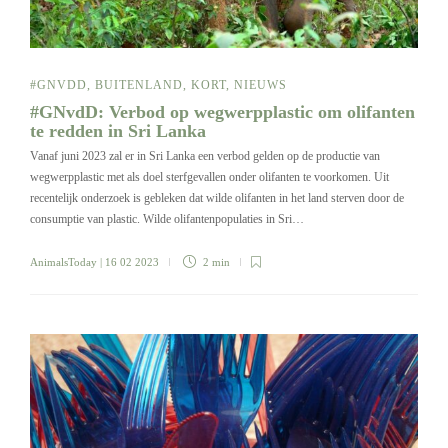
#GNVDD
,
BUITENLAND
,
KORT
,
NIEUWS
#GNvdD: Verbod op wegwerpplastic om olifanten
te redden in Sri Lanka
Vanaf juni 2023 zal er in Sri Lanka een verbod gelden op de productie van
wegwerpplastic met als doel sterfgevallen onder olifanten te voorkomen. Uit
recentelijk onderzoek is gebleken dat wilde olifanten in het land sterven door de
consumptie van plastic. Wilde olifantenpopulaties in Sri…
AnimalsToday
| 16 02 2023
2 min