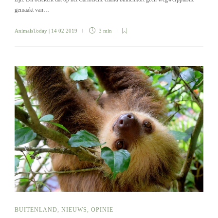
gemaakt van…
AnimalsToday
| 14 02 2019
3 min
BUITENLAND
,
NIEUWS
,
OPINIE