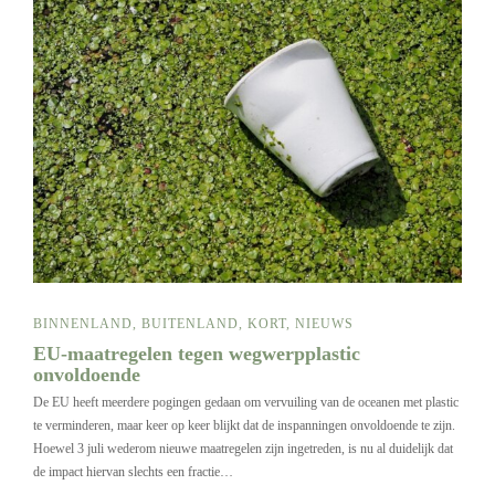
BINNENLAND
,
BUITENLAND
,
KORT
,
NIEUWS
EU-maatregelen tegen wegwerpplastic
onvoldoende
De EU heeft meerdere pogingen gedaan om vervuiling van de oceanen met plastic
te verminderen, maar keer op keer blijkt dat de inspanningen onvoldoende te zijn.
Hoewel 3 juli wederom nieuwe maatregelen zijn ingetreden, is nu al duidelijk dat
de impact hiervan slechts een fractie…