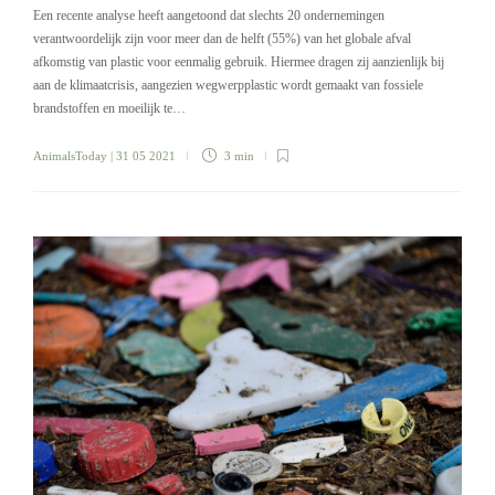
Een recente analyse heeft aangetoond dat slechts 20 ondernemingen
verantwoordelijk zijn voor meer dan de helft (55%) van het globale afval
afkomstig van plastic voor eenmalig gebruik. Hiermee dragen zij aanzienlijk bij
aan de klimaatcrisis, aangezien wegwerpplastic wordt gemaakt van fossiele
brandstoffen en moeilijk te…
AnimalsToday
| 31 05 2021
3 min