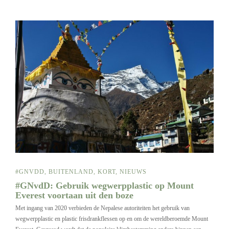
#GNVDD
,
BUITENLAND
,
KORT
,
NIEUWS
#GNvdD: Gebruik wegwerpplastic op Mount
Everest voortaan uit den boze
Met ingang van 2020 verbieden de Nepalese autoriteiten het gebruik van
wegwerpplastic en plastic frisdrankflessen op en om de wereldberoemde Mount