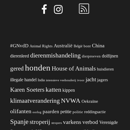
China
#GNvdD
Australië
Animal Rights
België
bont
dierenmishandeling
dierenleed
dolfijnen
dierproeven
honden
gered
House of Animals
huisdieren
jacht
illegale handel
jagers
India
ivoor
intensieve veehouderij
katten
Karen Soeters
kippen
klimaatverandering
NVWA
Oekraïne
olifanten
paarden
petitie
reddingsactie
politie
oorlog
Spanje
stroperij
varkens
verbod
Verenigde
stropers