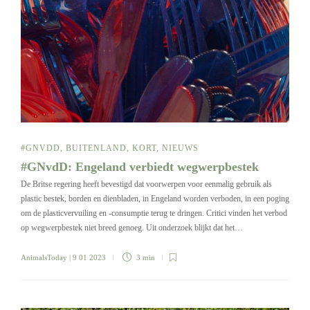
#GNVDD
,
BUITENLAND
,
KORT
,
NIEUWS
#GNvdD: Engeland verbiedt wegwerpbestek
De Britse regering heeft bevestigd dat voorwerpen voor eenmalig gebruik als
plastic bestek, borden en dienbladen, in Engeland worden verboden, in een poging
om de plasticvervuiling en -consumptie terug te dringen. Critici vinden het verbod
op wegwerpbestek niet breed genoeg. Uit onderzoek blijkt dat het…
AnimalsToday
| 9 01 2023
3 min