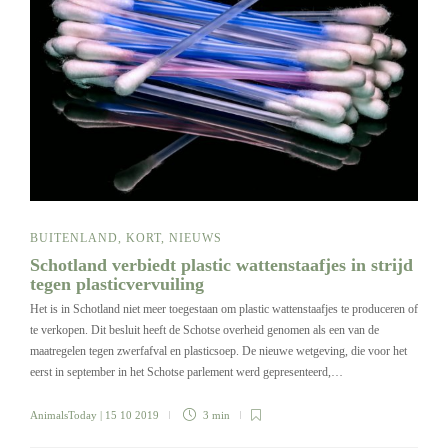
BUITENLAND
,
KORT
,
NIEUWS
Schotland verbiedt plastic wattenstaafjes in strijd
tegen plasticvervuiling
Het is in Schotland niet meer toegestaan om plastic wattenstaafjes te produceren of
te verkopen. Dit besluit heeft de Schotse overheid genomen als een van de
maatregelen tegen zwerfafval en plasticsoep. De nieuwe wetgeving, die voor het
eerst in september in het Schotse parlement werd gepresenteerd,…
AnimalsToday
| 15 10 2019
3 min