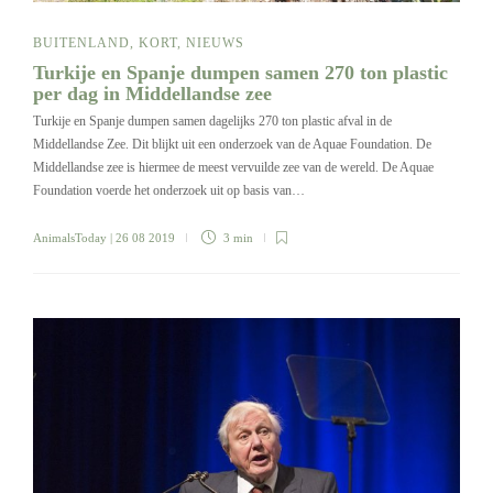
BUITENLAND
,
KORT
,
NIEUWS
Turkije en Spanje dumpen samen 270 ton plastic
per dag in Middellandse zee
Turkije en Spanje dumpen samen dagelijks 270 ton plastic afval in de
Middellandse Zee. Dit blijkt uit een onderzoek van de Aquae Foundation. De
Middellandse zee is hiermee de meest vervuilde zee van de wereld. De Aquae
Foundation voerde het onderzoek uit op basis van…
AnimalsToday
| 26 08 2019
3 min