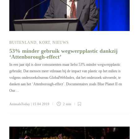
BUITENLAND
,
KORT
,
NIEUWS
53% minder gebruik wegwerpplastic dankzij
‘Attenborough-effect’
In een jaar tijd is door consumenten maar liefst 53% minder wegwerpplastic
gebruikt. Dat mensen meer stilstaan bij de impact van plastic op het milieu is
volgens onderzoeksbureau GlobalWebIndex, dat het onderzoek uitvoerde, te
danken aan het ‘Attenborough-effect´. Documentaires zoals Blue Planet II en
Our…
AnimalsToday
| 15 04 2019
2 min