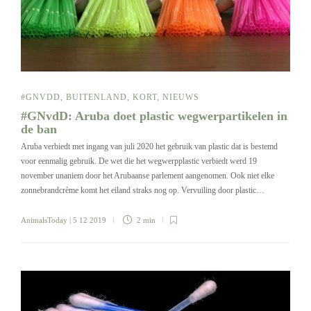
#GNVDD
,
BUITENLAND
,
KORT
,
NIEUWS
#GNvdD: Aruba doet plastic wegwerpartikelen in
de ban
Aruba verbiedt met ingang van juli 2020 het gebruik van plastic dat is bestemd
voor eenmalig gebruik. De wet die het wegwerpplastic verbiedt werd 19
november unaniem door het Arubaanse parlement aangenomen. Ook niet elke
zonnebrandcrème komt het eiland straks nog op. Vervuiling door plastic…
AnimalsToday
| 5 12 2019
2 min